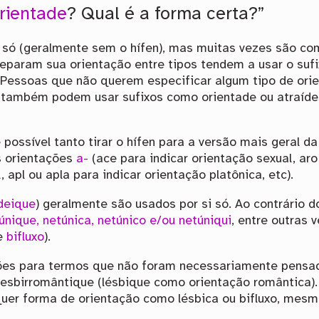
rientade
? Qual é a forma certa?”
 só (geralmente sem o hífen), mas muitas vezes são c
separam sua orientação entre tipos tendem a usar o su
Pessoas que não querem especificar algum tipo de or
s) também podem usar sufixos como orientade ou atraíd
é possível tanto tirar o hífen para a versão mais geral d
s orientações
a-
(ace para indicar orientação sexual, aro
 apl ou apla para indicar orientação platônica, etc).
deique
) geralmente são usados por si só. Ao contrário 
únique, netúnica, netúnico e/ou netúniqui
, entre outras
e
bifluxo
).
ções para termos que não foram necessariamente pensa
e lesbirromântique (lésbique como orientação romântica)
uer forma de orientação como lésbica ou bifluxo, mesm