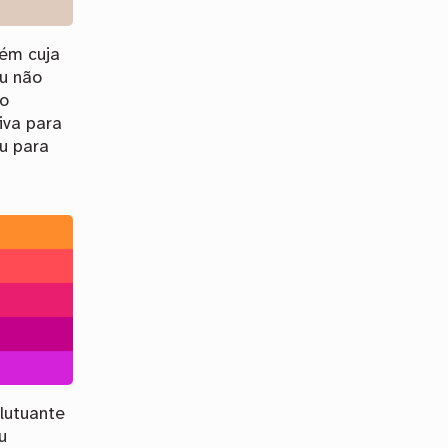
ém cuja
ou não
do
iva para
u para
lutuante
u