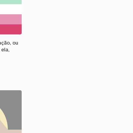
ação, ou
ela,