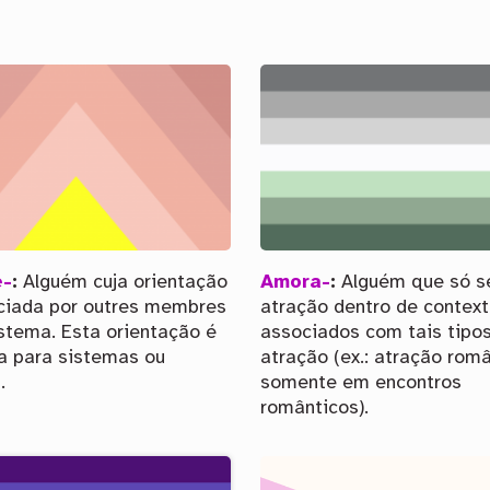
e-
:
Alguém cuja orientação
Amora-
:
Alguém que só s
nciada por outres membres
atração dentro de contex
stema. Esta orientação é
associados com tais tipo
a para sistemas ou
atração (ex.: atração rom
.
somente em encontros
românticos).