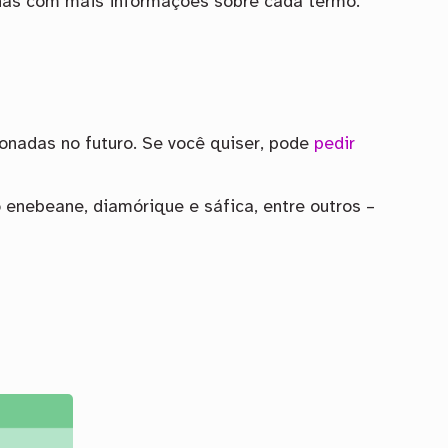
ginas com mais informações sobre cada termo.
onadas no futuro. Se você quiser, pode
pedir
 enebeane, diamórique e sáfica, entre outros –