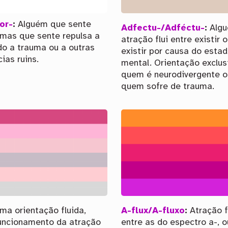
or-
:
Alguém que sente
Adfectu-/Adféctu-
:
Algu
 mas que sente repulsa a
atração flui entre existir 
ido a trauma ou a outras
existir por causa do esta
ias ruins.
mental. Orientação exclus
quem é neurodivergente o
quem sofre de trauma.
a orientação fluida,
A-flux/A-fluxo
:
Atração f
uncionamento da atração
entre as do espectro a-, o