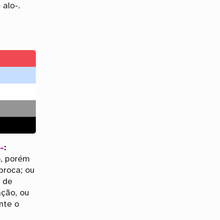
 alo-.
-
:
, porém
proca; ou
 de
ação, ou
nte o