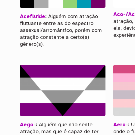
Aco-/Ac
Acefluide
:
Alguém com atração
atração,
flutuante entre as do espectro
ela, dev
assexual/arromântico, porém com
experiênc
atração constante a certo(s)
gênero(s).
Aego-
:
Alguém que não sente
Aero-
:
Um
atração, mas que é capaz de ter
onde o f