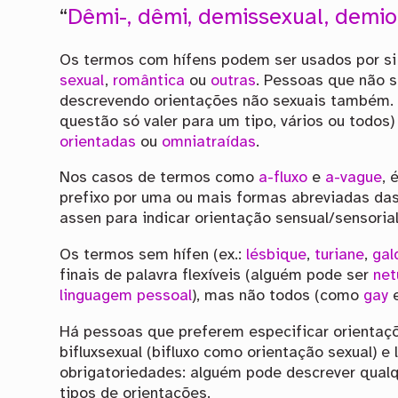
“
Dêmi-, dêmi, demissexual, demio
Os termos com hífens podem ser usados por si
sexual
,
romântica
ou
outras
. Pessoas que não 
descrevendo orientações não sexuais também. 
questão só valer para um tipo, vários ou todo
orientadas
ou
omniatraídas
.
Nos casos de termos como
a-fluxo
e
a-vague
, 
prefixo por uma ou mais formas abreviadas da
assen para indicar orientação sensual/sensorial,
Os termos sem hífen (ex.:
lésbique
,
turiane
,
gal
finais de palavra flexíveis (alguém pode ser
net
linguagem pessoal
), mas não todos (como
gay
Há pessoas que preferem especificar orienta
bifluxsexual (bifluxo como orientação sexual) 
obrigatoriedades: alguém pode descrever qualq
tipos de orientações.