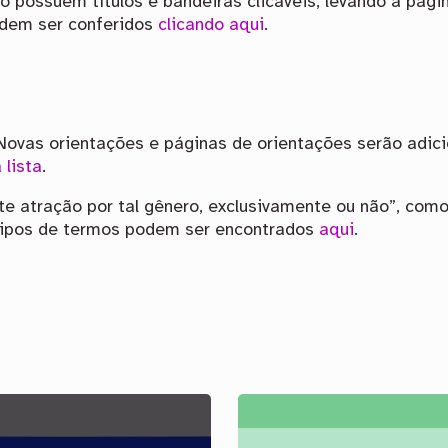
o possuem títulos e bandeiras clicáveis, levando a pá
odem ser conferidos
clicando aqui
.
ovas orientações e páginas de orientações serão adici
 lista
.
te atração por tal gênero, exclusivamente ou não”, como
 tipos de termos podem ser encontrados
aqui
.