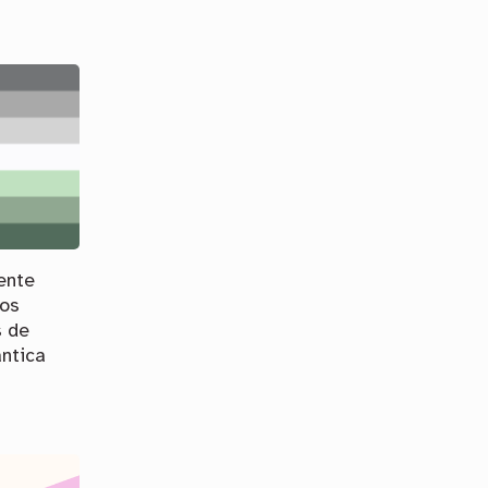
ente
tos
s de
ântica