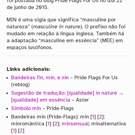
foi postada no blog Pride Flags For Us no dia 22
de junho de 2015.
MIN é uma sigla que significa “masculine por
natureza” (
masculine in nature
). O prefixo não foi
mudado em relação à língua inglesa. Também há
a adaptação “masculine em essência” (MEE) em
espaços lusófonos.
Links adicionais:
Bandeiras fin, min, e nin
– Pride Flags For Us
(reblog)
Sugestão de tradução: [qualidade] in nature →
[qualidade] em essência
– Aster
Símbolo min
– Pride-Flags
Bandeiras min (Pride-Flags): min [
1
] [
2
];
minromântica [
1
] [
2
];
minsensual
; minalternativa
[
1
] [
2
]