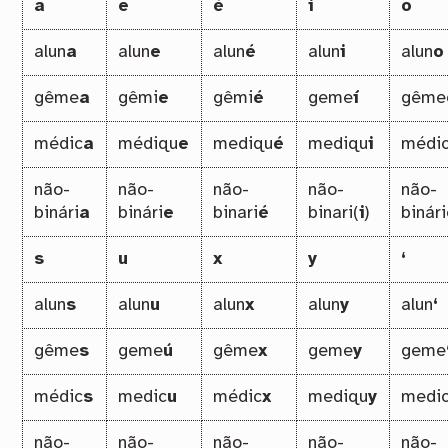
a
e
é
i
o
alun
a
alun
e
alun
é
alun
i
alun
o
gême
a
gêmi
e
gêmi
é
geme
í
gême
médic
a
médiqu
e
mediqu
é
mediqu
i
médi
não-
não-
não-
não-
não-
binári
a
binári
e
binari
é
binari(
i
)
binári
s
u
x
y
‘
alun
s
alun
u
alun
x
alun
y
alun
‘
gême
s
geme
ú
gême
x
geme
y
geme
médic
s
medic
u
médic
x
mediqu
y
medi
não-
não-
não-
não-
não-