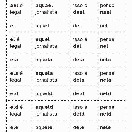
ael
é
aquael
isso é
pensei
legal
jornalista
dael
nael
el
aqu
el
d
el
n
el
el
é
aquel
isso é
pensei
legal
jornalista
del
nel
ela
aqu
ela
d
ela
n
ela
ela
é
aquela
isso é
pensei
legal
jornalista
dela
nela
eld
aqu
eld
d
eld
n
eld
eld
é
aqueld
isso é
pensei
legal
jornalista
deld
neld
ele
aqu
ele
d
ele
n
ele