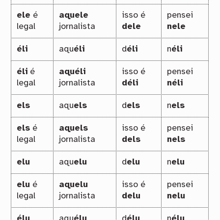
ele
é
aquele
isso é
pensei
legal
jornalista
dele
nele
éli
aqu
éli
d
éli
n
éli
éli
é
aquéli
isso é
pensei
legal
jornalista
déli
néli
els
aqu
els
d
els
n
els
els
é
aquels
isso é
pensei
legal
jornalista
dels
nels
elu
aqu
elu
d
elu
n
elu
elu
é
aquelu
isso é
pensei
legal
jornalista
delu
nelu
élu
aqu
élu
d
élu
n
élu