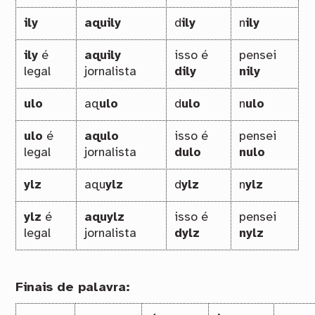
ily
aquily
d
ily
n
ily
ily
é
aquily
isso é
pensei
legal
jornalista
dily
nily
ulo
aq
ulo
d
ulo
n
ulo
ulo
é
aqulo
isso é
pensei
legal
jornalista
dulo
nulo
ylz
aqu
ylz
d
ylz
n
ylz
ylz
é
aquylz
isso é
pensei
legal
jornalista
dylz
nylz
Finais de palavra: