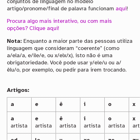
conjuntos de linguagem no modelo
artigo/pronome/final de palavra funcionam
aqui
!
Procura algo mais interativo, ou com mais
opções? Clique aqui!
Nota:
Enquanto a maior parte das pessoas utiliza
linguagem que consideram “coerente” (como
a/ela/a, e/ile/e, ou x/elx/x), isto não é uma
obrigatoriedade. Você pode usar y/ele/u ou a/
êlu/o, por exemplo, ou pedir para irem trocando.
Artigos:
a
e
ê
i
o
x
a
e
ê
i
o
x
artista
artista
artista
artista
artista
art