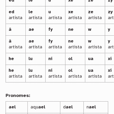
ed
le
u
xe
ze
zy
ed
le
u
xe
ze
zy
artista
artista
artista
artista
artista
art
ã
ae
fy
ne
w
y
ã
ae
fy
ne
w
y
artista
artista
artista
artista
artista
art
he
lu
ni
ol
ua
xi
he
lu
ni
ol
ua
xi
artista
artista
artista
artista
artista
art
Pronomes:
ael
aqu
ael
d
ael
n
ael