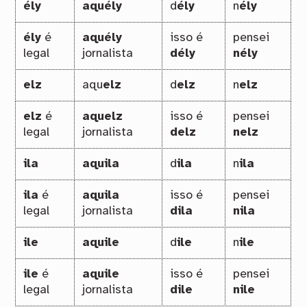
ély
aquély
d
ély
n
ély
ély
é
aquély
isso é
pensei
legal
jornalista
dély
nély
elz
aqu
elz
d
elz
n
elz
elz
é
aquelz
isso é
pensei
legal
jornalista
delz
nelz
ila
aquila
d
ila
n
ila
ila
é
aquila
isso é
pensei
legal
jornalista
dila
nila
ile
aquile
d
ile
n
ile
ile
é
aquile
isso é
pensei
legal
jornalista
dile
nile