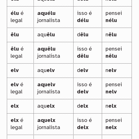
élu
é
aquélu
isso é
pensei
legal
jornalista
délu
nélu
êlu
aqu
êlu
d
êlu
n
êlu
êlu
é
aquêlu
isso é
pensei
legal
jornalista
dêlu
nêlu
elv
aqu
elv
d
elv
n
elv
elv
é
aquelv
isso é
pensei
legal
jornalista
delv
nelv
elx
aqu
elx
d
elx
n
elx
elx
é
aquelx
isso é
pensei
legal
jornalista
delx
nelx