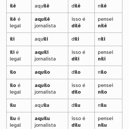
ilê
aqu
ilê
d
ilê
n
ilê
ilê
é
aquilê
isso é
pensei
legal
jornalista
dilê
nilê
ili
aqu
ili
d
ili
n
ili
ili
é
aquili
isso é
pensei
legal
jornalista
dili
nili
ilo
aquilo
d
ilo
n
ilo
ilo
é
aquilo
isso é
pensei
legal
jornalista
dilo
nilo
ilu
aqu
ilu
d
ilu
n
ilu
ilu
é
aquilu
isso é
pensei
legal
jornalista
dilu
nilu