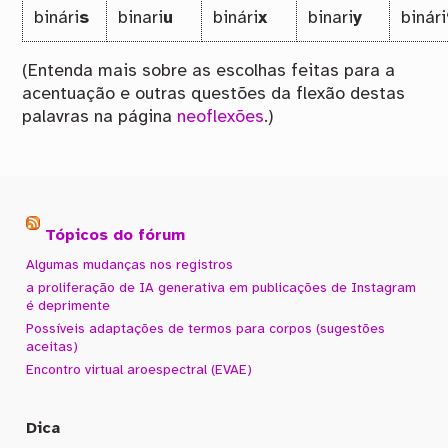
binári
s
binari
u
binári
x
binari
y
binári
(Entenda mais sobre as escolhas feitas para a
acentuação e outras questões da flexão destas
palavras na página
neoflexões
.)
Tópicos do fórum
Algumas mudanças nos registros
a proliferação de IA generativa em publicações de Instagram
é deprimente
Possíveis adaptações de termos para corpos (sugestões
aceitas)
Encontro virtual aroespectral (EVAE)
Dica