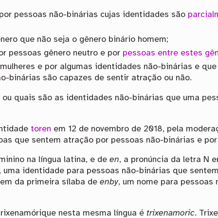
por pessoas não-binárias cujas identidades são
parcial
nero que não seja o gênero binário homem;
or pessoas gênero neutro e por
pessoas entre estes gê
mulheres e por algumas identidades não-binárias e qu
-binárias são capazes de sentir atração ou não.
 ou quais são as identidades não-binárias que uma pess
entidade
toren
em 12 de novembro de 2018, pela moderaç
oas que sentem atração por pessoas não-binárias e por 
minino na língua latina, e de
en
, a pronúncia da letra N e
, uma identidade para pessoas não-binárias que sentem 
em da primeira sílaba de
enby
, um nome para pessoas n
 trixenamórique nesta mesma língua é
trixenamoric
. Tri