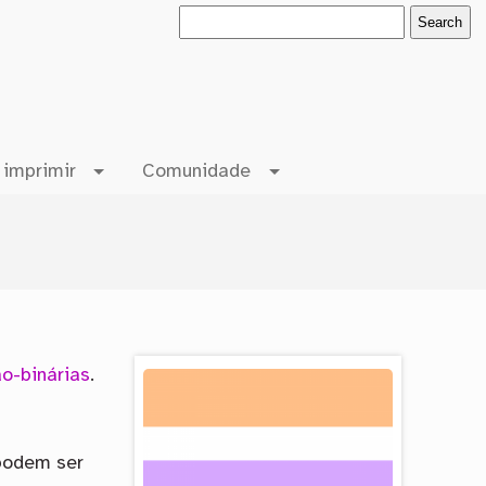
 imprimir
Comunidade
o-binárias
.
 podem ser