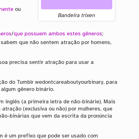
mente
ou
Bandeira trixen
neros
/
que possuem ambos estes gêneros
;
e sabem que não sentem atração por homens,
oa precisa sentir atração para usar a
ão do Tumblr wedontcareaboutyourbinary, para
algum gênero binário.
m inglês (a primeira letra de não-binárie). Mais
atração (exclusiva ou não) por mulheres, que
ão-binárias que vem da escrita da pronúncia
xen é um prefixo que pode ser usado com