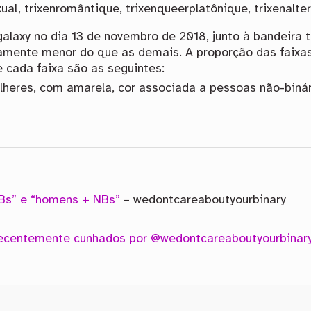
al, trixenromântique, trixenqueerplatônique, trixenalter
alaxy no dia 13 de novembro de 2018, junto à bandeira t
vamente menor do que as demais. A proporção das faixas
e cada faixa são as seguintes:
lheres, com amarela, cor associada a pessoas não-binár
Bs” e “homens + NBs”
– wedontcareaboutyourbinary
 recentemente cunhados por @wedontcareaboutyourbinary