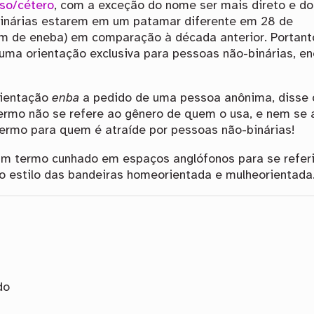
so/cétero
, com a exceção do nome ser mais direto e do
binárias estarem em um patamar diferente em 28 de
m de eneba) em comparação à década anterior. Portant
uma orientação exclusiva para pessoas não-binárias, e
rientação
enba
a pedido de uma pessoa anônima, disse 
ermo não se refere ao gênero de quem o usa, e nem se 
ermo para quem é atraíde por pessoas não-binárias!
um termo cunhado em espaços anglófonos para se referi
 estilo das bandeiras homeorientada e mulheorientada
do