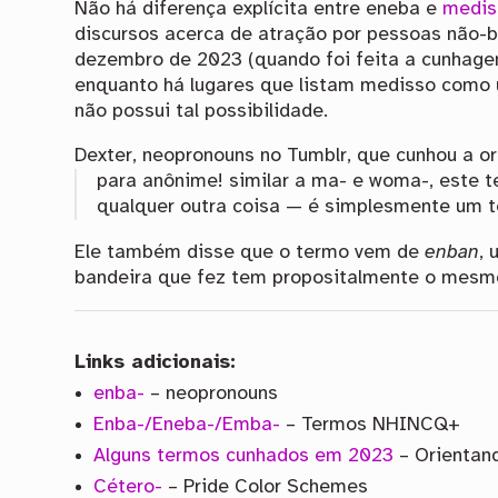
Não há diferença explícita entre eneba e
medis
discursos acerca de atração por pessoas não-
dezembro de 2023 (quando foi feita a cunhage
enquanto há lugares que listam medisso como 
não possui tal possibilidade.
Dexter, neopronouns no Tumblr, que cunhou a o
para anônime! similar a ma- e woma-, este t
qualquer outra coisa — é simplesmente um t
Ele também disse que o termo vem de
enban
, 
bandeira que fez tem propositalmente o mesmo
Links adicionais:
enba-
– neopronouns
Enba-/Eneba-/Emba-
– Termos NHINCQ+
Alguns termos cunhados em 2023
– Orientan
Cétero-
– Pride Color Schemes