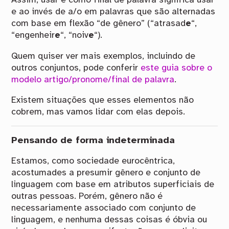
Assim, usar e como final de palavra significa usar
e ao invés de a/o em palavras que são alternadas
com base em flexão “de gênero” (“atrasad
e
“,
“engenheir
e
“, “noiv
e
“).
Quem quiser ver mais exemplos, incluindo de
outros conjuntos, pode conferir
este guia sobre o
modelo artigo/pronome/final de palavra
.
Existem situações que esses elementos não
cobrem, mas vamos lidar com elas depois.
Pensando de forma indeterminada
Estamos, como sociedade eurocêntrica,
acostumades a presumir gênero e conjunto de
linguagem com base em atributos superficiais de
outras pessoas. Porém, gênero não é
necessariamente associado com conjunto de
linguagem, e nenhuma dessas coisas é óbvia ou