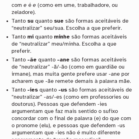
com
e
é
e
(como em ume, trabalhadore, ou
zeladore).
Tanto
su
quanto
sue
são formas aceitáveis de
“neutralizar” seu/sua. Escolha a que preferir.
Tanto
mi
quanto
minhe
são formas aceitáveis
de “neutralizar” meu/minha. Escolha a que
preferir.
Tanto
-ãe
quanto
-ane
são formas aceitáveis
de “neutralizar” -ã/-ão (como em guardiãe ou
irmane), mas muita gente prefere usar -ane por
acharem que -ãe remete demais à palavra mãe.
Tanto
-ies
quanto
-us
são formas aceitáveis de
“neutralizar” -as/-es (como em professories ou
doutorus). Pessoas que defendem -ies
argumentam que faz mais sentido o sufixo
concordar com o final de palavra (e) do que com
o pronome (elu), e pessoas que defendem -us
argumentam que -ies não é muito diferente