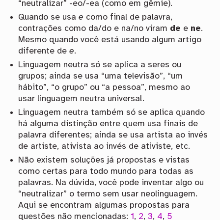
“neutralizar” -eo/-ea (como em gêmie).
Quando se usa
e
como final de palavra,
contrações como da/do e na/no viram
de
e
ne
.
Mesmo quando você está usando algum artigo
diferente de
e
.
Linguagem neutra só se aplica a seres ou
grupos; ainda se usa “uma televisão”, “um
hábito”, “o grupo” ou “a pessoa”, mesmo ao
usar linguagem neutra universal.
Linguagem neutra também só se aplica quando
há alguma distinção entre quem usa finais de
palavra diferentes; ainda se usa artista ao invés
de artiste, ativista ao invés de ativiste, etc.
Não existem soluções já propostas e vistas
como certas para todo mundo para todas as
palavras. Na dúvida, você pode inventar algo ou
“neutralizar” o termo sem usar neolinguagem.
Aqui se encontram algumas propostas para
questões não mencionadas:
1
,
2
,
3
,
4
,
5