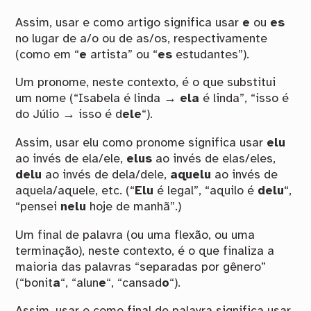
Assim, usar e como artigo significa usar
e
ou
es
no lugar de a/o ou de as/os, respectivamente
(como em “
e
artista” ou “
es
estudantes”).
Um pronome, neste contexto, é o que substitui
um nome (“Isabela é linda →
ela
é linda”, “isso é
do Júlio → isso é d
ele
“).
Assim, usar elu como pronome significa usar
elu
ao invés de ela/ele,
elus
ao invés de elas/eles,
delu
ao invés de dela/dele,
aquelu
ao invés de
aquela/aquele, etc. (“
Elu
é legal”, “aquilo é
delu
“,
“pensei
nelu
hoje de manhã”.)
Um final de palavra (ou uma flexão, ou uma
terminação), neste contexto, é o que finaliza a
maioria das palavras “separadas por gênero”
(“bonit
a
“, “alun
e
“, “cansad
o
“).