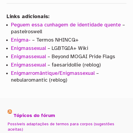
Links adicionais:
Peguem essa cunhagem de identidade quente
–
pastelroswell
Enigma-
– Termos NHINCQ+
Enigmassexual
– LGBTQIA+ Wiki
Enigmassexual
– Beyond MOGAI Pride Flags
Enigmassexual
– faesaridollie (reblog)
Enigmarromântique/Enigmassexual
–
nebularomantic (reblog)
Tópicos do fórum
Possíveis adaptações de termos para corpos (sugestões
aceitas)