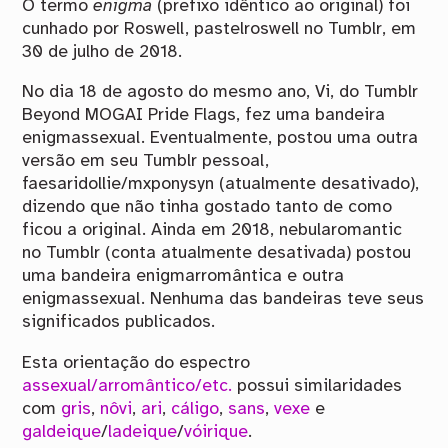
O termo
enigma
(prefixo idêntico ao original) foi
cunhado por Roswell, pastelroswell no Tumblr, em
30 de julho de 2018.
No dia 18 de agosto do mesmo ano, Vi, do Tumblr
Beyond MOGAI Pride Flags, fez uma bandeira
enigmassexual. Eventualmente, postou uma outra
versão em seu Tumblr pessoal,
faesaridollie/mxponysyn (atualmente desativado),
dizendo que não tinha gostado tanto de como
ficou a original. Ainda em 2018, nebularomantic
no Tumblr (conta atualmente desativada) postou
uma bandeira enigmarromântica e outra
enigmassexual. Nenhuma das bandeiras teve seus
significados publicados.
Esta orientação do espectro
assexual/arromântico/etc.
possui similaridades
com
gris
,
nôvi
,
ari
,
cáligo
,
sans
,
vexe
e
galdeique
/
ladeique
/
vóirique
.