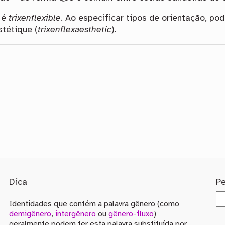
e é
trixenflexible
. Ao especificar tipos de orientação, po
stétique (
trixenflexaesthetic
).
Dica
P
Identidades que contém a palavra gênero (como
demigênero
,
intergênero
ou
gênero-fluxo
)
geralmente podem ter esta palavra substituída por