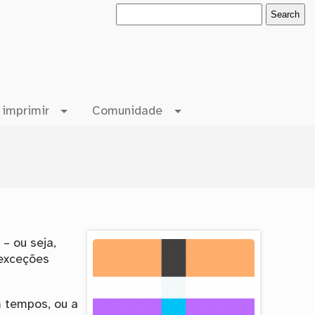
 imprimir
Comunidade
n
– ou seja,
exceções
 tempos, ou a