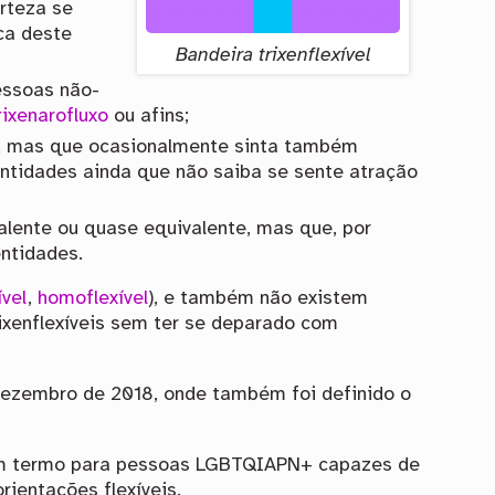
rteza se
ca deste
Bandeira trixenflexível
pessoas não-
rixenarofluxo
ou afins;
as, mas que ocasionalmente sinta também
entidades ainda que não saiba se sente atração
alente ou quase equivalente, mas que, por
entidades.
ível
,
homoflexível
), e também não existem
trixenflexíveis sem ter se deparado com
 dezembro de 2018, onde também foi definido o
– um termo para pessoas LGBTQIAPN+ capazes de
ientações flexíveis.