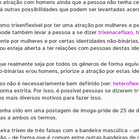
om atração com homens ainda que a pessoa não tenha ce
há outras possibilidades que podem ser levantadas acer
como trixenflexível por ter uma atração por mulheres e 
pode também levar a pessoa a se dizer
trixenacefluxo, t
ente por mulheres e por certas identidades não-binári
 ou esteja aberta a ter relações com pessoas destas id
ue realmente seja por todos os gêneros de forma equiv
-binárias e/ou homens, priorize a atração por estas id
isso não é necessariamente bem definido (ver:
heteroflex
 forma estrita. Por isso, é possível pessoas se dizerem 
s mais diversos motivos para fazer isso.
el tenha sido em uma postagem de imoga-pride de 25 de
as a ambos os termos.
eira tríxen de três faixas com a bandeira mascúlica 
ão – de forma que é comum entre outras bandeiras de or