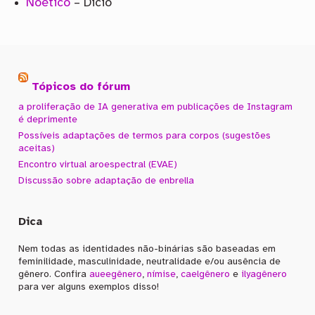
Noético
– Dicio
Tópicos do fórum
a proliferação de IA generativa em publicações de Instagram
é deprimente
Possíveis adaptações de termos para corpos (sugestões
aceitas)
Encontro virtual aroespectral (EVAE)
Discussão sobre adaptação de enbrella
Dica
Nem todas as identidades não-binárias são baseadas em
feminilidade, masculinidade, neutralidade e/ou ausência de
gênero. Confira
aueegênero
,
nímise
,
caelgênero
e
ilyagênero
para ver alguns exemplos disso!