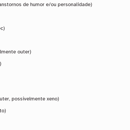
ranstornos de humor e/ou personalidade)
c)
elmente outer)
)
outer, possivelmente xeno)
to)