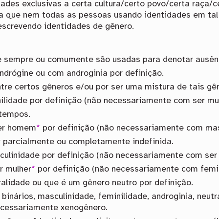
ades exclusivas a certa cultura/certo povo/certa raça/c
inda que nem todas as pessoas usando identidades em tal
screvendo identidades de gênero.
e sempre ou comumente são usadas para denotar ausênci
ndrógine ou com androginia por definição.
ntre certos gêneros e/ou por ser uma mistura de tais gê
nilidade por definição (não necessariamente com ser mu
tempos.
ser homem
*
por definição (não necessariamente com mas
r parcialmente ou completamente indefinida.
sculinidade por definição (não necessariamente com s
r mulher
*
por definição (não necessariamente com femin
ralidade ou que é um gênero neutro por definição.
binários, masculinidade, feminilidade, androginia, neut
ecessariamente xenogênero.