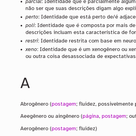
parcial
: Identidade que é parcialmente algum
não ser que suas descrições digam algo expli
perto
: Identidade que está perto de/é adjac
poli
: Identidade que é composta por mais de 
descrições incluam esta característica de for
restri
: Identidade restrita com base em neurod
xeno
: Identidade que é um xenogênero ou xen
ou outra coisa desassociada de expectativas
A
Abrogênero (
postagem
; fluidez, possivelmente p
Aeegênero ou aingênero (
página
,
postagem
; ou
Aerogênero (
postagem
; fluidez)