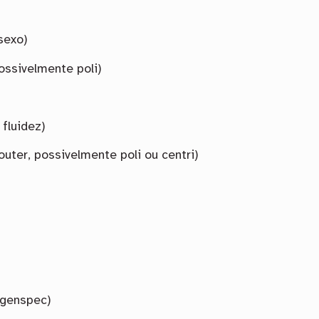
rsexo)
ossivelmente poli)
 fluidez)
 outer, possivelmente poli ou centri)
agenspec)