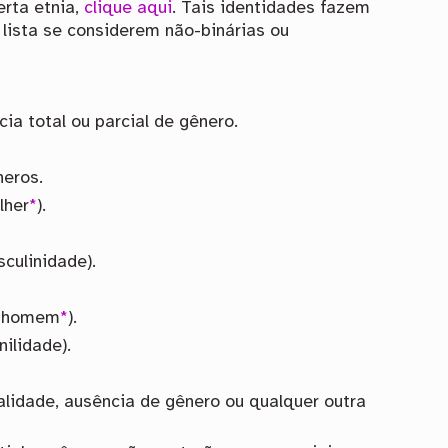
erta etnia,
clique aqui
. Tais identidades fazem
 lista se considerem não-binárias ou
a total ou parcial de gênero.
neros.
lher
*
).
culinidade).
er homem
*
).
ilidade).
ralidade, ausência de gênero ou qualquer outra