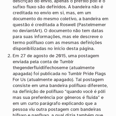
descrição do envio, apenas o prefixo pôli e o
sufixo fluxo são definidos. A bandeira não é
creditada no envio em si, mas, em um
documento do mesmo coletivo, a bandeira em
questão é creditada a Roswell (Pastelmemer
no deviantArt). O documento não tem datas
para suas informações, mas ele descreve o
termo polifluxo com as mesmas definições
disponibilizadas no início desta página.
Em 27 de agosto de 2015, uma postagem
enviada pela conta de Tumblr
thegenderfluidlifechoseme (atualmente
apagada) foi publicada no Tumblr Pride Flags
For Us (atualmente apagado). Tal postagem
consiste em uma bandeira polifluxo diferente,
na definição de polifluxo “quando você é pôli
mas sua preferência por gêneros é fluida” e
em um curto parágrafo explicando que a
pessoa viu outra postagem com bandeiras
bifluxo e panfluxo, a qual dizia também que