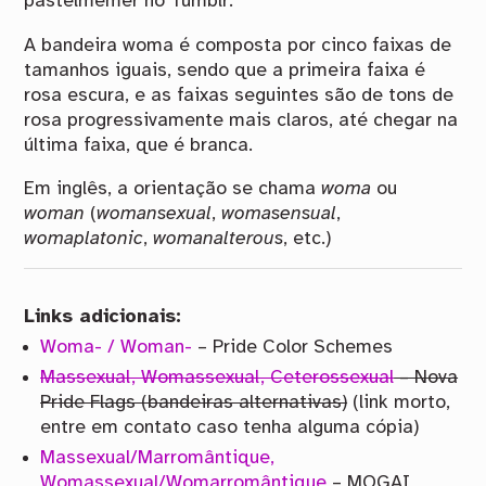
pastelmemer no Tumblr.
A bandeira woma é composta por cinco faixas de
tamanhos iguais, sendo que a primeira faixa é
rosa escura, e as faixas seguintes são de tons de
rosa progressivamente mais claros, até chegar na
última faixa, que é branca.
Em inglês, a orientação se chama
woma
ou
woman
(
womansexual
,
womasensual
,
womaplatonic
,
womanalterous
, etc.)
Links adicionais:
Woma- / Woman-
– Pride Color Schemes
Massexual, Womassexual, Ceterossexual
– Nova
Pride Flags (bandeiras alternativas)
(link morto,
entre em contato caso tenha alguma cópia)
Massexual/Marromântique,
Womassexual/Womarromântique
– MOGAI