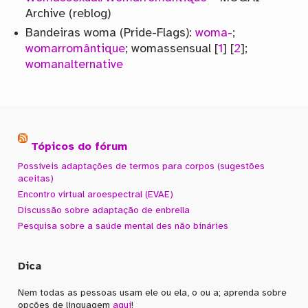
Archive (reblog)
Bandeiras woma (Pride-Flags):
woma-
;
womarromântique
; womassensual [
1
] [
2
];
womanalternative
Tópicos do fórum
Possíveis adaptações de termos para corpos (sugestões
aceitas)
Encontro virtual aroespectral (EVAE)
Discussão sobre adaptação de enbrella
Pesquisa sobre a saúde mental des não bináries
Dica
Nem todas as pessoas usam ele ou ela, o ou a; aprenda sobre
opções de linguagem
aqui
!