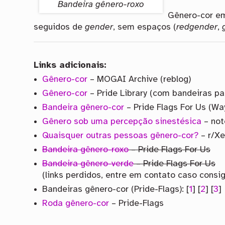
Bandeira gênero-roxo
Gênero-cor em
seguidos de
gender
, sem espaços (
redgender
,
Links adicionais:
Gênero-cor
– MOGAI Archive (reblog)
Gênero-cor
– Pride Library (com bandeiras pa
Bandeira gênero-cor
– Pride Flags For Us (W
Gênero sob uma percepção sinestésica
– not
Quaisquer outras pessoas gênero-cor?
– r/X
Bandeira gênero-roxo
– Pride Flags For Us
Bandeira gênero-verde
– Pride Flags For Us
(links perdidos, entre em contato caso consi
Bandeiras gênero-cor (Pride-Flags): [
1
] [
2
] [
3
]
Roda gênero-cor
– Pride-Flags