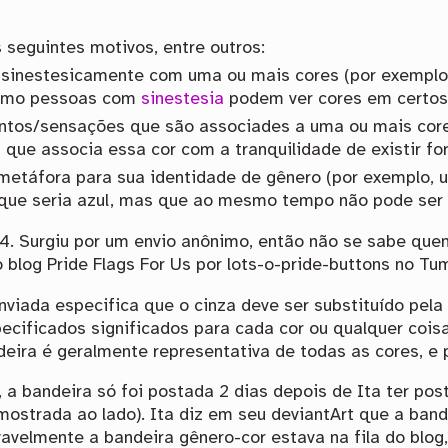
 seguintes motivos, entre outros:
 sinestesicamente com uma ou mais cores (por exempl
 como pessoas com
sinestesia
podem ver cores em certos 
ntos/sensações que são associades a uma ou mais core
que associa essa cor com a tranquilidade de existir fo
táfora para sua identidade de gênero (por exemplo, u
 que seria azul, mas que ao mesmo tempo não pode ser 
14. Surgiu por um envio anônimo, então não se sabe quem
 blog Pride Flags For Us por lots-o-pride-buttons no Tum
viada especifica que o cinza deve ser substituído pela 
ecificados significados para cada cor ou qualquer cois
eira é geralmente representativa de todas as cores, e p
 a bandeira só foi postada 2 dias depois de Ita ter po
mostrada ao lado). Ita diz em seu deviantArt que a bande
avelmente a bandeira gênero-cor estava na fila do blog,