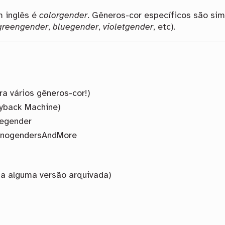
 inglês é
colorgender
. Gêneros-cor específicos são si
greengender
,
bluegender
,
violetgender
, etc).
ra vários gêneros-cor!)
ayback Machine)
egender
enogendersAndMore
ga alguma versão arquivada)