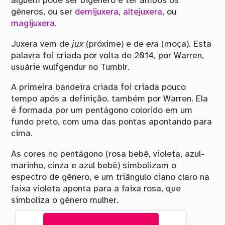
alguém pode ser bigênero e ter ambos os
gêneros, ou ser
demijuxera
,
altejuxera
, ou
magijuxera
.
Juxera vem de
jux
(próxime) e de
era
(moça). Esta
palavra foi criada por volta de 2014, por Warren,
usuárie wulfgendur no Tumblr.
A primeira bandeira criada foi criada pouco
tempo após a definição, também por Warren. Ela
é formada por um pentágono colorido em um
fundo preto, com uma das pontas apontando para
cima.
As cores no pentágono (rosa bebê, violeta, azul-
marinho, cinza e azul bebê) simbolizam o
espectro de gênero, e um triângulo ciano claro na
faixa violeta aponta para a faixa rosa, que
simboliza o gênero mulher.