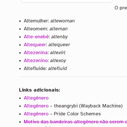
O pre
Altemulher:
altewoman
Alteomem:
alteman
Alte-enebê
:
altenby
Altequeer
:
altequeer
Altezenina
:
altexirl
Altezenino
:
altexoy
Altefluide:
altefluid
Links adicionais:
Altegênero
Altegênero
– theangrybi (Wayback Machine)
Altegênero
– Pride Color Schemes
Motivo das bandeiras altegênero não serem 