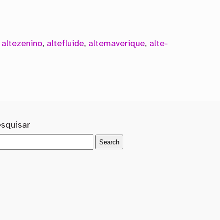
,
altezenino
,
altefluide
,
altemaverique
,
alte-
esquisar