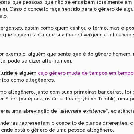
porta que pessoas que não se encaixam totalmente em
 si. Caso o conceito faça sentido para o gênero de alg
ulo.
ivergentes, assim como quem cunhou o termo, mas é pos
m que alguém sinta que sua neurodivergência influencie 
por exemplo, alguém que sente que é do gênero homem,
te, pode se dizer alte-homem.
fluide
é alguém
cujo gênero muda de tempos em tempo
itos como altegêneros.
mo altegênero, junto com suas primeiras bandeiras, foi
r Elliot (na época, usuárie theangrybi no Tumblr), uma p
seria uma abreviação de “
alternate existence
“, existênci
ndeiras representam o conceito de planos diferentes: o
 onde está o gênero de uma pessoa altegênero.