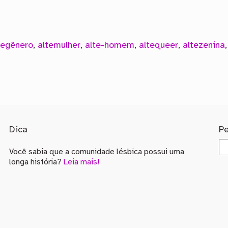
tegênero
,
altemulher
,
alte-homem
,
altequeer
,
altezenina
Dica
P
Você sabia que a comunidade lésbica possui uma
longa história?
Leia mais!