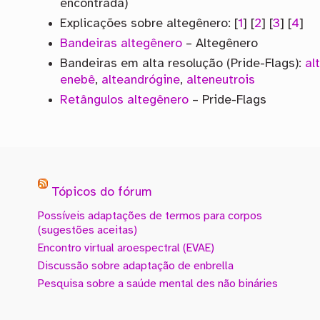
encontrada)
Explicações sobre altegênero: [
1
] [
2
] [
3
] [
4
]
Bandeiras altegênero
– Altegênero
Bandeiras em alta resolução (Pride-Flags):
al
enebê
,
alteandrógine
,
alteneutrois
Retângulos altegênero
– Pride-Flags
Tópicos do fórum
Possíveis adaptações de termos para corpos
(sugestões aceitas)
Encontro virtual aroespectral (EVAE)
Discussão sobre adaptação de enbrella
Pesquisa sobre a saúde mental des não bináries