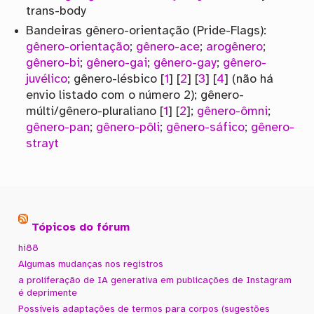
trans-body
Bandeiras gênero-orientação (Pride-Flags):
gênero-orientação
;
gênero-ace
;
arogênero
;
gênero-bi
;
gênero-gai
;
gênero-gay
;
gênero-
juvélico
; gênero-lésbico [
1
] [
2
] [
3
] [
4
] (não há
envio listado com o número 2); gênero-
múlti/gênero-pluraliano [
1
] [
2
];
gênero-ômni
;
gênero-pan
;
gênero-pôli
;
gênero-sáfico
;
gênero-
strayt
Tópicos do fórum
hi88
Algumas mudanças nos registros
a proliferação de IA generativa em publicações de Instagram
é deprimente
Possíveis adaptações de termos para corpos (sugestões