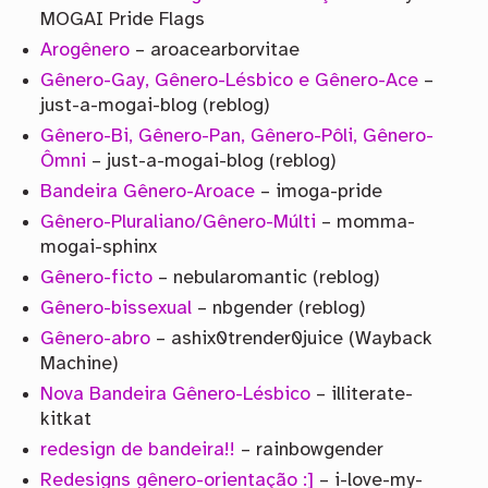
MOGAI Pride Flags
Arogênero
– aroacearborvitae
Gênero-Gay, Gênero-Lésbico e Gênero-Ace
–
just-a-mogai-blog (reblog)
Gênero-Bi, Gênero-Pan, Gênero-Pôli, Gênero-
Ômni
– just-a-mogai-blog (reblog)
Bandeira Gênero-Aroace
– imoga-pride
Gênero-Pluraliano/Gênero-Múlti
– momma-
mogai-sphinx
Gênero-ficto
– nebularomantic (reblog)
Gênero-bissexual
– nbgender (reblog)
Gênero-abro
– ashix0trender0juice (Wayback
Machine)
Nova Bandeira Gênero-Lésbico
– illiterate-
kitkat
redesign de bandeira!!
– rainbowgender
Redesigns gênero-orientação :]
– i-love-my-