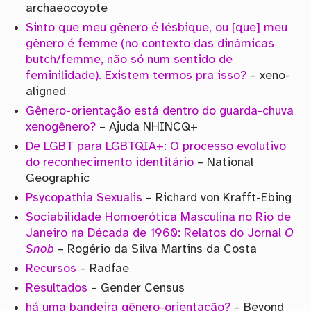
archaeocoyote
Sinto que meu gênero é lésbique, ou [que] meu
gênero é femme (no contexto das dinâmicas
butch/femme, não só num sentido de
feminilidade). Existem termos pra isso?
– xeno-
aligned
Gênero-orientação está dentro do guarda-chuva
xenogênero?
– Ajuda NHINCQ+
De LGBT para LGBTQIA+: O processo evolutivo
do reconhecimento identitário
– National
Geographic
Psycopathia Sexualis
– Richard von Krafft-Ebing
Sociabilidade Homoerótica Masculina no Rio de
Janeiro na Década de 1960: Relatos do Jornal
O
Snob
– Rogério da Silva Martins da Costa
Recursos
– Radfae
Resultados
– Gender Census
há uma bandeira gênero-orientação?
– Beyond