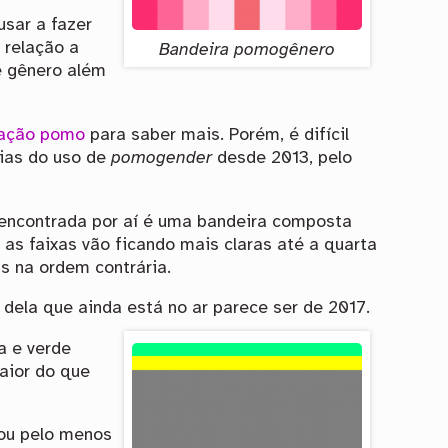
sar a fazer
 relação a
Bandeira pomogênero
de gênero além
tação pomo
para saber mais. Porém, é difícil
ias do uso de
pomogender
desde 2013, pelo
 encontrada por aí é uma bandeira composta
as faixas vão ficando mais claras até a quarta
as na ordem contrária.
 dela que ainda está no ar parece ser de 2017.
a e verde
maior do que
 ou pelo menos