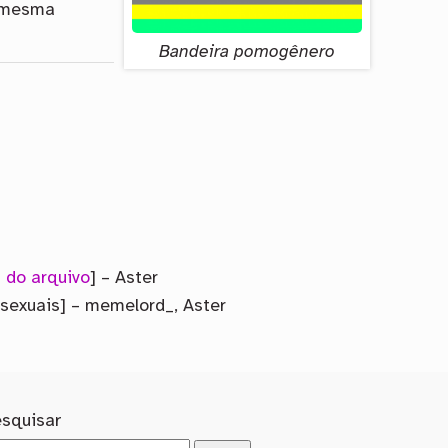
a mesma
Bandeira pomogênero
 do arquivo
] – Aster
sexuais] – memelord_, Aster
esquisar