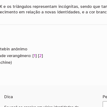
a X e os triângulos representam incógnitas, sendo que
ecimento em relação a novas identidades, e a cor bran
tebin anônimo
ade verangênero: [
1
] [
2
]
chine)
Dica
P