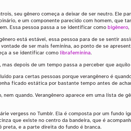
rois, seu gênero começa a deixar de ser neutro. Ele pa
binário, e um componente parecido com homem, que t
em. Essa pessoa passa a se identificar como
bigênero
,
ênero está estável, essa pessoa para de se sentir assi
ontade de ser mais feminina, ao ponto de se apresent
eça a se identificar como
librafeminina
.
o, mas depois de um tempo passa a perceber que aquilo
-fluido para certas pessoas porque verangênero é quan
tenha ficado estática por bastante tempo antes de ach
, nem quando. Verangênero aparece em uma lista de gê
uárie vergess no Tumblr. Ela é composta por um fundo i
cinza que existe no centro da bandeira, que é acompan
 preta, e a parte direita do fundo é branca.