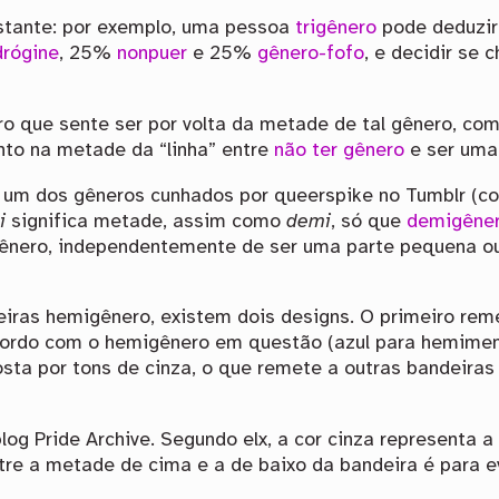
tante: por exemplo, uma pessoa
trigênero
pode deduzir
drógine
, 25%
nonpuer
e 25%
gênero-fofo
, e decidir se 
o que sente ser por volta da metade de tal gênero, com
to na metade da “linha” entre
não ter gênero
e ser uma
um dos gêneros cunhados por queerspike no Tumblr (con
i
significa metade, assim como
demi
, só que
demigêne
ênero, independentemente de ser uma parte pequena o
eiras hemigênero, existem dois designs. O primeiro rem
cordo com o hemigênero em questão (azul para hemimeni
sta por tons de cinza, o que remete a outras bandeiras
blog Pride Archive. Segundo elx, a cor cinza representa 
ntre a metade de cima e a de baixo da bandeira é para 