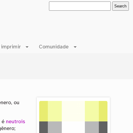
 imprimir
Comunidade
nero, ou
e é
neutrois
gênero;