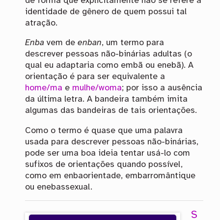
de forma que explicitamente não se refere à
identidade de gênero de quem possui tal
atração.
Enba
vem de
enban
, um termo para
descrever pessoas não-binárias adultas (o
qual eu adaptaria como embã ou enebã). A
orientação é para ser equivalente a
home/ma
e
mulhe/woma
; por isso a ausência
da última letra. A bandeira também imita
algumas das bandeiras de tais orientações.
Como o termo é quase que uma palavra
usada para descrever pessoas não-binárias,
pode ser uma boa ideia tentar usá-lo com
sufixos de orientações quando possível,
como em enbaorientade, embarromântique
ou enebassexual.
S