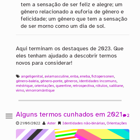
tem a sensação de ser feliz e alegre; um
gênero relacionado a euforia de gênero e
felicidade; um gênero que tem a sensação
de ser morno como um dia de sol.
Aqui terminam os destaques de 2023. Que
eles tenham ajudado a descobrir termos
novos para considerar!
angeligenital
,
aviamasculine
,
enba
,
eneba
,
fictopersonen
,
gênero-baleia
,
gênero-ponte
,
gêneros
,
identidades incomuns
,
méstrique
,
orientações
,
queertine
,
retrospectiva
,
rótulos
,
saliliane
,
virno
,
virnorromântique
Alguns termos cunhados em 2021
2
21/06/2022
Aster
Identidades não-binárias
,
Orientações