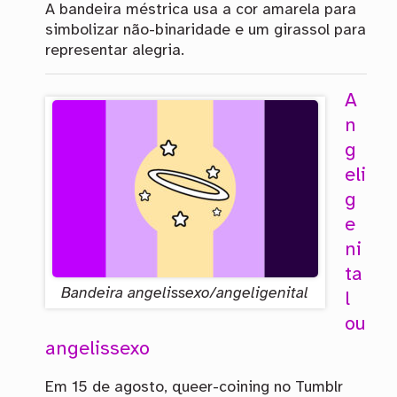
A bandeira méstrica usa a cor amarela para
simbolizar não-binaridade e um girassol para
representar alegria.
A
n
g
eli
g
e
ni
ta
Bandeira angelissexo/angeligenital
l
ou
angelissexo
Em 15 de agosto, queer-coining no Tumblr