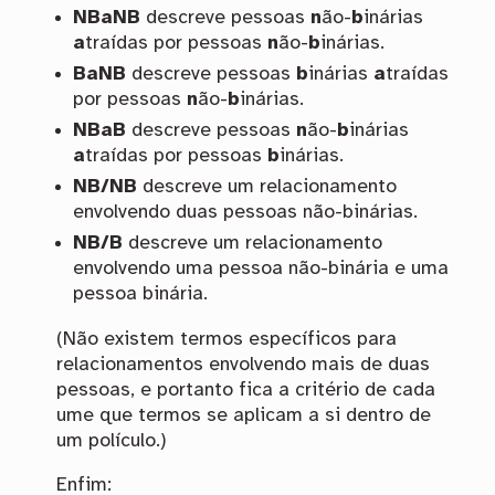
NBaNB
descreve pessoas
n
ão-
b
inárias
a
traídas por pessoas
n
ão-
b
inárias.
BaNB
descreve pessoas
b
inárias
a
traídas
por pessoas
n
ão-
b
inárias.
NBaB
descreve pessoas
n
ão-
b
inárias
a
traídas por pessoas
b
inárias.
NB/NB
descreve um relacionamento
envolvendo duas pessoas não-binárias.
NB/B
descreve um relacionamento
envolvendo uma pessoa não-binária e uma
pessoa binária.
(Não existem termos específicos para
relacionamentos envolvendo mais de duas
pessoas, e portanto fica a critério de cada
ume que termos se aplicam a si dentro de
um polículo.)
Enfim: