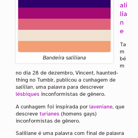
ali
lia
n
e
Ta
m
Bandeira saliliana
bé
m
no dia 28 de dezembro, Vincent, haunted-
thing no Tumblr, publicou a cunhagem de
salilian
, uma palavra para descrever
lésbiques
inconformistas de gênero.
A cunhagem foi inspirada por
laveniane
, que
descreve
turianes
(homens gays)
inconformistas de gênero.
Saliliane é uma palavra com final de palavra