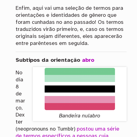
Enfim, aqui vai uma seleção de termos para
orientações e identidades de gênero que
foram cunhadas no ano passado! Os termos
traduzidos virão primeiro, e, caso os termos
originais sejam diferentes, eles aparecerão
entre parênteses em seguida.
Subtipos da orientação
abro
No
dia
8
de
mar
ço,
Dex
Bandeira nulabro
ter
(neopronouns no Tumblr)
postou uma série
de termos específicos a pessoas cuja