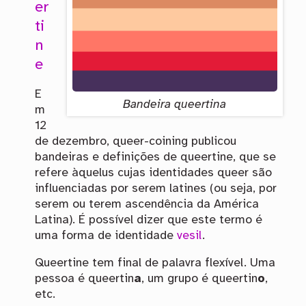
er
ti
n
e
E
Bandeira queertina
m
12
de dezembro, queer-coining publicou
bandeiras e definições de queertine, que se
refere àquelus cujas identidades queer são
influenciadas por serem latines (ou seja, por
serem ou terem ascendência da América
Latina). É possível dizer que este termo é
uma forma de identidade
vesil
.
Queertine tem final de palavra flexível. Uma
pessoa é queertin
a
, um grupo é queertin
o
,
etc.