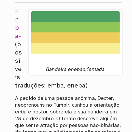
E
n
b
a-
(p
os
sí
ve
Bandeira enebaorientada
is
traduções: emba, eneba)
A pedido de uma pessoa anônima, Dexter,
neopronouns no Tumblr, cunhou a orientação
enba
e postou sobre ela e sua bandeira em
28 de dezembro. O termo descreve alguém
que sente atração por pessoas não-binárias,