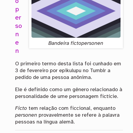
o
p
er
so
n
e
Bandeira fictopersonen
n
O primeiro termo desta lista foi cunhado em
3 de fevereiro por epikulupu no Tumblr a
pedido de uma pessoa anônima.
Ele é definido como um gênero relacionado à
personalidade de ume personagem fictície.
Ficto
tem relação com ficcional, enquanto
personen
provavelmente se refere à palavra
pessoas na língua alemã.