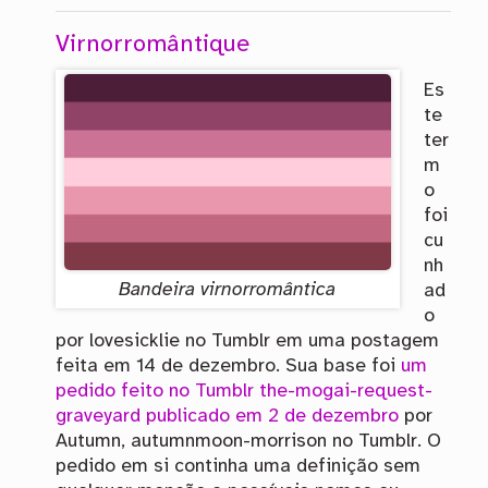
Virnorromântique
Es
te
ter
m
o
foi
cu
nh
Bandeira virnorromântica
ad
o
por lovesicklie no Tumblr em uma postagem
feita em 14 de dezembro. Sua base foi
um
pedido feito no Tumblr the-mogai-request-
graveyard publicado em 2 de dezembro
por
Autumn, autumnmoon-morrison no Tumblr. O
pedido em si continha uma definição sem