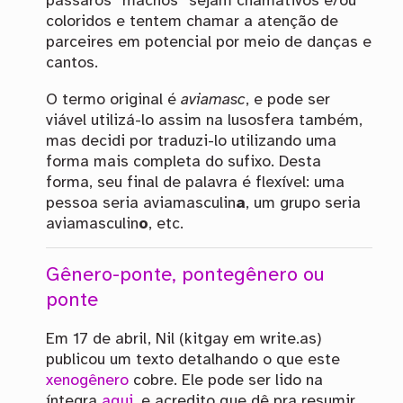
pássaros “machos” sejam chamativos e/ou
coloridos e tentem chamar a atenção de
parceires em potencial por meio de danças e
cantos.
O termo original é
aviamasc
, e pode ser
viável utilizá-lo assim na lusosfera também,
mas decidi por traduzi-lo utilizando uma
forma mais completa do sufixo. Desta
forma, seu final de palavra é flexível: uma
pessoa seria aviamasculin
a
, um grupo seria
aviamasculin
o
, etc.
Gênero-ponte, pontegênero ou
ponte
Em 17 de abril, Nil (kitgay em write.as)
publicou um texto detalhando o que este
xenogênero
cobre. Ele pode ser lido na
íntegra
aqui
, e acredito que dê pra resumir