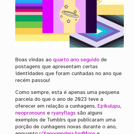
Boas vindas ao
quarto
ano
seguido
de
postagens que apresentam certas
identidades que foram cunhadas no ano que
recém passou!
Como sempre, esta é apenas uma pequena
parcela do que o ano de 2023 teve a
oferecer em relação a cunhagens.
Epikulupu
,
neopronouns
e
ryanyflags
são alguns
exemplos de Tumblrs que publicaram uma
porção de cunhagens novas durante o ano,
enquanto
r/XenogendersAndMore
e