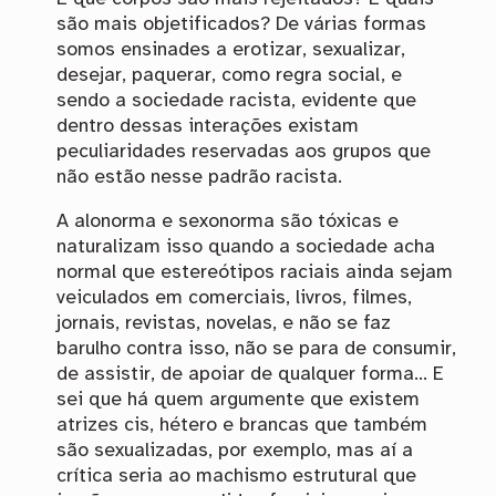
são mais objetificados? De várias formas
somos ensinades a erotizar, sexualizar,
desejar, paquerar, como regra social, e
sendo a sociedade racista, evidente que
dentro dessas interações existam
peculiaridades reservadas aos grupos que
não estão nesse padrão racista.
A alonorma e sexonorma são tóxicas e
naturalizam isso quando a sociedade acha
normal que estereótipos raciais ainda sejam
veiculados em comerciais, livros, filmes,
jornais, revistas, novelas, e não se faz
barulho contra isso, não se para de consumir,
de assistir, de apoiar de qualquer forma… E
sei que há quem argumente que existem
atrizes cis, hétero e brancas que também
são sexualizadas, por exemplo, mas aí a
crítica seria ao machismo estrutural que