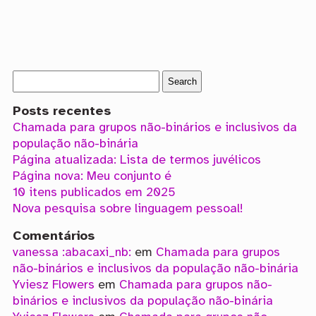
Posts recentes
Chamada para grupos não-binários e inclusivos da
população não-binária
Página atualizada: Lista de termos juvélicos
Página nova: Meu conjunto é
10 itens publicados em 2025
Nova pesquisa sobre linguagem pessoal!
Comentários
vanessa :abacaxi_nb:
em
Chamada para grupos
não-binários e inclusivos da população não-binária
Yviesz Flowers
em
Chamada para grupos não-
binários e inclusivos da população não-binária