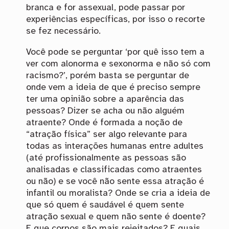
branca e for assexual, pode passar por
experiências específicas, por isso o recorte
se fez necessário.
Você pode se perguntar ‘por quê isso tem a
ver com alonorma e sexonorma e não só com
racismo?’, porém basta se perguntar de
onde vem a ideia de que é preciso sempre
ter uma opinião sobre a aparência das
pessoas? Dizer se acha ou não alguém
atraente? Onde é formada a noção de
“atração física” ser algo relevante para
todas as interações humanas entre adultes
(até profissionalmente as pessoas são
analisadas e classificadas como atraentes
ou não) e se você não sente essa atração é
infantil ou moralista? Onde se cria a ideia de
que só quem é saudável é quem sente
atração sexual e quem não sente é doente?
E que corpos são mais rejeitados? E quais