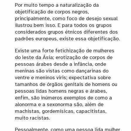
Por muito tempo a naturalização da
objetificação de corpos negros,
principalmente, como foco de desejo sexual
ilustrou bem isso. E para todos os grupos
considerados grupos étnicos diferentes dos
padrões europeus, existe essa objetificação.
Existe uma forte fetichização de mulheres
do leste da Ásia; erotização de corpos de
pessoas árabes desde a infância, onde
meninas são vistas como dançarinas do
ventre e meninos viris; expectativa sobre
tamanhos de órgãos genitais de homens ou
pessoas lidas homens negras e árabes,
enfim, são inúmeros exemplos de como a
alonorma e a sexonorma são, além de
machistas, gordemísicas, capacitistas,
muito racistas.
Pessoalmente, como uma pessoa lida mulher