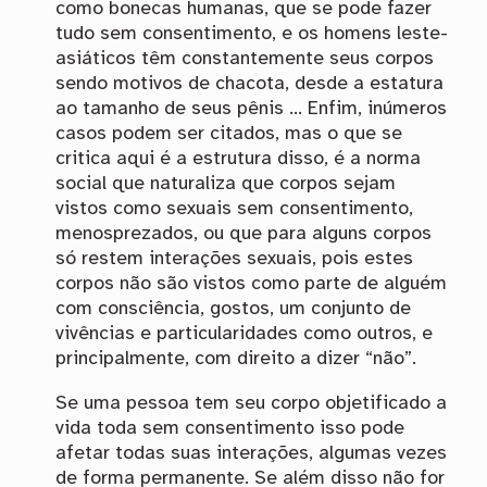
como bonecas humanas, que se pode fazer
tudo sem consentimento, e os homens leste-
asiáticos têm constantemente seus corpos
sendo motivos de chacota, desde a estatura
ao tamanho de seus pênis … Enfim, inúmeros
casos podem ser citados, mas o que se
critica aqui é a estrutura disso, é a norma
social que naturaliza que corpos sejam
vistos como sexuais sem consentimento,
menosprezados, ou que para alguns corpos
só restem interações sexuais, pois estes
corpos não são vistos como parte de alguém
com consciência, gostos, um conjunto de
vivências e particularidades como outros, e
principalmente, com direito a dizer “não”.
Se uma pessoa tem seu corpo objetificado a
vida toda sem consentimento isso pode
afetar todas suas interações, algumas vezes
de forma permanente. Se além disso não for