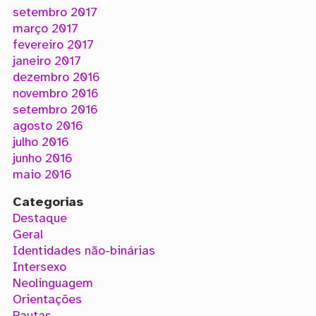
setembro 2017
março 2017
fevereiro 2017
janeiro 2017
dezembro 2016
novembro 2016
setembro 2016
agosto 2016
julho 2016
junho 2016
maio 2016
Categorias
Destaque
Geral
Identidades não-binárias
Intersexo
Neolinguagem
Orientações