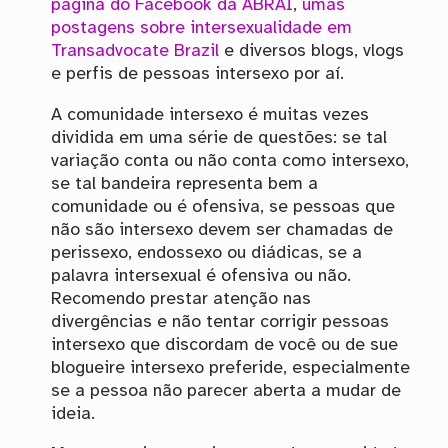
página do Facebook da ABRAI
,
umas
postagens sobre intersexualidade em
Transadvocate Brazil
e diversos blogs, vlogs
e perfis de pessoas intersexo por aí.
A comunidade intersexo é muitas vezes
dividida em uma série de questões: se tal
variação conta ou não conta como intersexo,
se tal bandeira representa bem a
comunidade ou é ofensiva, se pessoas que
não são intersexo devem ser chamadas de
perissexo, endossexo ou diádicas, se a
palavra intersexual é ofensiva ou não.
Recomendo prestar atenção nas
divergências e não tentar corrigir pessoas
intersexo que discordam de você ou de sue
blogueire intersexo preferide, especialmente
se a pessoa não parecer aberta a mudar de
ideia.