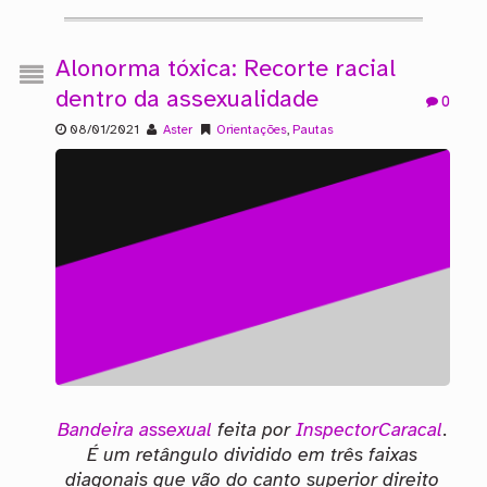
Alonorma tóxica: Recorte racial
dentro da assexualidade
0
08/01/2021
Aster
Orientações
,
Pautas
Bandeira assexual
feita por
InspectorCaracal
.
É um retângulo dividido em três faixas
diagonais que vão do canto superior direito