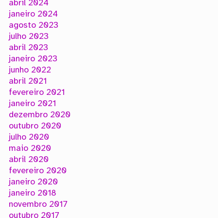
abril 2024
janeiro 2024
agosto 2023
julho 2023
abril 2023
janeiro 2023
junho 2022
abril 2021
fevereiro 2021
janeiro 2021
dezembro 2020
outubro 2020
julho 2020
maio 2020
abril 2020
fevereiro 2020
janeiro 2020
janeiro 2018
novembro 2017
outubro 2017