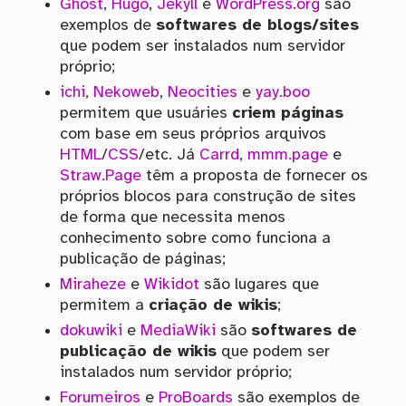
Ghost
,
Hugo
,
Jekyll
e
WordPress.org
são
exemplos de
softwares de blogs/sites
que podem ser instalados num servidor
próprio;
ichi
,
Nekoweb
,
Neocities
e
yay.boo
permitem que usuáries
criem páginas
com base em seus próprios arquivos
HTML
/
CSS
/etc. Já
Carrd
,
mmm.page
e
Straw.Page
têm a proposta de fornecer os
próprios blocos para construção de sites
de forma que necessita menos
conhecimento sobre como funciona a
publicação de páginas;
Miraheze
e
Wikidot
são lugares que
permitem a
criação de wikis
;
dokuwiki
e
MediaWiki
são
softwares de
publicação de wikis
que podem ser
instalados num servidor próprio;
Forumeiros
e
ProBoards
são exemplos de