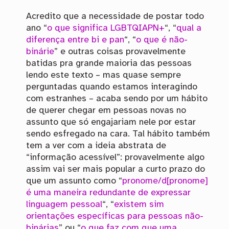
Acredito que a necessidade de postar todo
ano “
o que significa LGBTQIAPN+
“, “
qual a
diferença entre bi e pan
“, “
o que é não-
binárie
” e outras coisas provavelmente
batidas pra grande maioria das pessoas
lendo este texto – mas quase sempre
perguntadas quando estamos interagindo
com estranhes – acaba sendo por um hábito
de querer chegar em pessoas novas no
assunto que só engajariam nele por estar
sendo esfregado na cara. Tal hábito também
tem a ver com a ideia abstrata de
“informação acessível”: provavelmente algo
assim vai ser mais popular a curto prazo do
que um assunto como “
pronome/d[pronome]
é uma maneira redundante de expressar
linguagem pessoal
“, “
existem sim
orientações específicas para pessoas não-
binárias
” ou “
o que faz com que uma