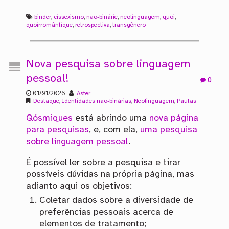
binder
,
cissexismo
,
não-binárie
,
neolinguagem
,
quoi
,
quoirromântique
,
retrospectiva
,
transgênero
Nova pesquisa sobre linguagem
pessoal!
0
01/01/2026
Aster
Destaque
,
Identidades não-binárias
,
Neolinguagem
,
Pautas
Qósmiques
está abrindo uma
nova página
para pesquisas
, e, com ela,
uma pesquisa
sobre linguagem pessoal
.
É possível ler sobre a pesquisa e tirar
possíveis dúvidas na própria página, mas
adianto aqui os objetivos:
Coletar dados sobre a diversidade de
preferências pessoais acerca de
elementos de tratamento;