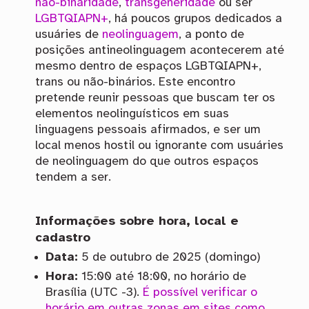
não-binaridade
,
transgeneridade
ou ser
LGBTQIAPN+
, há poucos grupos dedicados a
usuáries de
neolinguagem
, a ponto de
posições antineolinguagem acontecerem até
mesmo dentro de espaços LGBTQIAPN+,
trans ou não-binários. Este encontro
pretende reunir pessoas que buscam ter os
elementos neolinguísticos em suas
linguagens pessoais afirmados, e ser um
local menos hostil ou ignorante com usuáries
de neolinguagem do que outros espaços
tendem a ser.
Informações sobre hora, local e
cadastro
Data:
5 de outubro de 2025 (domingo)
Hora:
15:00 até 18:00, no horário de
Brasília (UTC -3).
É possível verificar o
horário em outras zonas em sites como