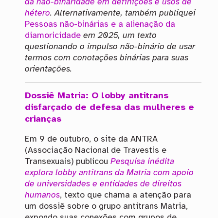
da não-binaridade em definições e usos de
hétero
. Alternativamente, também publiquei
Pessoas não-binárias e a alienação da
diamoricidade
em 2025, um texto
questionando o impulso não-binário de usar
termos com conotações binárias para suas
orientações.
Dossiê Matria: O lobby antitrans
disfarçado de defesa das mulheres e
crianças
Em 9 de outubro, o site da ANTRA
(Associação Nacional de Travestis e
Transexuais) publicou
Pesquisa inédita
explora lobby antitrans da Matria com apoio
de universidades e entidades de direitos
humanos
, texto que chama a atenção para
um dossiê sobre o grupo antitrans Matria,
expondo suas conexões com grupos de