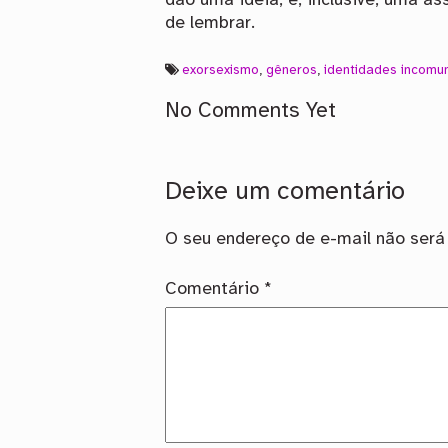
dão uma ideia, e, inclusive, uma a
de lembrar.
exorsexismo
,
gêneros
,
identidades incomu
No Comments Yet
Deixe um comentário
O seu endereço de e-mail não será 
Comentário
*