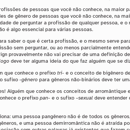
ofissões de pessoas que você não conhece, na maior p
des de gênero de pessoas que você não conhece, na ma
dade de perguntar a profissão de qualquer pessoa, e o
não é algo essencial para várias pessoas.
ara saber o que é certa profissão, e o mesmo serve par
fissão sem perguntar, ou ao menos parcialmente entende
sign provavelmente não vai precisar de uma definição d
logo
deve ter alguma ideia do que faz alguém que se diz
m que conhece o prefixo
tri-
e o conceito de bigênero de
o sufixo
-gênero
para gêneros não-binários deve ter um
s! Alguém que conhece os conceitos de arromântique e
onhece o prefixo
pan-
e o sufixo –
sexual
deve entender 
iona: uma pessoa pangênero não é de todos os gêneros
gêneros, e uma pessoa demirromântica não é atraída p