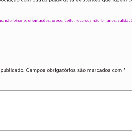
ssociação com outras palavras já existentes que fazem
ns
,
não-binárie
,
orientações
,
preconceito
,
recursos não-binários
,
validaç
publicado.
Campos obrigatórios são marcados com
*