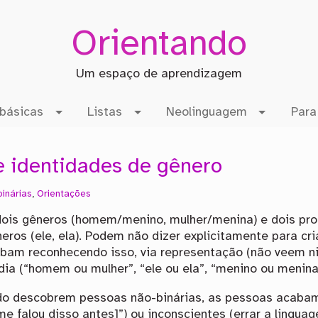
Orientando
Um espaço de aprendizagem
básicas
Listas
Neolinguagem
Para
e identidades de gênero
inárias
,
Orientações
dois gêneros (homem/menino, mulher/menina) e dois pr
neros (ele, ela). Podem não dizer explicitamente para c
abam reconhecendo isso, via representação (não veem 
ia (“homem ou mulher”, “ele ou ela”, “menino ou menina
do descobrem pessoas não-binárias, as pessoas acabam
me falou disso antes]”) ou inconscientes (errar a ling