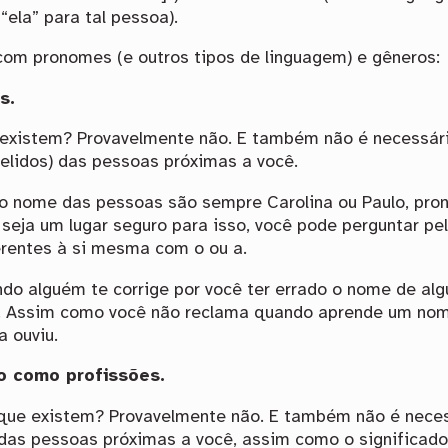
“ela” para tal pessoa).
com pronomes (e outros tipos de linguagem) e gêneros:
s.
existem? Provavelmente não. E também não é necessári
lidos) das pessoas próximas a você.
 nome das pessoas são sempre Carolina ou Paulo, pron
 seja um lugar seguro para isso, você pode perguntar p
erentes à si mesma com o ou a.
do alguém te corrige por você ter errado o nome de alg
. Assim como você não reclama quando aprende um nome
 ouviu.
o como profissões.
que existem? Provavelmente não. E também não é neces
das pessoas próximas a você, assim como o significado