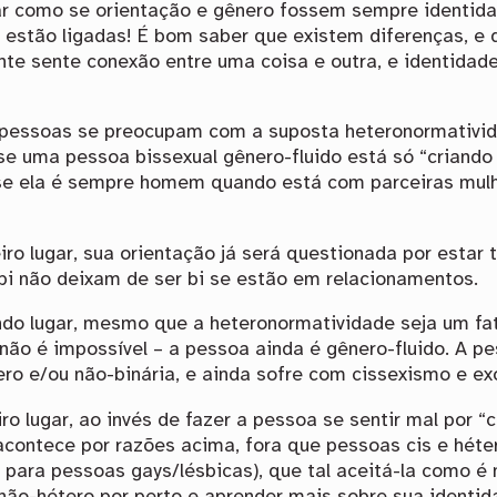
ar como se orientação e gênero fossem sempre identid
 estão ligadas! É bom saber que existem diferenças, e 
ente sente conexão entre uma coisa e outra, e identida
pessoas se preocupam com a suposta heteronormativida
 se uma pessoa bissexual gênero-fluido está só “criando
 se ela é sempre homem quando está com parceiras mul
iro lugar, sua orientação já será questionada por esta
bi não deixam de ser bi se estão em relacionamentos.
do lugar, mesmo que a heteronormatividade seja um fa
não é impossível – a pessoa ainda é gênero-fluido. A p
ro e/ou não-binária, e ainda sofre com cissexismo e ex
ro lugar, ao invés de fazer a pessoa se sentir mal por “
acontece por razões acima, fora que pessoas cis e hét
 para pessoas gays/lésbicas), que tal aceitá-la como é