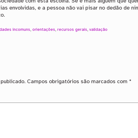
sociedade com esta escolha. Se é mais alguém que que
ias envolvidas, e a pessoa não vai pisar no dedão de n
o.
idades incomuns
,
orientações
,
recursos gerais
,
validação
publicado.
Campos obrigatórios são marcados com
*