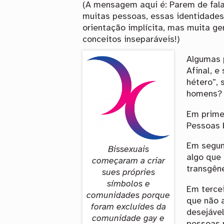
(A mensagem aqui é: Parem de fal
muitas pessoas, essas identidades
orientação implícita, mas muita g
conceitos inseparáveis!)
Algumas 
Afinal, e
hétero”,
homens?
Em prime
Pessoas 
Em segun
Bissexuais
algo que 
começaram a criar
transgêne
sues própries
símbolos e
Em tercei
comunidades porque
que não 
foram excluídes da
desejável
comunidade gay e