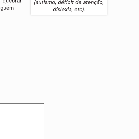
r quebrar
(autismo, déficit de atenção,
inguém
dislexia, etc).