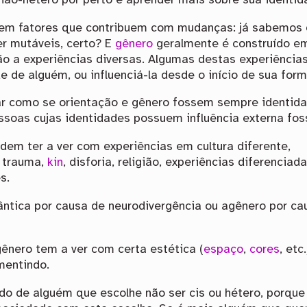
não-hétero por perto e aprender mais sobre sua identi
r em fatores que contribuem com mudanças: já sabemos 
r mutáveis, certo? E
gênero
geralmente é construído em
ão a experiências diversas. Algumas destas experiênc
e de alguém, ou influenciá-la desde o início de sua for
ar como se orientação e gênero fossem sempre identid
soas cujas identidades possuem influência externa foss
em ter a ver com experiências em cultura diferente,
, trauma,
kin
, disforia, religião, experiências diferenciad
s.
ntica por causa de neurodivergência ou agênero por ca
ênero tem a ver com certa estética (
espaço
,
cores
, etc
mentindo.
o de alguém que escolhe não ser cis ou hétero, porque