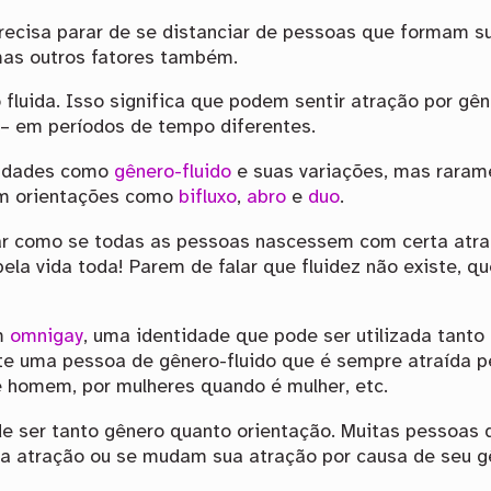
cisa parar de se distanciar de pessoas que formam su
mas outros fatores também.
luida. Isso significa que podem sentir atração por gê
 – em períodos de tempo diferentes.
tidades como
gênero-fluido
e suas variações, mas raram
m orientações como
bifluxo
,
abro
e
duo
.
ar como se todas as pessoas nascessem com certa atra
ela vida toda! Parem de falar que fluidez não existe, qu
m
omnigay
, uma identidade que pode ser utilizada tant
 uma pessoa de gênero-fluido que é sempre atraída p
 homem, por mulheres quando é mulher, etc.
 ser tanto gênero quanto orientação. Muitas pessoas d
a atração ou se mudam sua atração por causa de seu g