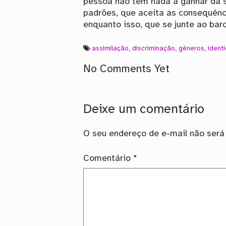
pessoa não tem nada a ganhar da 
padrões, que aceita as consequênc
enquanto isso, que se junte ao barc
assimilação
,
discriminação
,
gêneros
,
ident
No Comments Yet
Deixe um comentário
O seu endereço de e-mail não será 
Comentário
*