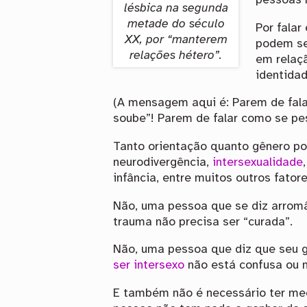
pessoas 
lésbica na segunda
metade do século
Por fala
XX, por “manterem
podem se
relações hétero”.
em relaç
identidad
(A mensagem aqui é: Parem de fal
soube”! Parem de falar como se pes
Tanto orientação quanto gênero pod
neurodivergência,
intersexualidade
infância, entre muitos outros fatore
Não, uma pessoa que se diz arromâ
trauma não precisa ser “curada”.
Não, uma pessoa que diz que seu g
ser intersexo
não está confusa ou 
E também não é necessário ter med