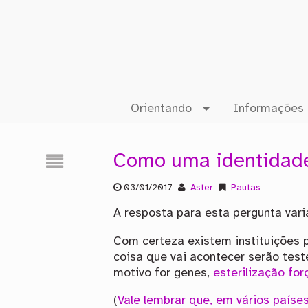
Orientando
Informações 
Como uma identidad
03/01/2017
Aster
Pautas
A resposta para esta pergunta var
Com certeza existem instituições 
coisa que vai acontecer serão test
motivo for genes,
esterilização fo
(
Vale lembrar que, em vários paíse