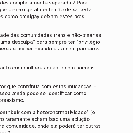
ades completamente separadas! Para
que gênero geralmente não deixa certa
des como omnigay deixam estes dois
de das comunidades trans e não-binárias.
 uma desculpa” para sempre ter “privilégio
heres e mulher quando está com parceiros
r tanto com mulheres quanto com homens.
tor que contribua com estas mudanças –
essoa ainda pode se identificar como
orsexismo.
contribuir com a heteronormatividade” (o
ero raramente acham isso uma solução
 na comunidade, onde ela poderá ter outras