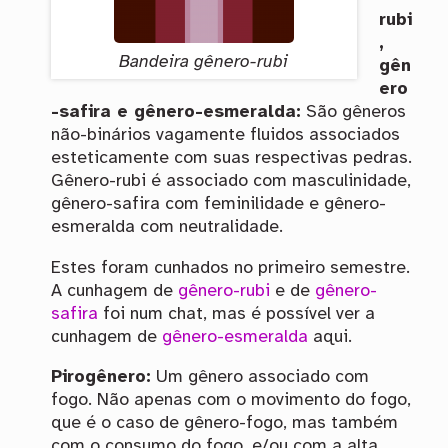
rubi
,
Bandeira gênero-rubi
gên
ero
-safira e gênero-esmeralda:
São gêneros
não-binários vagamente fluidos associados
esteticamente com suas respectivas pedras.
Gênero-rubi é associado com masculinidade,
gênero-safira com feminilidade e gênero-
esmeralda com neutralidade.
Estes foram cunhados no primeiro semestre.
A cunhagem de
gênero-rubi
e de
gênero-
safira
foi num chat, mas é possível ver a
cunhagem de
gênero-esmeralda
aqui.
Pirogênero:
Um gênero associado com
fogo. Não apenas com o movimento do fogo,
que é o caso de gênero-fogo, mas também
com o consumo do fogo, e/ou com a alta