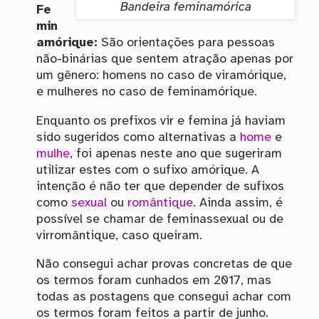
Bandeira feminamórica
Fe
min
amórique:
São orientações para pessoas
não-binárias que sentem atração apenas por
um gênero: homens no caso de viramórique,
e mulheres no caso de feminamórique.
Enquanto os prefixos vir e femina já haviam
sido sugeridos como alternativas a
home
e
mulhe
, foi apenas neste ano que sugeriram
utilizar estes com o sufixo amórique. A
intenção é não ter que depender de sufixos
como
sexual
ou
romântique
. Ainda assim, é
possível se chamar de feminassexual ou de
virromântique, caso queiram.
Não consegui achar provas concretas de que
os termos foram cunhados em 2017, mas
todas as postagens que consegui achar com
os termos foram feitos a partir de junho.