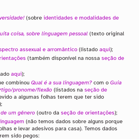
versidade!
(sobre
identidades e modalidades de
ita coisa, sobre linguagem pessoal
(texto original
spectro assexual e arromântico
(listado
aqui
);
rientações
(também disponível na nossa
seção de
tado
aqui
);
que combinou
Qual é a sua linguagem?
com o
Guia
artigo/pronome/flexão
(listados na
seção de
devido a algumas folhas terem que ter sido
;
s de um gênero
(outro da
seção de orientações
);
 linguagem
(não temos dados sobre alguns porque
olhas e levar adesivos para casa). Temos dados
erem sido pegos: