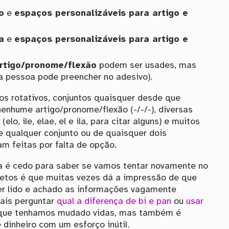
o
e
espaços personalizáveis para artigo e
a
e
espaços personalizáveis para artigo e
rtigo/pronome/flexão
podem ser usades, mas
a pessoa pode preencher no adesivo).
s rotativos, conjuntos quaisquer desde que
enhume artigo/pronome/flexão (-/-/-), diversas
o, ile, elae, el e ila, para citar alguns) e muitos
 qualquer conjunto ou de quaisquer dois
m feitas por falta de opção.
nda é cedo para saber se vamos tentar novamente no
letos é que muitas vezes dá a impressão de que
er lido e achado as informações vagamente
iais perguntar
qual a diferença de bi e pan
ou
usar
l que tenhamos mudado vidas, mas também é
 dinheiro com um esforço inútil.