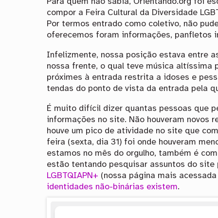
Para quem não sabia, Orientando.org foi e
compor a Feira Cultural da Diversidade LGB
Por termos entrado como coletivo, não pud
oferecemos foram informações, panfletos i
Infelizmente, nossa posição estava entre a
nossa frente, o qual teve música altíssim
próximes à entrada restrita a idoses e pe
tendas do ponto de vista da entrada pela qu
É muito difícil dizer quantas pessoas que 
informações no site. Não houveram novos r
houve um pico de atividade no site que com
feira (sexta, dia 31) foi onde houveram men
estamos no mês do orgulho, também é com
estão tentando pesquisar assuntos do site
LGBTQIAPN+
(nossa página mais acessada 
identidades não-binárias existem
.