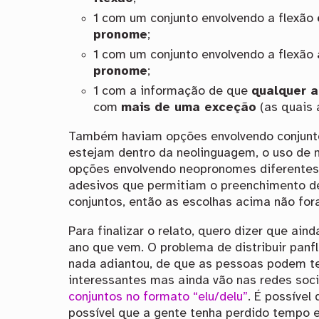
1 com um conjunto envolvendo a flexão
pronome
;
1 com um conjunto envolvendo a flexão
pronome
;
1 com a informação de que
qualquer a
com
mais de uma exceção
(as quais 
Também haviam opções envolvendo conjunto
estejam dentro da neolinguagem, o uso de n
opções envolvendo neopronomes diferentes (el
adesivos que permitiam o preenchimento de
conjuntos, então as escolhas acima não fora
Para finalizar o relato, quero dizer que ai
ano que vem. O problema de distribuir panf
nada adiantou, de que as pessoas podem t
interessantes mas ainda vão nas redes soc
conjuntos no formato “elu/delu”
. É possíve
possível que a gente tenha perdido tempo e