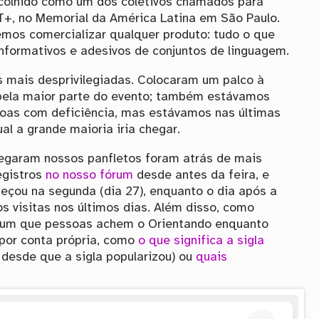
scolhido como um dos coletivos chamados para
T+, no Memorial da América Latina em São Paulo.
emos comercializar qualquer produto: tudo o que
nformativos e adesivos de conjuntos de linguagem.
s mais desprivilegiadas. Colocaram um palco à
a pela maior parte do evento; também estávamos
ssoas com deficiência, mas estávamos nas últimas
al a grande maioria iria chegar.
pegaram nossos panfletos foram atrás de mais
egistros
no nosso fórum
desde antes da feira, e
eçou na segunda (dia 27), enquanto o dia após a
os visitas nos últimos dias. Além disso, como
um que pessoas achem o Orientando enquanto
 por conta própria, como
o que significa a sigla
desde que a sigla popularizou) ou
quais