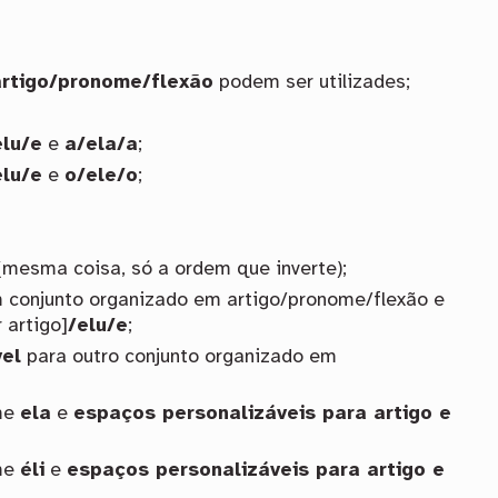
artigo/pronome/flexão
podem ser utilizades;
elu/e
e
a/ela/a
;
elu/e
e
o/ele/o
;
mesma coisa, só a ordem que inverte);
 conjunto organizado em artigo/pronome/flexão e
 artigo]
/elu/e
;
el
para outro conjunto organizado em
ome
ela
e
espaços personalizáveis para artigo e
ome
éli
e
espaços personalizáveis para artigo e