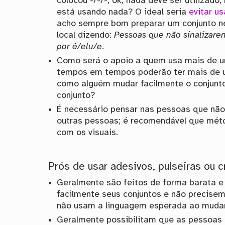
colocou -/-/-, ok, nada deve ser utilizad
está usando nada? O ideal seria
evitar u
acho sempre bom preparar um conjunto neu
local dizendo:
Pessoas que não sinalizare
por ê/elu/e
.
Como será o apoio a quem usa mais de 
tempos em tempos poderão ter mais de um
como alguém mudar facilmente o conjunt
conjunto?
É necessário pensar nas pessoas que não 
outras pessoas; é recomendável que mét
com os visuais.
Prós de usar adesivos, pulseiras ou c
Geralmente são feitos de forma barata 
facilmente seus conjuntos e não precise
não usam a linguagem esperada ao mudar
Geralmente possibilitam que as pessoas 