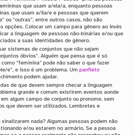
femininas que usam a/ela/a, enquanto pessoas
inas que usam a/ila/e e pessoas que querem
” ou “outras”, entre outros casos, não são
s opções. Colocar um campo para gênero ao invés
icar a linguagem de pessoas não-binárias e/ou que
iados a suas identidades de gênero.
usar sistemas de conjuntos que não sejam
njuntos óbvios”. Alguém que pensa que é só
u como “feminina” pode não saber o que fazer
ele/e”, e isso é um problema. Um
panfleto
nchimento podem ajudar.
adas de que devem sempre checar a linguagem
roblema grande e comum existirem eventos aonde
D” em algum campo de conjunto ou pronome, sem
s que devem ser utilizados. Lembretes e
o sinalizarem nada? Algumas pessoas podem não
stionando e/ou estarem no armário. Se a pessoa