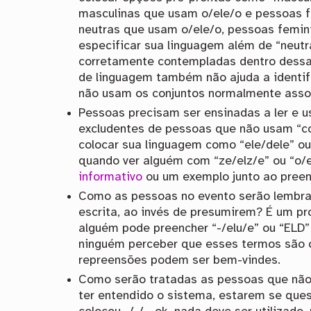
masculinas que usam o/ele/o e pessoas 
neutras que usam o/ele/o, pessoas femin
especificar sua linguagem além de “neutra
corretamente contempladas dentro dessa
de linguagem também não ajuda a identif
não usam os conjuntos normalmente assoc
Pessoas precisam ser ensinadas a ler e 
excludentes de pessoas que não usam “co
colocar sua linguagem como “ele/dele” o
quando ver alguém com “ze/elz/e” ou “o/
informativo
ou um exemplo junto ao pree
Como as pessoas no evento serão lembr
escrita, ao invés de presumirem? É um p
alguém pode preencher “-/elu/e” ou “EL
ninguém perceber que esses termos são o
repreensões podem ser bem-vindes.
Como serão tratadas as pessoas que nã
ter entendido o sistema, estarem se que