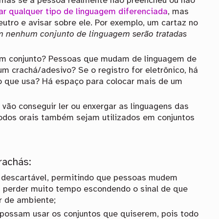
o, mas se a pessoa realmente não preencheu ou não
sar qualquer tipo de linguagem diferenciada
, mas
tro e avisar sobre ele. Por exemplo, um cartaz no
m nenhum conjunto de linguagem serão tratadas
um conjunto? Pessoas que mudam de linguagem de
 crachá/adesivo? Se o registro for eletrônico, há
o que usa? Há espaço para colocar mais de um
vão conseguir ler ou enxergar as linguagens das
odos orais também sejam utilizados em conjuntos
rachás:
e descartável, permitindo que pessoas mudem
m perder muito tempo escondendo o sinal de que
 de ambiente;
possam usar os conjuntos que quiserem, pois todo