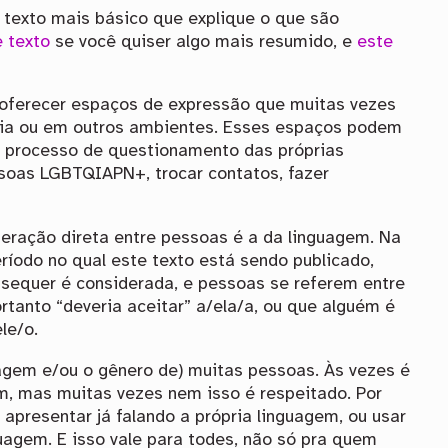
texto mais básico que explique o que são
e texto
se você quiser algo mais resumido, e
este
 oferecer espaços de expressão que muitas vezes
mília ou em outros ambientes. Esses espaços podem
 no processo de questionamento das próprias
ssoas LGBTQIAPN+, trocar contatos, fazer
ração direta entre pessoas é a da linguagem. Na
íodo no qual este texto está sendo publicado,
 sequer é considerada, e pessoas se referem entre
rtanto “deveria aceitar” a/ela/a, ou que alguém é
le/o.
agem e/ou o gênero de) muitas pessoas. Às vezes é
am, mas muitas vezes nem isso é respeitado. Por
 apresentar já falando a própria linguagem, ou usar
uagem. E isso vale para todes, não só pra quem