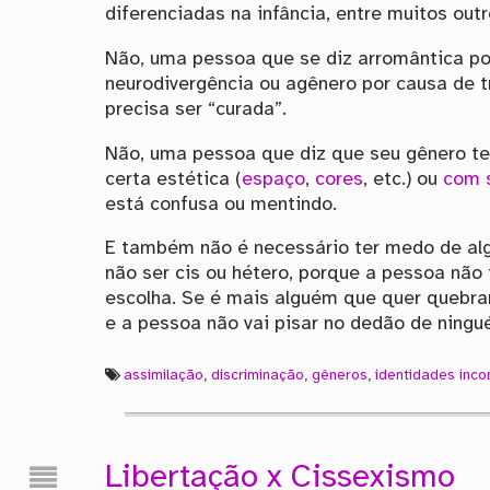
diferenciadas na infância, entre muitos outr
Não, uma pessoa que se diz arromântica po
neurodivergência ou agênero por causa de 
precisa ser “curada”.
Não, uma pessoa que diz que seu gênero t
certa estética (
espaço
,
cores
, etc.) ou
com s
está confusa ou mentindo.
E também não é necessário ter medo de al
não ser cis ou hétero, porque a pessoa nã
escolha. Se é mais alguém que quer quebrar
e a pessoa não vai pisar no dedão de ningu
assimilação
,
discriminação
,
gêneros
,
identidades inc
Libertação x Cissexismo