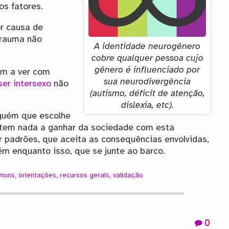
os fatores.
r causa de
trauma não
A identidade neurogênero
cobre qualquer pessoa cujo
gênero é influenciado por
em a ver com
sua neurodivergência
er intersexo
não
(autismo, déficit de atenção,
dislexia, etc).
guém que escolhe
o tem nada a ganhar da sociedade com esta
 padrões, que aceita as consequências envolvidas,
ém enquanto isso, que se junte ao barco.
omuns
,
orientações
,
recursos gerais
,
validação
0