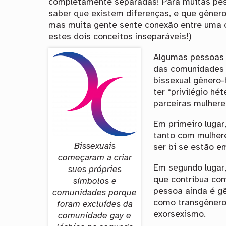
completamente separadas! Para muitas pes
saber que existem diferenças, e que gênero
mas muita gente sente conexão entre uma 
estes dois conceitos inseparáveis!)
Algumas pessoas 
das comunidades t
bissexual gênero-
ter “privilégio h
parceiras mulher
Em primeiro lugar
tanto com mulher
Bissexuais
ser bi se estão e
começaram a criar
Em segundo lugar
sues própries
que contribua co
símbolos e
pessoa ainda é gê
comunidades porque
como transgênero 
foram excluídes da
exorsexismo.
comunidade gay e