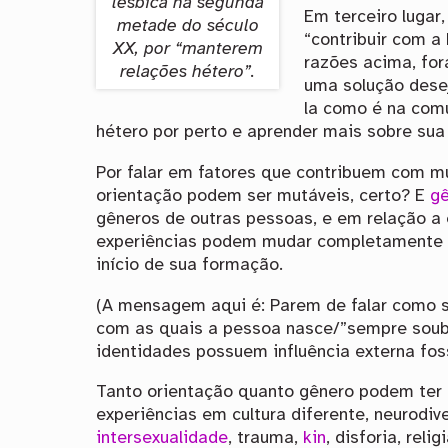
lésbica na segunda
Em terceiro lugar,
metade do século
“contribuir com a
XX, por “manterem
razões acima, fo
relações hétero”.
uma solução desej
la como é na comu
hétero por perto e aprender mais sobre sua
Por falar em fatores que contribuem com m
orientação podem ser mutáveis, certo? E
g
gêneros de outras pessoas, e em relação a 
experiências podem mudar completamente a 
início de sua formação.
(A mensagem aqui é: Parem de falar como 
com as quais a pessoa nasce/”sempre soub
identidades possuem influência externa fos
Tanto orientação quanto gênero podem ter
experiências em cultura diferente, neurodiv
intersexualidade
, trauma,
kin
, disforia, reli