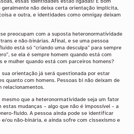
soas, essas identidades estão ligadas! É bom
 geralmente não deixa certa orientação implícita,
coisa e outra, e identidades como omnigay deixam
se preocupam com a suposta heteronormatividade
rans e não-binárias. Afinal, e se uma pessoa
fluido está só “criando uma desculpa” para sempre
étero”, se ela é sempre homem quando está com
es e mulher quando está com parceiros homens?
, sua orientação já será questionada por estar
es quanto com homens. Pessoas bi não deixam de
m relacionamentos.
, mesmo que a heteronormatividade seja um fator
m estas mudanças – algo que não é impossível – a
nero-fluido. A pessoa ainda pode se identificar
e/ou não-binária, e ainda sofre com cissexismo e