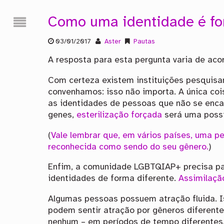
Como uma identidade é f
03/01/2017
Aster
Pautas
A resposta para esta pergunta varia de ac
Com certeza existem instituições pesquisa
convenhamos: isso não importa. A única coi
as identidades de pessoas que não se encai
genes,
esterilização forçada
será uma possi
(
Vale lembrar que, em vários países, uma pe
reconhecida como sendo do seu gênero.
)
Enfim, a comunidade LGBTQIAP+ precisa pa
identidades de forma diferente.
Assimilaçã
Algumas pessoas possuem atração fluida. I
podem sentir atração por gêneros diferente
nenhum – em períodos de tempo diferentes