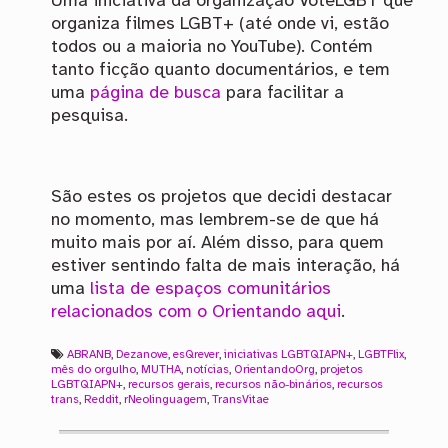
Uma iniciativa da organização VoteLGBT que
organiza filmes LGBT+ (até onde vi, estão
todos ou a maioria no YouTube). Contém
tanto ficção quanto documentários, e tem
uma
página de busca
para facilitar a
pesquisa.
São estes os projetos que decidi destacar
no momento, mas lembrem-se de que há
muito mais por aí. Além disso, para quem
estiver sentindo falta de mais interação, há
uma
lista de espaços comunitários
relacionados com o Orientando aqui
.
ABRANB
,
Dezanove
,
esQrever
,
iniciativas LGBTQIAPN+
,
LGBTFlix
,
mês do orgulho
,
MUTHA
,
notícias
,
OrientandoOrg
,
projetos
LGBTQIAPN+
,
recursos gerais
,
recursos não-binários
,
recursos
trans
,
Reddit
,
rNeolinguagem
,
TransVitae