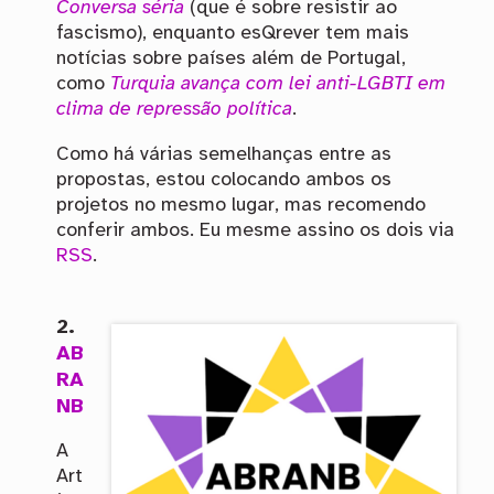
Conversa séria
(que é sobre resistir ao
fascismo), enquanto esQrever tem mais
notícias sobre países além de Portugal,
como
Turquia avança com lei anti-LGBTI em
clima de repressão política
.
Como há várias semelhanças entre as
propostas, estou colocando ambos os
projetos no mesmo lugar, mas recomendo
conferir ambos. Eu mesme assino os dois via
RSS
.
2.
AB
RA
NB
A
Art