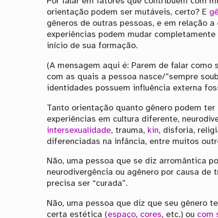
Por falar em fatores que contribuem com m
orientação podem ser mutáveis, certo? E
g
gêneros de outras pessoas, e em relação a 
experiências podem mudar completamente a 
início de sua formação.
(A mensagem aqui é: Parem de falar como 
com as quais a pessoa nasce/”sempre soub
identidades possuem influência externa fos
Tanto orientação quanto gênero podem ter
experiências em cultura diferente, neurodiv
intersexualidade
, trauma,
kin
, disforia, reli
diferenciadas na infância, entre muitos outr
Não, uma pessoa que se diz arromântica po
neurodivergência ou agênero por causa de 
precisa ser “curada”.
Não, uma pessoa que diz que seu gênero t
certa estética (
espaço
,
cores
, etc.) ou
com s