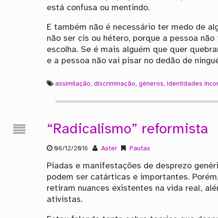
está confusa ou mentindo.
E também não é necessário ter medo de al
não ser cis ou hétero, porque a pessoa nã
escolha. Se é mais alguém que quer quebrar
e a pessoa não vai pisar no dedão de ningu
assimilação
,
discriminação
,
gêneros
,
identidades inc
“Radicalismo” reformista
06/12/2016
Aster
Pautas
Piadas e manifestações de desprezo genéri
podem ser catárticas e importantes. Porém,
retiram nuances existentes na vida real, al
ativistas.