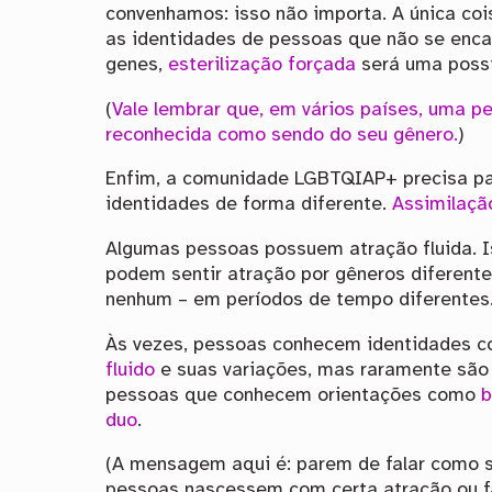
convenhamos: isso não importa. A única coi
as identidades de pessoas que não se encai
genes,
esterilização forçada
será uma possi
(
Vale lembrar que, em vários países, uma pe
reconhecida como sendo do seu gênero.
)
Enfim, a comunidade LGBTQIAP+ precisa pa
identidades de forma diferente.
Assimilaçã
Algumas pessoas possuem atração fluida. I
podem sentir atração por gêneros diferente
nenhum – em períodos de tempo diferentes
Às vezes, pessoas conhecem identidades 
fluido
e suas variações, mas raramente são
pessoas que conhecem orientações como
b
duo
.
(A mensagem aqui é: parem de falar como 
pessoas nascessem com certa atração ou fa