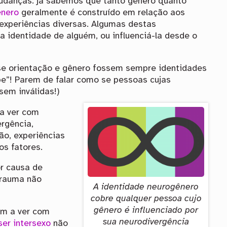
udanças: já sabemos que tanto gênero quanto
ênero
geralmente é construído em relação aos
experiências diversas. Algumas destas
identidade de alguém, ou influenciá-la desde o
se orientação e gênero fossem sempre identidades
e”! Parem de falar como se pessoas cujas
sem inválidas!)
 a ver com
ergência,
gião, experiências
os fatores.
r causa de
trauma não
A identidade neurogênero
cobre qualquer pessoa cujo
gênero é influenciado por
em a ver com
sua neurodivergência
er intersexo
não