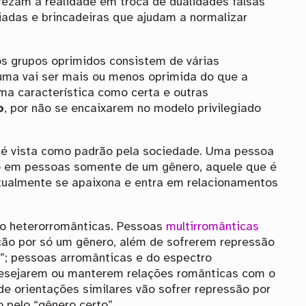
rezam a realidade em troca de dualidades falsas
iadas e brincadeiras que ajudam a normalizar
os grupos oprimidos consistem de várias
uma vai ser mais ou menos oprimida do que a
uma característica como certa e outras
o
, por não se encaixarem no modelo privilegiado
 é vista como padrão pela sociedade. Uma pessoa
co em pessoas somente de um gênero, aquele que é
tualmente se apaixona e entra em relacionamentos
ão heterorromânticas. Pessoas
multirromânticas
ação por só um gênero, além de sofrerem repressão
o”; pessoas arromânticas e do espectro
desejarem ou manterem relações românticas com o
 de orientações similares vão sofrer repressão por
 pelo “gênero certo”.