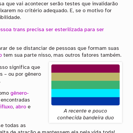
sa que vai acontecer serão testes que invalidarão
xarem no critério adequado. E, se o motivo for
bilidade.
ssoa trans precisa ser esterilizada para ser
rar de se distanciar de pessoas que formam suas
o
tem sua parte nisso, mas outros fatores também.
sso significa que
s – ou por gênero
.
como
gênero-
 encontradas
ifluxo
,
abro
e
A recente e pouco
conhecida bandeira duo
se todas as
lta de atração e mantessem ela pela vida toda!