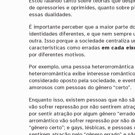
Estou falando tanto sobre teorias que desp
de opressories e oprimides, quanto sobre p
essas dualidades.
É importante perceber que a maior parte d
identidades diferentes, e que nem sempre 
outra. Isso porque a sociedade centraliza 
características como erradas
em cada eix
por diferentes motivos.
Por exemplo, uma pessoa heterorromântica
heterorromântica exibe interesse românti
considerado oposto pela sociedade, e even
amorosos com pessoas do gênero “certo”.
Enquanto isso, existem pessoas que não s
vão sofrer repressão por não sentirem atr
por sentir atração por algum gênero “errad
arromântico vão sofrer repressão por não 
“gênero certo”; e gays, lésbicas, e pessoas
sentirem atração pelo “gênero errado” e não