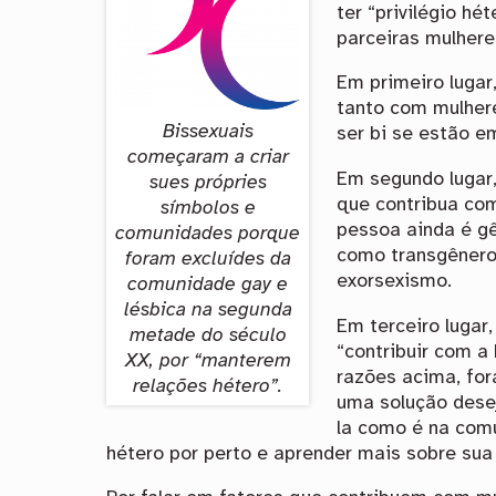
ter “privilégio h
parceiras mulher
Em primeiro lugar
tanto com mulher
Bissexuais
ser bi se estão e
começaram a criar
Em segundo lugar
sues própries
que contribua co
símbolos e
pessoa ainda é gê
comunidades porque
como transgênero 
foram excluídes da
exorsexismo.
comunidade gay e
lésbica na segunda
Em terceiro lugar,
metade do século
“contribuir com a
XX, por “manterem
razões acima, fo
relações hétero”.
uma solução desej
la como é na comu
hétero por perto e aprender mais sobre sua