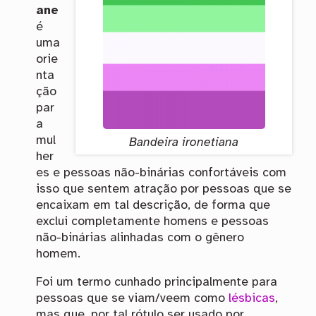
ane
é
uma
orie
nta
ção
par
a
mul
Bandeira ironetiana
her
es e pessoas não-binárias confortáveis com
isso que sentem atração por pessoas que se
encaixam em tal descrição, de forma que
exclui completamente homens e pessoas
não-binárias alinhadas com o gênero
homem.
Foi um termo cunhado principalmente para
pessoas que se viam/veem como
lésbicas
,
mas que, por tal rótulo ser usado por