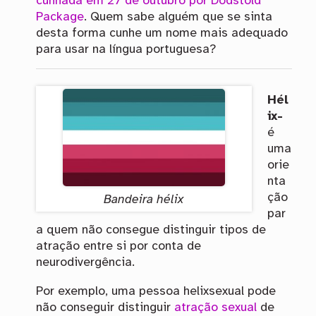
cunhada em 27 de outubro por Dödstöld
Package
. Quem sabe alguém que se sinta
desta forma cunhe um nome mais adequado
para usar na língua portuguesa?
Hél
ix-
é
uma
orie
nta
ção
Bandeira hélix
par
a quem não consegue distinguir tipos de
atração entre si por conta de
neurodivergência.
Por exemplo, uma pessoa helixsexual pode
não conseguir distinguir
atração sexual
de