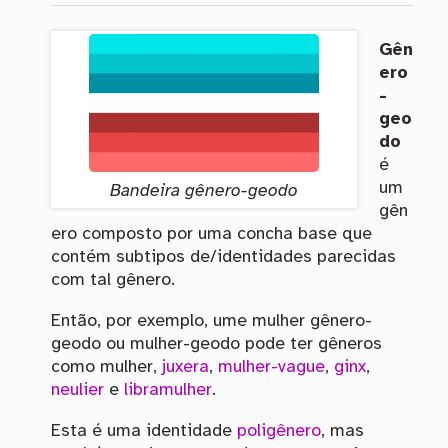
Gên
ero
-
geo
do
é
um
Bandeira gênero-geodo
gên
ero composto por uma concha base que
contém subtipos de/identidades parecidas
com tal gênero.
Então, por exemplo, ume mulher gênero-
geodo ou mulher-geodo pode ter gêneros
como mulher,
juxera
,
mulher-vague
,
ginx
,
neulier
e
libramulher
.
Esta é uma identidade
poligênero
, mas