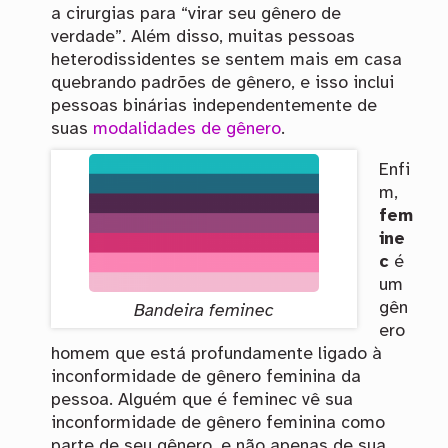
a cirurgias para “virar seu gênero de
verdade”. Além disso, muitas pessoas
heterodissidentes se sentem mais em casa
quebrando padrões de gênero, e isso inclui
pessoas binárias independentemente de
suas
modalidades de gênero
.
Enfi
m,
fem
ine
c
é
um
gên
Bandeira feminec
ero
homem que está profundamente ligado à
inconformidade de gênero feminina da
pessoa. Alguém que é feminec vê sua
inconformidade de gênero feminina como
parte de seu gênero, e não apenas de sua