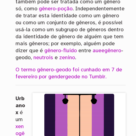
também pode ser tratada como um gênero
só, como
gênero-poção
. Independentemente
de tratar esta identidade como um gênero
ou como um conjunto de gêneros, é possível
usá-la como um subgrupo de gêneros dentro
da identidade de gênero de alguém que tem
mais gêneros; por exemplo, alguém pode
dizer que é
gênero-fluido
entre
aueegênero
-
geodo,
neutrois
e
zenino
.
O termo gênero-geodo foi cunhado em 7 de
fevereiro por gendergeode no Tumblr.
Urb
ano
x
é
um
xen
ogê