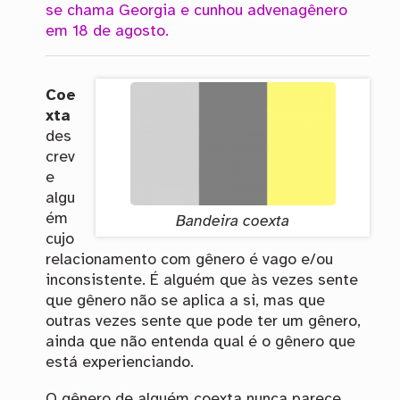
se chama Georgia e cunhou advenagênero
em 18 de agosto.
Coe
xta
des
crev
e
algu
ém
Bandeira coexta
cujo
relacionamento com gênero é vago e/ou
inconsistente. É alguém que às vezes sente
que gênero não se aplica a si, mas que
outras vezes sente que pode ter um gênero,
ainda que não entenda qual é o gênero que
está experienciando.
O gênero de alguém coexta nunca parece