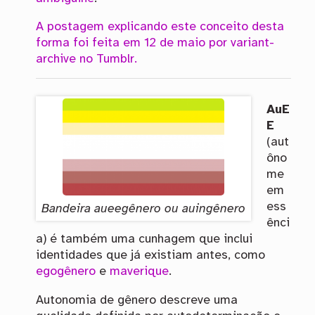
A postagem explicando este conceito desta
forma foi feita em 12 de maio por variant-
archive no Tumblr.
AuE
E
(aut
ôno
me
em
ess
Bandeira aueegênero ou auingênero
ênci
a) é também uma cunhagem que inclui
identidades que já existiam antes, como
egogênero
e
maverique
.
Autonomia de gênero descreve uma