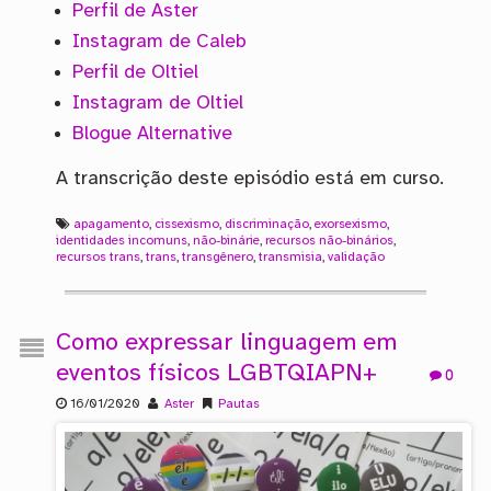
Perfil de Aster
Instagram de Caleb
Perfil de Oltiel
Instagram de Oltiel
Blogue Alternative
A transcrição deste episódio está em curso.
apagamento
,
cissexismo
,
discriminação
,
exorsexismo
,
identidades incomuns
,
não-binárie
,
recursos não-binários
,
recursos trans
,
trans
,
transgênero
,
transmisia
,
validação
Como expressar linguagem em
eventos físicos LGBTQIAPN+
0
16/01/2020
Aster
Pautas