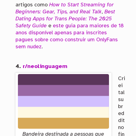
artigos como
How to Start Streaming for
Beginners: Gear, Tips, and Real Talk
,
Best
Dating Apps for Trans People: The 2025
Safety Guide
e
este guia para maiores de 18
anos disponível apenas para inscrites
pagues sobre como construir um OnlyFans
sem nudez
.
4.
r/neolinguagem
Cri
ei
tal
su
br
ed
dit
no
Bandeira destinada a pessoas que
fin