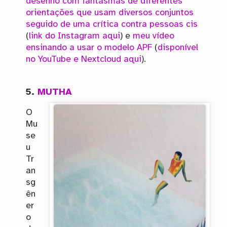
desenho com fantasmas de diferentes
orientações que usam diversos conjuntos
seguido de uma crítica contra pessoas cis
(
link do Instagram aqui
) e
meu vídeo
ensinando a usar o modelo APF
(
disponível
no YouTube e Nextcloud aqui
).
5.
MUTHA
O
Mu
se
u
Tr
an
sg
ên
er
o