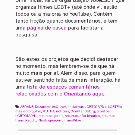
Uma iniciativa da organização VoteLGBT que
organiza filmes LGBT+ (até onde vi, estão
todos ou a maioria no YouTube). Contém
tanto ficção quanto documentários, e tem
uma
página de busca
para facilitar a
pesquisa.
São estes os projetos que decidi destacar
no momento, mas lembrem-se de que há
muito mais por aí. Além disso, para quem
estiver sentindo falta de mais interação, há
uma
lista de espaços comunitários
relacionados com o Orientando aqui
.
ABRANB
,
Dezanove
,
esQrever
,
iniciativas LGBTQIAPN+
,
LGBTFlix
,
mês do orgulho
,
MUTHA
,
notícias
,
OrientandoOrg
,
projetos
LGBTQIAPN+
,
recursos gerais
,
recursos não-binários
,
recursos
trans
,
Reddit
,
rNeolinguagem
,
TransVitae