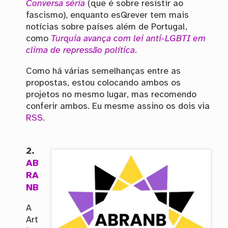
Conversa séria
(que é sobre resistir ao
fascismo), enquanto esQrever tem mais
notícias sobre países além de Portugal,
como
Turquia avança com lei anti-LGBTI em
clima de repressão política
.
Como há várias semelhanças entre as
propostas, estou colocando ambos os
projetos no mesmo lugar, mas recomendo
conferir ambos. Eu mesme assino os dois via
RSS
.
2.
AB
RA
NB
A
Art