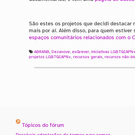
São estes os projetos que decidi destaca
mais por aí. Além disso, para quem estiver
espaços comunitários relacionados com o O
ABRANB
,
Dezanove
,
esQrever
,
iniciativas LGBTQIAPN
projetos LGBTQIAPN+
,
recursos gerais
,
recursos não-bi
Tópicos do fórum