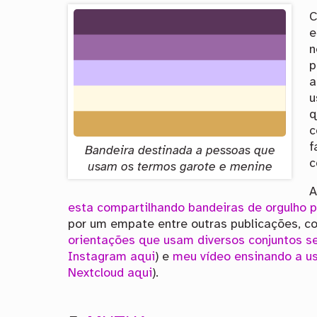
C
e
n
p
a
u
q
c
f
Bandeira destinada a pessoas que
c
usam os termos garote e menine
A
esta compartilhando bandeiras de orgulho 
por um empate entre outras publicações, 
orientações que usam diversos conjuntos se
Instagram aqui
) e
meu vídeo ensinando a u
Nextcloud aqui
).