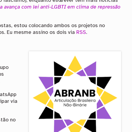
ao fascismo), enquanto esQrever tem mais notícias
ia avança com lei anti-LGBTI em clima de repressão
stas, estou colocando ambos os projetos no
s. Eu mesme assino os dois via
RSS
.
rupo
os
,
hatsApp
ipar via
stão no