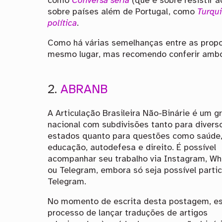
como
Conversa séria
(que é sobre resistir 
sobre países além de Portugal, como
Turqu
política
.
Como há várias semelhanças entre as propo
mesmo lugar, mas recomendo conferir ambo
2.
ABRANB
A Articulação Brasileira Não-Binárie é um g
nacional com subdivisões tanto para divers
estados quanto para questões como saúde
educação, autodefesa e direito. É possível
acompanhar seu trabalho via Instagram, W
ou Telegram, embora só seja possível partic
Telegram.
No momento de escrita desta postagem, e
processo de lançar traduções de artigos