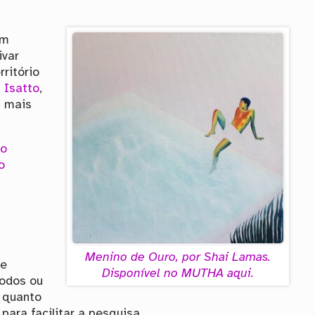
um
ivar
rritório
 Isatto
,
á mais
ro
o
Menino de Ouro, por Shai Lamas.
ue
Disponível no MUTHA aqui.
todos ou
o quanto
para facilitar a pesquisa.