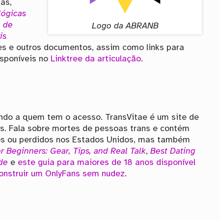
as,
lógicas
l de
Logo da ABRANB
is
tes e outros documentos, assim como links para
isponíveis no
Linktree da articulação
.
endo a quem tem o acesso. TransVitae é um site de
ns. Fala sobre mortes de pessoas trans e contém
dos ou perdidos nos Estados Unidos, mas também
r Beginners: Gear, Tips, and Real Talk
,
Best Dating
de
e
este guia para maiores de 18 anos disponível
onstruir um OnlyFans sem nudez
.