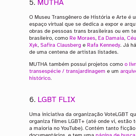
5.
MUTHA
O Museu Transgênero de História e Arte é 
espaço virtual que se dedica a expor e arqu
obras de pessoas trans brasileiras ou em te
brasileiro, como
Re Moraes
,
Ea Damaia
,
Céu
Xyk
,
Safira Clausberg
e
Rafa Kennedy
. Já h
de uma centena de artistas listades.
MUTHA também possui projetos como
o liv
transespécie / transjardinagem
e um
arquiv
histórico
.
6.
LGBT FLIX
Uma iniciativa da organização VoteLGBT q
organiza filmes LGBT+ (até onde vi, estão 
a maioria no YouTube). Contém tanto ficçã
documentários, e tem uma
página de busca