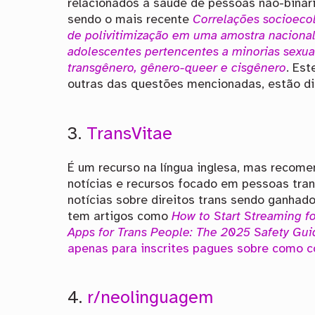
relacionados à saúde de pessoas não-binári
sendo o mais recente
Correlações socioeco
de polivitimização em uma amostra naciona
adolescentes pertencentes a minorias sexua
transgênero, gênero-queer e cisgênero
. Es
outras das questões mencionadas, estão d
3.
TransVitae
É um recurso na língua inglesa, mas recom
notícias e recursos focado em pessoas tra
notícias sobre direitos trans sendo ganha
tem artigos como
How to Start Streaming fo
Apps for Trans People: The 2025 Safety Gui
apenas para inscrites pagues sobre como c
4.
r/neolinguagem