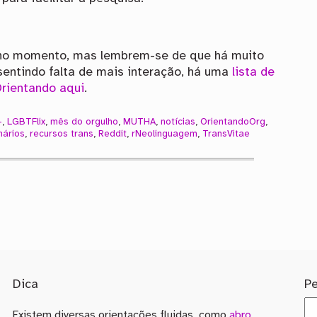
r no momento, mas lembrem-se de que há muito
 sentindo falta de mais interação, há uma
lista de
rientando aqui
.
+
,
LGBTFlix
,
mês do orgulho
,
MUTHA
,
notícias
,
OrientandoOrg
,
nários
,
recursos trans
,
Reddit
,
rNeolinguagem
,
TransVitae
Dica
P
Existem diversas orientações fluidas, como
abro
,