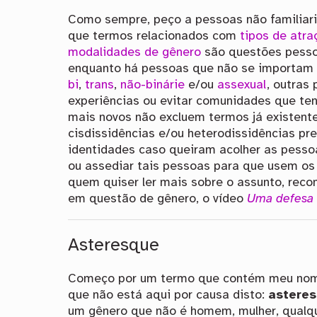
Como sempre, peço a pessoas não familiar
que termos relacionados com
tipos de atra
modalidades de gênero
são questões pesso
enquanto há pessoas que não se importa
bi
,
trans
,
não-binárie
e/ou
assexual
, outras
experiências ou evitar comunidades que ten
mais novos não excluem termos já existen
cisdissidências e/ou heterodissidências pre
identidades caso queiram acolher as pessoas
ou assediar tais pessoas para que usem os
quem quiser ler mais sobre o assunto, rec
em questão de gênero, o vídeo
Uma defesa à
Asteresque
Começo por um termo que contém meu no
que não está aqui por causa disto:
astere
um gênero que não é homem, mulher, qualq