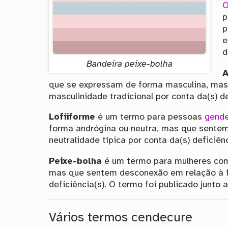
O
p
p
e
d
Bandeira peixe-bolha
A
que se expressam de forma masculina, ma
masculinidade tradicional por conta da(s) de
Lofiiforme
é um termo para pessoas
gend
forma andrógina ou neutra, mas que sentem
neutralidade típica por conta da(s) deficiên
Peixe-bolha
é um termo para mulheres com
mas que sentem desconexão em relação à fe
deficiência(s). O termo foi publicado junto a
Vários termos cendecure