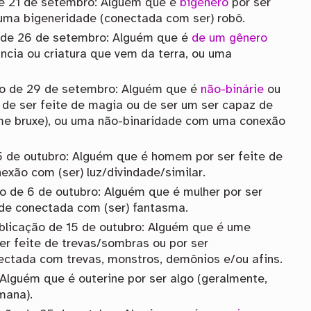
de 21 de setembro: Alguém que é
bigênero
por ser
u uma bigeneridade (conectada com ser) robô.
o de 26 de setembro: Alguém que é
de um gênero
ncia ou criatura que vem da terra, ou uma
ão de 29 de setembro: Alguém que é
não-binárie
ou
de ser feite de magia ou de ser um ser capaz de
me bruxe), ou uma não-binaridade com uma conexão
 5 de outubro: Alguém que é homem por ser feite de
exão com (ser) luz/divindade/similar.
ão de 6 de outubro: Alguém que é mulher por ser
ade conectada com (ser) fantasma.
ublicação de 15 de outubro: Alguém que é ume
r feite de trevas/sombras ou por ser
ctada com trevas, monstros, demônios e/ou afins.
 Alguém que é outerine por ser algo (geralmente,
mana).