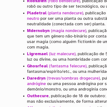
Robilbien
(robô bendecure)
, publicação 
robô ou outro tipo de ser tecnológico, o
Pladetral
(planta nendecure)
, publicaçã
neutro
por ser uma planta ou outra substâ
neutralidade (conectada com ser) planta.
Mdernobyn
(magia nondecure)
, publicaç
que tem um gênero não-binário por conta 
usar magia (como alguém fictionkin de u
com magia.
Ligremael
(luz malecure)
, publicação de
luz ou divine, ou uma hombridade com con
Ghosrfeal
(fantasma felecure)
, publicaç
fantasma/espírito/etc., ou uma mulherid
Daredryn
(trevas/sombras drogecure)
, p
andrógine
ou uma pessoa andrógina por se
demônio/monstro, ou uma androginia cone
Outhecure
, publicação de 18 de outubro:
mas não exclusivamente, de forma alteru