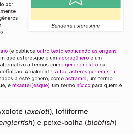
do por
almente
 gêneros
o
Bandeira asteresque
os
aio
(e publicou
outro texto explicando as origens
bém que asteresque é um
aporagênero
e um
o alternativo a termos como
gênero neutro
ou
definição. Atualmente,
a tag asteresque em seu
nados a este gênero, como
astramel
, um termo
ue, e
nixaster(esque)
, um termo
níxico
para quem é
Axolote (
axolotl
), lofiiforme
anglerfish
) e peixe-bolha (
blobfish
)