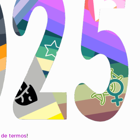
a de termos
!