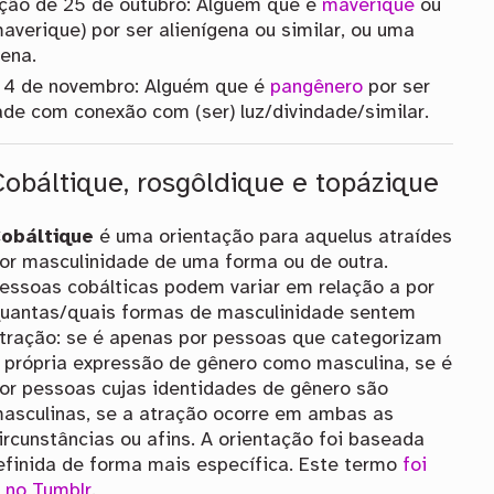
ação de 25 de outubro: Alguém que é
maverique
ou
verique) por ser alienígena ou similar, ou uma
ena.
e 4 de novembro: Alguém que é
pangênero
por ser
ade com conexão com (ser) luz/divindade/similar.
Cobáltique, rosgôldique e topázique
obáltique
é uma orientação para aquelus atraídes
or masculinidade de uma forma ou de outra.
essoas cobálticas podem variar em relação a por
uantas/quais formas de masculinidade sentem
tração: se é apenas por pessoas que categorizam
 própria expressão de gênero como masculina, se é
or pessoas cujas identidades de gênero são
asculinas, se a atração ocorre em ambas as
ircunstâncias ou afins. A orientação foi baseada
definida de forma mais específica. Este termo
foi
s no Tumblr
.