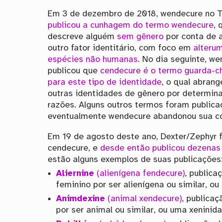
Em 3 de dezembro de 2018, wendecure no 
publicou a cunhagem do termo wendecure
, 
descreve alguém
sem gênero
por conta de 
outro fator identitário, com foco em
alteru
espécies não humanas
. No dia seguinte, w
publicou que
cendecure é o termo guarda-c
para este tipo de identidade
, o qual abrang
outras identidades de gênero por determin
razões. Alguns outros termos foram public
eventualmente wendecure abandonou sua c
Em 19 de agosto deste ano, Dexter/Zephyr f
cendecure, e
desde então publicou dezenas 
estão alguns exemplos de suas publicações
Aliernine
(alienígena fendecure)
, public
feminino por ser alienígena ou similar, o
Animdexine
(animal xendecure)
, publica
por ser animal ou similar, ou uma xeninid