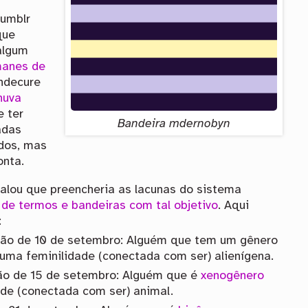
Tumblr
que
algum
manes de
endecure
huva
e ter
Bandeira mdernobyn
adas
ados, mas
onta.
alou que preencheria as lacunas do sistema
de termos e bandeiras com tal objetivo
. Aqui
:
ação de 10 de setembro: Alguém que tem um gênero
u uma feminilidade (conectada com ser) alienígena.
ção de 15 de setembro: Alguém que é
xenogênero
ade (conectada com ser) animal.