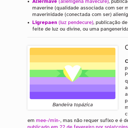
Aliermave
(alienígena mavecure)
, public
maverine (qualidade associada com ser ma
maverinidade (conectada com ser) alieníg
Ligrepaen
(luz pendecure)
, publicação d
feite de luz ou divine, ou uma pangenerid
C
p
P
q
a
a
p
Bandeira topázica
m
c
em
mee-/min-
, mas não requer sufixo e é 
publicado em 22 de fevereiro por splatcoin