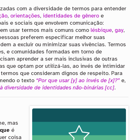
izadas com a diversidade de termos para entender
ção
,
orientações
,
identidades de gênero
e
ais e sociais que envolvem comunicação:
m em usar termos mais comuns como
lésbique
,
gay
,
 pessoas preferem especificar melhor suas
dem a excluir ou minimizar suas vivências. Termos
tes, e comunidades formadas em torno de
cisam aprender a ser mais inclusivas de outras
 que optam por utilizá-las, ao invés de intimidar
 termos que consideram dignos de respeito. Para
omendo o texto
“Por que usar [y] ao invés de [x]?”
e,
 diversidade de identidades não-binárias [cc]
.
me, mas
sque
é
uer coisa