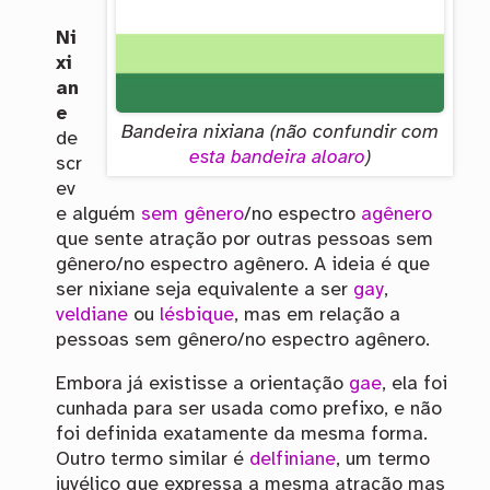
Ni
xi
an
e
Bandeira nixiana (não confundir com
de
esta bandeira aloaro
)
scr
ev
e alguém
sem gênero
/no espectro
agênero
que sente atração por outras pessoas sem
gênero/no espectro agênero. A ideia é que
ser nixiane seja equivalente a ser
gay
,
veldiane
ou
lésbique
, mas em relação a
pessoas sem gênero/no espectro agênero.
Embora já existisse a orientação
gae
, ela foi
cunhada para ser usada como prefixo, e não
foi definida exatamente da mesma forma.
Outro termo similar é
delfiniane
, um termo
juvélico que expressa a mesma atração mas