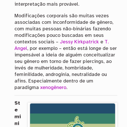
interpretação mais provável.
Modificações corporais são muitas vezes
associadas com inconformidade de gênero,
com muitas pessoas não-binárias fazendo
modificações pouco buscadas em seus
contextos sociais –
Jessy Kirkpatrick
e
T.
Angel
, por exemplo – então está longe de ser
impensável a ideia de alguém conceitualizar
seu gênero em torno de fazer piercings, ao
invés de mulheridade, hombridade,
feminilidade, androginia, neutralidade ou
afins. Especialmente dentro de um
paradigma
xenogênero
.
St
e
mi
ni