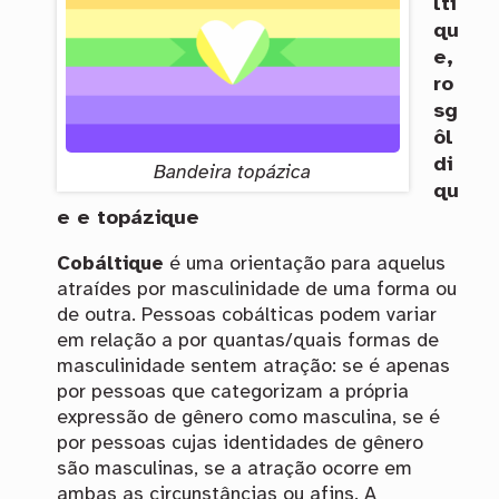
lti
qu
e,
ro
sg
ôl
di
Bandeira topázica
qu
e e topázique
Cobáltique
é uma orientação para aquelus
atraídes por masculinidade de uma forma ou
de outra. Pessoas cobálticas podem variar
em relação a por quantas/quais formas de
masculinidade sentem atração: se é apenas
por pessoas que categorizam a própria
expressão de gênero como masculina, se é
por pessoas cujas identidades de gênero
são masculinas, se a atração ocorre em
ambas as circunstâncias ou afins. A