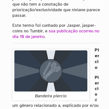
que não tem a conotação de
priorização/exclusividade que nixiane parece
passar.
Este termo foi cunhado por Jasper, jasper-
coins no Tumblr, e
sua publicação ocorreu no
dia 10 de janeiro
.
Pi
er
ci
o
Pi
er
ci
o
Bandeira piercio
é
um gênero relacionado a, explicado por e/ou