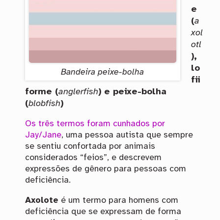
e
(
a
xol
otl
),
lo
Bandeira peixe-bolha
fii
forme (
anglerfish
) e peixe-bolha
(
blobfish
)
Os três termos foram cunhados por
Jay/Jane
, uma pessoa autista que sempre
se sentiu confortada por animais
considerados “feios”, e descrevem
expressões de gênero para pessoas com
deficiência.
Axolote
é um termo para homens com
deficiência que se expressam de forma