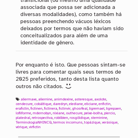
transicional (ou mesmo uma qualidade
associada que possa ser adicionada a
diversas modalidades), como também há
pessoas preenchendo vácuos léxicos
deixados por termos que não haviam sido
conceitualizados para além de uma
identidade de gênero.
Por enquanto é isto. Que pessoas sintam-se
livres para comentar quais seus termos de
2025 preferidos, tanto desta lista quanto
outros não citados.
aliermave
,
aliernine
,
animdexine
,
asteresque
,
axolote
,
cendecure
,
cobáltique
,
daredryn
,
elediane
,
eliciane
,
enfictin
,
erafictin
,
fictinen
,
fictinera
,
fictinvir
,
ghosrfeal
,
ligremael
,
ligrepaen
,
lofiiforme
,
mdernobyn
,
nixiane
,
outhecure
,
peixe-bolha
,
piercio
,
platedral
,
retrospectiva
,
robilbien
,
rosgôldique
,
steminine
,
TerminologiaNHINCQ
,
termos incomuns
,
topázique
,
verásique
,
vérique
,
virfictin