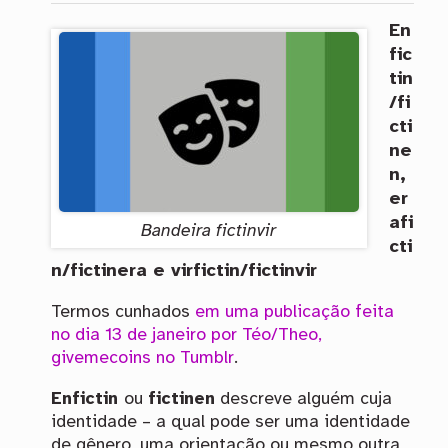
En
fic
tin
/fi
cti
ne
n,
er
afi
Bandeira fictinvir
cti
n/fictinera e virfictin/fictinvir
Termos cunhados
em uma publicação feita
no dia 13 de janeiro por Téo/Theo,
givemecoins no Tumblr
.
Enfictin
ou
fictinen
descreve alguém cuja
identidade – a qual pode ser uma identidade
de gênero, uma orientação ou mesmo outra