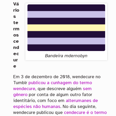
Vá
rio
s
te
rm
os
ce
nd
ec
Bandeira mdernobyn
ur
e
Em 3 de dezembro de 2018, wendecure no
Tumblr
publicou a cunhagem do termo
wendecure
, que descreve alguém
sem
gênero
por conta de algum outro fator
identitário, com foco em
alterumanes de
espécies não humanas
. No dia seguinte,
wendecure publicou que
cendecure é o termo