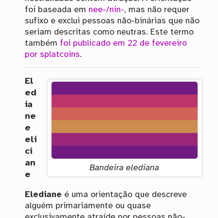
foi baseada em
nee-/nin-
, mas não requer
sufixo e exclui pessoas não-binárias que não
seriam descritas como neutras. Este termo
também
foi publicado em 22 de fevereiro
por splatcoins
.
El
ed
ia
ne
e
eli
ci
an
Bandeira elediana
e
Elediane
é uma orientação que descreve
alguém primariamente ou quase
exclusivamente atraíde por pessoas não-