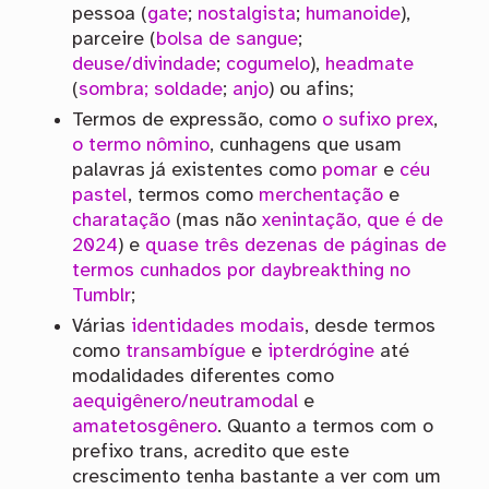
pessoa (
gate
;
nostalgista
;
humanoide
),
parceire (
bolsa de sangue
;
deuse/divindade
;
cogumelo
),
headmate
(
sombra; soldade
;
anjo
) ou afins;
Termos de expressão, como
o sufixo prex
,
o termo nômino
, cunhagens que usam
palavras já existentes como
pomar
e
céu
pastel
, termos como
merchentação
e
charatação
(mas não
xenintação, que é de
2024
) e
quase três dezenas de páginas de
termos cunhados por daybreakthing no
Tumblr
;
Várias
identidades modais
, desde termos
como
transambígue
e
ipterdrógine
até
modalidades diferentes como
aequigênero/neutramodal
e
amatetosgênero
. Quanto a termos com o
prefixo trans, acredito que este
crescimento tenha bastante a ver com um