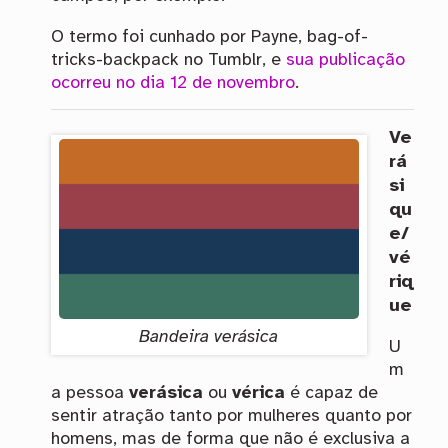
O termo foi cunhado por Payne, bag-of-
tricks-backpack no Tumblr, e
sua publicação
ocorreu no dia 12 de novembro
.
Ve
rá
si
qu
e/
vé
riq
ue
Bandeira verásica
U
m
a pessoa
verásica
ou
vérica
é capaz de
sentir atração tanto por mulheres quanto por
homens, mas de forma que não é exclusiva a