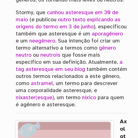
gêneros, os tornando mais leves ou neutros.
Stormy, que
cunhou asteresque em 30 de
maio
(e publicou
outro texto explicando as
origens do termo em 3 de junho
), especificou
também que asteresque é um
aporagênero
e um
neegênero
. Sua intenção foi criar um
termo alternativo a termos como
gênero
neutro
ou
neutrois
que fosse mais
específico em sua definição. Atualmente,
a
tag asteresque em seu blog
também contém
outros termos relacionados a este gênero,
como
astramel
, um termo para descrever
uma corporalidade asteresque, e
nixaster(esque)
, um termo
níxico
para quem
é agênero e asteresque.
Ax
ol
ot