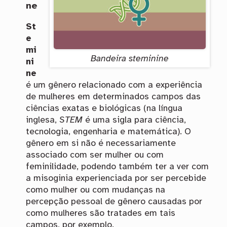
ne
St
e
mi
Bandeira steminine
ni
ne
é um gênero relacionado com a experiência
de mulheres em determinados campos das
ciências exatas e biológicas (na língua
inglesa,
STEM
é uma sigla para ciência,
tecnologia, engenharia e matemática). O
gênero em si não é necessariamente
associado com ser mulher ou com
feminilidade, podendo também ter a ver com
a misoginia experienciada por ser percebide
como mulher ou com mudanças na
percepção pessoal de gênero causadas por
como mulheres são tratades em tais
campos, por exemplo.