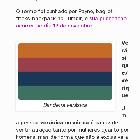
O termo foi cunhado por Payne, bag-of-
tricks-backpack no Tumblr, e
sua publicação
ocorreu no dia 12 de novembro
.
Ve
rá
si
qu
e/
vé
riq
ue
Bandeira verásica
U
m
a pessoa
verásica
ou
vérica
é capaz de
sentir atração tanto por mulheres quanto por
homens, mas de forma que não é exclusiva a