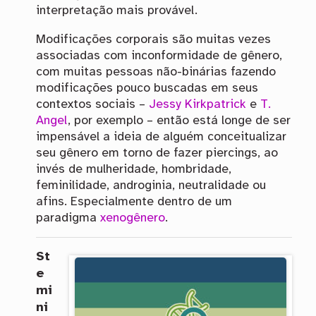
interpretação mais provável.
Modificações corporais são muitas vezes
associadas com inconformidade de gênero,
com muitas pessoas não-binárias fazendo
modificações pouco buscadas em seus
contextos sociais –
Jessy Kirkpatrick
e
T.
Angel
, por exemplo – então está longe de ser
impensável a ideia de alguém conceitualizar
seu gênero em torno de fazer piercings, ao
invés de mulheridade, hombridade,
feminilidade, androginia, neutralidade ou
afins. Especialmente dentro de um
paradigma
xenogênero
.
St
e
mi
ni