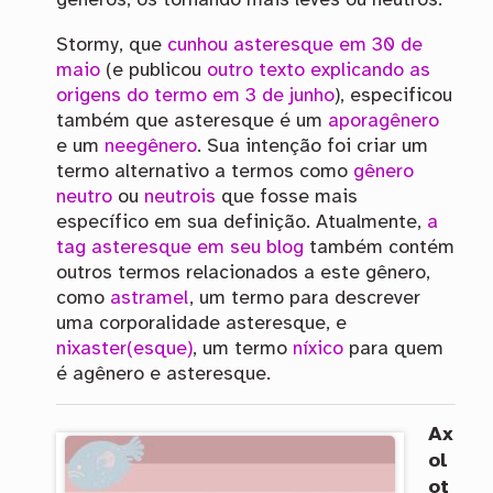
gêneros, os tornando mais leves ou neutros.
Stormy, que
cunhou asteresque em 30 de
maio
(e publicou
outro texto explicando as
origens do termo em 3 de junho
), especificou
também que asteresque é um
aporagênero
e um
neegênero
. Sua intenção foi criar um
termo alternativo a termos como
gênero
neutro
ou
neutrois
que fosse mais
específico em sua definição. Atualmente,
a
tag asteresque em seu blog
também contém
outros termos relacionados a este gênero,
como
astramel
, um termo para descrever
uma corporalidade asteresque, e
nixaster(esque)
, um termo
níxico
para quem
é agênero e asteresque.
Ax
ol
ot