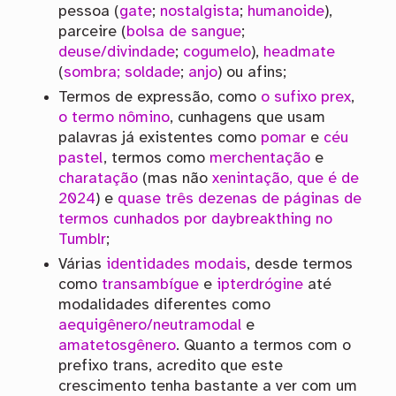
pessoa (
gate
;
nostalgista
;
humanoide
),
parceire (
bolsa de sangue
;
deuse/divindade
;
cogumelo
),
headmate
(
sombra; soldade
;
anjo
) ou afins;
Termos de expressão, como
o sufixo prex
,
o termo nômino
, cunhagens que usam
palavras já existentes como
pomar
e
céu
pastel
, termos como
merchentação
e
charatação
(mas não
xenintação, que é de
2024
) e
quase três dezenas de páginas de
termos cunhados por daybreakthing no
Tumblr
;
Várias
identidades modais
, desde termos
como
transambígue
e
ipterdrógine
até
modalidades diferentes como
aequigênero/neutramodal
e
amatetosgênero
. Quanto a termos com o
prefixo trans, acredito que este
crescimento tenha bastante a ver com um