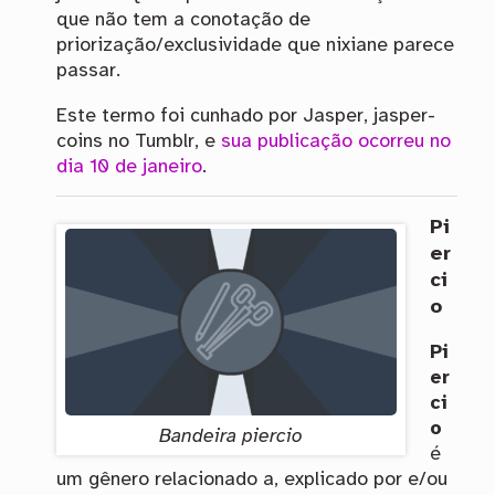
que não tem a conotação de
priorização/exclusividade que nixiane parece
passar.
Este termo foi cunhado por Jasper, jasper-
coins no Tumblr, e
sua publicação ocorreu no
dia 10 de janeiro
.
Pi
er
ci
o
Pi
er
ci
o
Bandeira piercio
é
um gênero relacionado a, explicado por e/ou