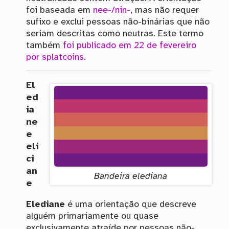
foi baseada em
nee-/nin-
, mas não requer
sufixo e exclui pessoas não-binárias que não
seriam descritas como neutras. Este termo
também
foi publicado em 22 de fevereiro
por splatcoins
.
El
ed
ia
ne
e
eli
ci
an
Bandeira elediana
e
Elediane
é uma orientação que descreve
alguém primariamente ou quase
exclusivamente atraíde por pessoas não-