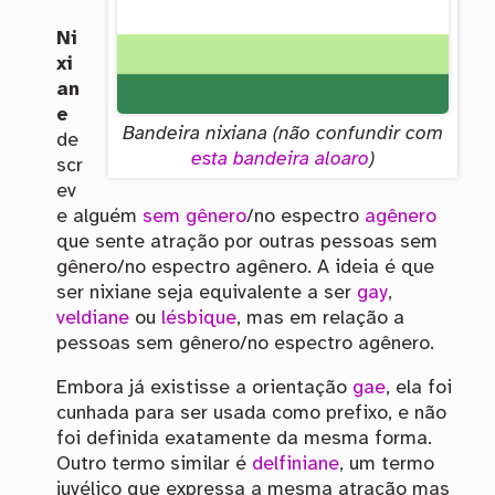
Ni
xi
an
e
Bandeira nixiana (não confundir com
de
esta bandeira aloaro
)
scr
ev
e alguém
sem gênero
/no espectro
agênero
que sente atração por outras pessoas sem
gênero/no espectro agênero. A ideia é que
ser nixiane seja equivalente a ser
gay
,
veldiane
ou
lésbique
, mas em relação a
pessoas sem gênero/no espectro agênero.
Embora já existisse a orientação
gae
, ela foi
cunhada para ser usada como prefixo, e não
foi definida exatamente da mesma forma.
Outro termo similar é
delfiniane
, um termo
juvélico que expressa a mesma atração mas