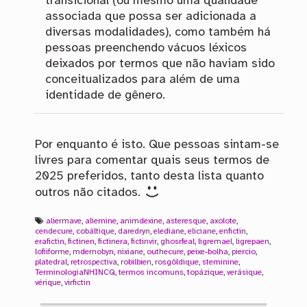
transicional (ou mesmo uma qualidade
associada que possa ser adicionada a
diversas modalidades), como também há
pessoas preenchendo vácuos léxicos
deixados por termos que não haviam sido
conceitualizados para além de uma
identidade de gênero.
Por enquanto é isto. Que pessoas sintam-se
livres para comentar quais seus termos de
2025 preferidos, tanto desta lista quanto
outros não citados.
aliermave
,
aliernine
,
animdexine
,
asteresque
,
axolote
,
cendecure
,
cobáltique
,
daredryn
,
elediane
,
eliciane
,
enfictin
,
erafictin
,
fictinen
,
fictinera
,
fictinvir
,
ghosrfeal
,
ligremael
,
ligrepaen
,
lofiiforme
,
mdernobyn
,
nixiane
,
outhecure
,
peixe-bolha
,
piercio
,
platedral
,
retrospectiva
,
robilbien
,
rosgôldique
,
steminine
,
TerminologiaNHINCQ
,
termos incomuns
,
topázique
,
verásique
,
vérique
,
virfictin