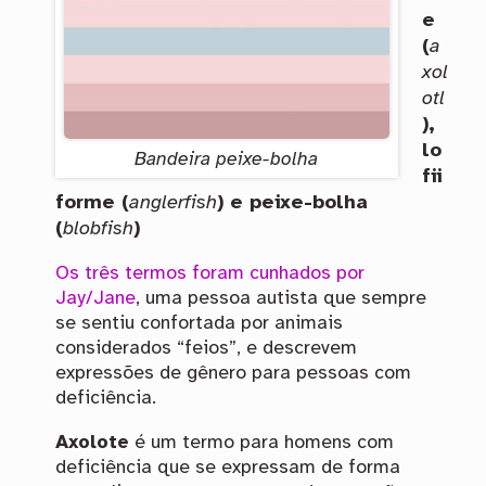
e
(
a
xol
otl
),
lo
Bandeira peixe-bolha
fii
forme (
anglerfish
) e peixe-bolha
(
blobfish
)
Os três termos foram cunhados por
Jay/Jane
, uma pessoa autista que sempre
se sentiu confortada por animais
considerados “feios”, e descrevem
expressões de gênero para pessoas com
deficiência.
Axolote
é um termo para homens com
deficiência que se expressam de forma