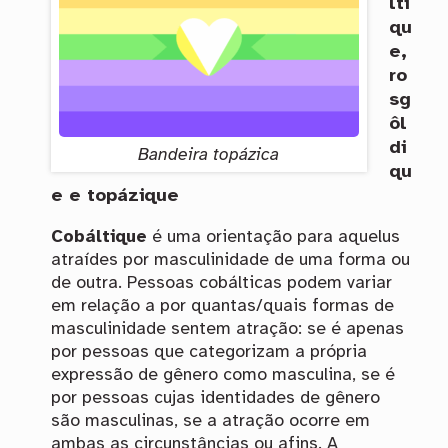
lti
qu
e,
ro
sg
ôl
di
Bandeira topázica
qu
e e topázique
Cobáltique
é uma orientação para aquelus
atraídes por masculinidade de uma forma ou
de outra. Pessoas cobálticas podem variar
em relação a por quantas/quais formas de
masculinidade sentem atração: se é apenas
por pessoas que categorizam a própria
expressão de gênero como masculina, se é
por pessoas cujas identidades de gênero
são masculinas, se a atração ocorre em
ambas as circunstâncias ou afins. A