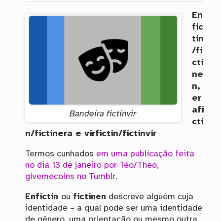
En
fic
tin
/fi
cti
ne
n,
er
afi
Bandeira fictinvir
cti
n/fictinera e virfictin/fictinvir
Termos cunhados
em uma publicação feita
no dia 13 de janeiro por Téo/Theo,
givemecoins no Tumblr
.
Enfictin
ou
fictinen
descreve alguém cuja
identidade – a qual pode ser uma identidade
de gênero, uma orientação ou mesmo outra