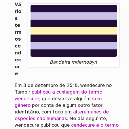
Vá
rio
s
te
rm
os
ce
nd
ec
Bandeira mdernobyn
ur
e
Em 3 de dezembro de 2018, wendecure no
Tumblr
publicou a cunhagem do termo
wendecure
, que descreve alguém
sem
gênero
por conta de algum outro fator
identitário, com foco em
alterumanes de
espécies não humanas
. No dia seguinte,
wendecure publicou que
cendecure é o termo