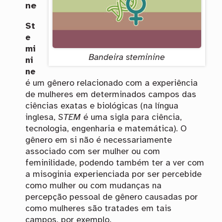
ne
St
e
mi
Bandeira steminine
ni
ne
é um gênero relacionado com a experiência
de mulheres em determinados campos das
ciências exatas e biológicas (na língua
inglesa,
STEM
é uma sigla para ciência,
tecnologia, engenharia e matemática). O
gênero em si não é necessariamente
associado com ser mulher ou com
feminilidade, podendo também ter a ver com
a misoginia experienciada por ser percebide
como mulher ou com mudanças na
percepção pessoal de gênero causadas por
como mulheres são tratades em tais
campos, por exemplo.