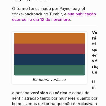
O termo foi cunhado por Payne, bag-of-
tricks-backpack no Tumblr, e
sua publicação
ocorreu no dia 12 de novembro
.
Ve
rá
si
qu
e/
vé
riq
ue
Bandeira verásica
U
m
a pessoa
verásica
ou
vérica
é capaz de
sentir atração tanto por mulheres quanto por
homens, mas de forma que não é exclusiva a