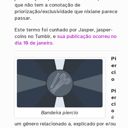
que não tem a conotação de
priorização/exclusividade que nixiane parece
passar.
Este termo foi cunhado por Jasper, jasper-
coins no Tumblr, e
sua publicação ocorreu no
dia 10 de janeiro
.
Pi
er
ci
o
Pi
er
ci
o
Bandeira piercio
é
um gênero relacionado a, explicado por e/ou