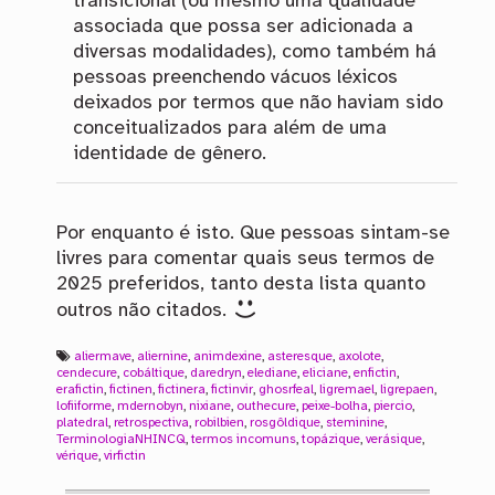
transicional (ou mesmo uma qualidade
associada que possa ser adicionada a
diversas modalidades), como também há
pessoas preenchendo vácuos léxicos
deixados por termos que não haviam sido
conceitualizados para além de uma
identidade de gênero.
Por enquanto é isto. Que pessoas sintam-se
livres para comentar quais seus termos de
2025 preferidos, tanto desta lista quanto
outros não citados.
aliermave
,
aliernine
,
animdexine
,
asteresque
,
axolote
,
cendecure
,
cobáltique
,
daredryn
,
elediane
,
eliciane
,
enfictin
,
erafictin
,
fictinen
,
fictinera
,
fictinvir
,
ghosrfeal
,
ligremael
,
ligrepaen
,
lofiiforme
,
mdernobyn
,
nixiane
,
outhecure
,
peixe-bolha
,
piercio
,
platedral
,
retrospectiva
,
robilbien
,
rosgôldique
,
steminine
,
TerminologiaNHINCQ
,
termos incomuns
,
topázique
,
verásique
,
vérique
,
virfictin