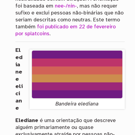
foi baseada em
nee-/nin-
, mas não requer
sufixo e exclui pessoas não-binárias que não
seriam descritas como neutras. Este termo
também
foi publicado em 22 de fevereiro
por splatcoins
.
El
ed
ia
ne
e
eli
ci
an
Bandeira elediana
e
Elediane
é uma orientação que descreve
alguém primariamente ou quase
exclusivamente atraíde por pessoas não-