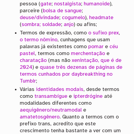
pessoa (
gate
;
nostalgista
;
humanoide
),
parceire (
bolsa de sangue
;
deuse/divindade
;
cogumelo
),
headmate
(
sombra; soldade
;
anjo
) ou afins;
Termos de expressão, como
o sufixo prex
,
o termo nômino
, cunhagens que usam
palavras já existentes como
pomar
e
céu
pastel
, termos como
merchentação
e
charatação
(mas não
xenintação, que é de
2024
) e
quase três dezenas de páginas de
termos cunhados por daybreakthing no
Tumblr
;
Várias
identidades modais
, desde termos
como
transambígue
e
ipterdrógine
até
modalidades diferentes como
aequigênero/neutramodal
e
amatetosgênero
. Quanto a termos com o
prefixo trans, acredito que este
crescimento tenha bastante a ver com um