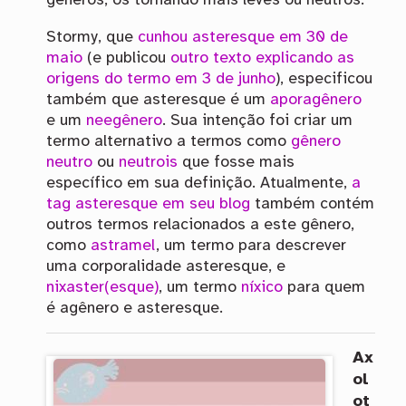
gêneros, os tornando mais leves ou neutros.
Stormy, que
cunhou asteresque em 30 de
maio
(e publicou
outro texto explicando as
origens do termo em 3 de junho
), especificou
também que asteresque é um
aporagênero
e um
neegênero
. Sua intenção foi criar um
termo alternativo a termos como
gênero
neutro
ou
neutrois
que fosse mais
específico em sua definição. Atualmente,
a
tag asteresque em seu blog
também contém
outros termos relacionados a este gênero,
como
astramel
, um termo para descrever
uma corporalidade asteresque, e
nixaster(esque)
, um termo
níxico
para quem
é agênero e asteresque.
Ax
ol
ot