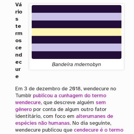
Vá
rio
s
te
rm
os
ce
nd
ec
Bandeira mdernobyn
ur
e
Em 3 de dezembro de 2018, wendecure no
Tumblr
publicou a cunhagem do termo
wendecure
, que descreve alguém
sem
gênero
por conta de algum outro fator
identitário, com foco em
alterumanes de
espécies não humanas
. No dia seguinte,
wendecure publicou que
cendecure é o termo