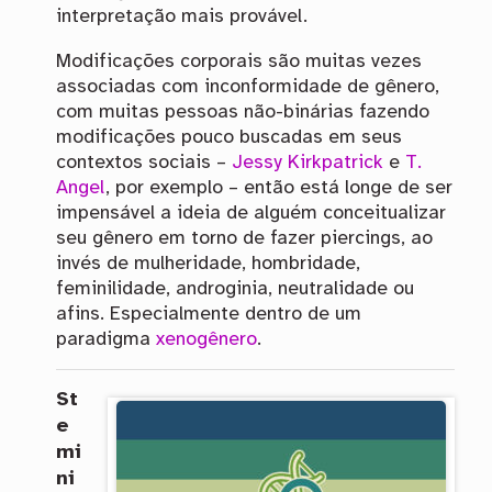
interpretação mais provável.
Modificações corporais são muitas vezes
associadas com inconformidade de gênero,
com muitas pessoas não-binárias fazendo
modificações pouco buscadas em seus
contextos sociais –
Jessy Kirkpatrick
e
T.
Angel
, por exemplo – então está longe de ser
impensável a ideia de alguém conceitualizar
seu gênero em torno de fazer piercings, ao
invés de mulheridade, hombridade,
feminilidade, androginia, neutralidade ou
afins. Especialmente dentro de um
paradigma
xenogênero
.
St
e
mi
ni