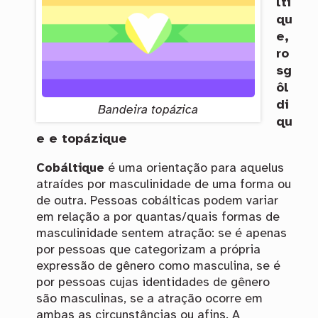
lti
qu
e,
ro
sg
ôl
di
Bandeira topázica
qu
e e topázique
Cobáltique
é uma orientação para aquelus
atraídes por masculinidade de uma forma ou
de outra. Pessoas cobálticas podem variar
em relação a por quantas/quais formas de
masculinidade sentem atração: se é apenas
por pessoas que categorizam a própria
expressão de gênero como masculina, se é
por pessoas cujas identidades de gênero
são masculinas, se a atração ocorre em
ambas as circunstâncias ou afins. A