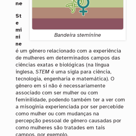
ne
St
e
mi
Bandeira steminine
ni
ne
é um gênero relacionado com a experiência
de mulheres em determinados campos das
ciências exatas e biológicas (na língua
inglesa,
STEM
é uma sigla para ciência,
tecnologia, engenharia e matemática). O
gênero em si não é necessariamente
associado com ser mulher ou com
feminilidade, podendo também ter a ver com
a misoginia experienciada por ser percebide
como mulher ou com mudanças na
percepção pessoal de gênero causadas por
como mulheres são tratades em tais
campos, por exemplo.