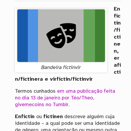
En
fic
tin
/fi
cti
ne
n,
er
afi
Bandeira fictinvir
cti
n/fictinera e virfictin/fictinvir
Termos cunhados
em uma publicação feita
no dia 13 de janeiro por Téo/Theo,
givemecoins no Tumblr
.
Enfictin
ou
fictinen
descreve alguém cuja
identidade – a qual pode ser uma identidade
de gênero, uma orientação ou mesmo outra