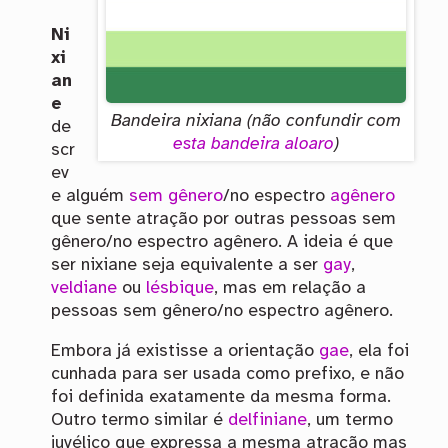
Ni
xi
an
e
Bandeira nixiana (não confundir com
de
esta bandeira aloaro
)
scr
ev
e alguém
sem gênero
/no espectro
agênero
que sente atração por outras pessoas sem
gênero/no espectro agênero. A ideia é que
ser nixiane seja equivalente a ser
gay
,
veldiane
ou
lésbique
, mas em relação a
pessoas sem gênero/no espectro agênero.
Embora já existisse a orientação
gae
, ela foi
cunhada para ser usada como prefixo, e não
foi definida exatamente da mesma forma.
Outro termo similar é
delfiniane
, um termo
juvélico que expressa a mesma atração mas