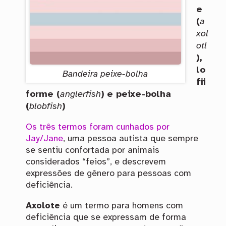
e
(
a
xol
otl
),
lo
Bandeira peixe-bolha
fii
forme (
anglerfish
) e peixe-bolha
(
blobfish
)
Os três termos foram cunhados por
Jay/Jane
, uma pessoa autista que sempre
se sentiu confortada por animais
considerados “feios”, e descrevem
expressões de gênero para pessoas com
deficiência.
Axolote
é um termo para homens com
deficiência que se expressam de forma