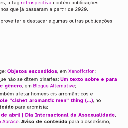
es, a tag
retrospectiva
contém publicações
nos que já passaram a partir de 2020.
aproveitar e destacar algumas outras publicações
nge:
Objetos escondidos
, em
Xenofiction
;
que não se dizem bináries:
Um texto sobre e para
de gênero
, em
Blogue Alternative
;
mbém afetar homens cis arromânticos e
ole “cishet aromantic men” thing (…)
, no
nteúdo
para aromisia;
 de abril | Dia Internacional da Assexualidade
,
o AbrAce
.
Aviso de conteúdo
para alossexismo,