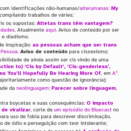
 com identificações não-humanas/
alterumanas
:
My
compilando trabalhos de váries;
ais ou supostas:
Atletas trans têm vantagem?
idades
. Atualmente
aqui
. Aviso de conteúdo por ser
 e diadismo.
 de inspiração:
as pessoas acham que ser trans
 Pessoa
.
Aviso de conteúdo
para cissexismo;
sibilidade de ainda assim ser cis vindo de uma
ction to) ‘Cis by Default’, ‘Cis-genderless’,
ms You’ll Hopefully Be Hearing More Of
, em
A³
.
joritariamente como questão de ignorância);
dade da
neolinguagem
:
Parecer sobre linguagem
,
ontra boycetas e suas consequências:
O impacto
de viralizar
, corte de
um episódio do Bluecast
no
ara uso de fobia para descrever discriminação,
so de ódio e perseguição com teor intolerante;