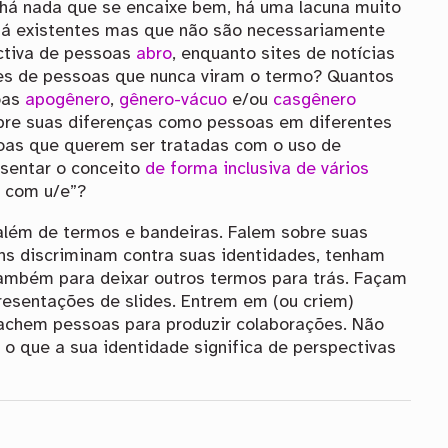
há nada que se encaixe bem, há uma lacuna muito
 já existentes mas que não são necessariamente
ctiva de pessoas
abro
, enquanto sites de notícias
es de pessoas que nunca viram o termo? Quantos
oas
apogênero
,
gênero-vácuo
e/ou
casgênero
bre suas diferenças como pessoas em diferentes
oas que querem ser tratadas com o uso de
sentar o conceito
de forma inclusiva de vários
a com u/e”?
além de termos e bandeiras. Falem sobre suas
s discriminam contra suas identidades, tenham
ambém para deixar outros termos para trás. Façam
presentações de slides. Entrem em (ou criem)
chem pessoas para produzir colaborações. Não
 o que a sua identidade significa de perspectivas