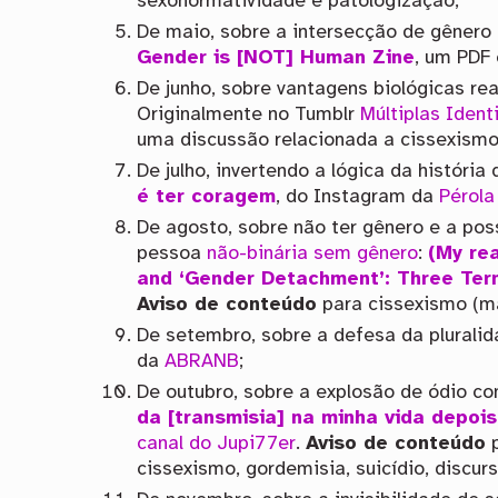
sexonormatividade e patologização;
De maio, sobre a intersecção de gênero
Gender is [NOT] Human Zine
, um PDF 
De junho, sobre vantagens biológicas re
Originalmente no Tumblr
Múltiplas Ident
uma discussão relacionada a cissexismo
De julho, invertendo a lógica da história
é ter coragem
, do Instagram da
Pérola
De agosto, sobre não ter gênero e a pos
pessoa
não-binária
sem gênero
:
(My rea
and ‘Gender Detachment’: Three Ter
Aviso de conteúdo
para cissexismo (ma
De setembro, sobre a defesa da plurali
da
ABRANB
;
De outubro, sobre a explosão de ódio c
da [transmisia] na minha vida depois 
canal do Jupi77er
.
Aviso de conteúdo
p
cissexismo, gordemisia, suicídio, discur