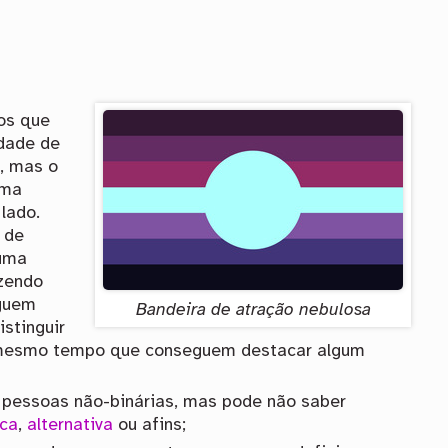
os que
dade de
s, mas o
uma
 lado.
 de
 uma
izendo
eguem
Bandeira de atração nebulosa
stinguir
o mesmo tempo que conseguem destacar algum
 pessoas não-binárias, mas pode não saber
ica
,
alternativa
ou afins;