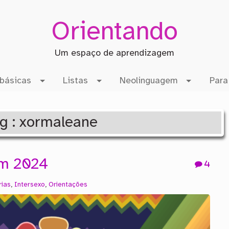
Orientando
Um espaço de aprendizagem
básicas
Listas
Neolinguagem
Para
ag : xormaleane
em 2024
4
rias
,
Intersexo
,
Orientações