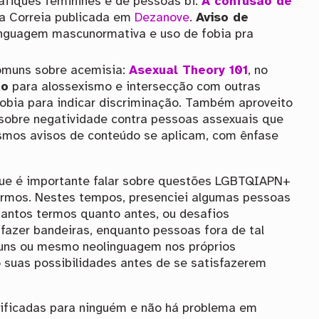
sáfiques feminines e de pessoas bi:
A confusão de
ra Correia publicada em
Dezanove
.
Aviso de
linguagem mascunormativa e uso de fobia pra
omuns sobre acemisia:
Asexual Theory 101
, no
do
para alossexismo e intersecção com outras
fobia para indicar discriminação. Também aproveito
 sobre negatividade contra pessoas assexuais que
smos avisos de conteúdo se aplicam, com ênfase
que é importante falar sobre questões LGBTQIAPN+
rmos. Nestes tempos, presenciei algumas pessoas
antos termos quanto antes, ou desafios
fazer bandeiras, enquanto pessoas fora de tal
uns ou mesmo neolinguagem nos próprios
 suas possibilidades antes de se satisfazerem
tificadas para ninguém e não há problema em