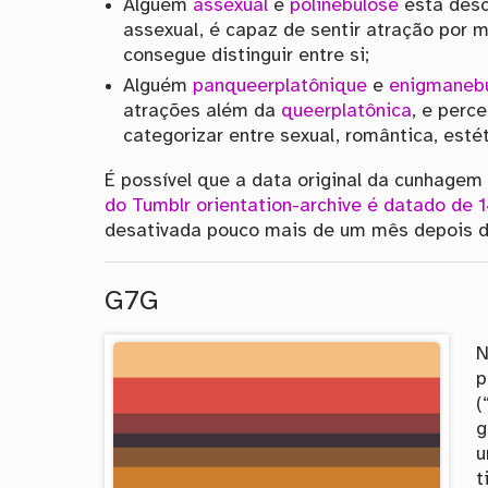
Alguém
assexual
e
polinebulose
está desc
assexual, é capaz de sentir atração por m
consegue distinguir entre si;
Alguém
panqueerplatônique
e
enigmaneb
atrações além da
queerplatônica
, e perc
categorizar entre sexual, romântica, estét
É possível que a data original da cunhagem
do Tumblr orientation-archive é datado de 
desativada pouco mais de um mês depois d
G7G
p
(
g
u
t