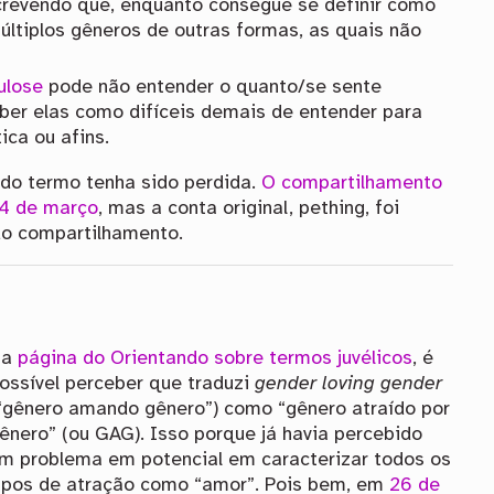
revendo que, enquanto consegue se definir como
últiplos gêneros de outras formas, as quais não
ulose
pode não entender o quanto/se sente
eber elas como difíceis demais de entender para
ica ou afins.
 do termo tenha sido perdida.
O compartilhamento
14 de março
, mas a conta original, pething, foi
o compartilhamento.
Na
página do Orientando sobre termos juvélicos
, é
ossível perceber que traduzi
gender loving gender
“gênero amando gênero”) como “gênero atraído por
ênero” (ou
GAG
). Isso porque já havia percebido
m problema em potencial em caracterizar todos os
ipos de atração como “amor”. Pois bem, em
26 de