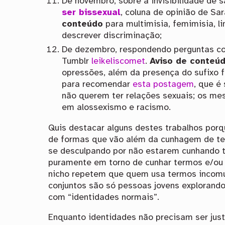
De novembro, sobre a invisibilidade de 
ser bissexual
, coluna de opinião de Sa
conteúdo
para
multimisia, femimisia, 
descrever discriminação;
De dezembro, respondendo perguntas c
Tumblr
leikeliscomet
.
Aviso de conteú
opressões, além da presença do sufixo 
para recomendar
esta postagem
, que é
não querem ter relações sexuais; os me
em alossexismo e racismo.
Quis destacar alguns destes trabalhos por
de formas que vão além da cunhagem de te
se desculpando por não estarem cunhando t
puramente em torno de cunhar termos e/ou 
nicho repetem que quem usa termos incom
conjuntos são só pessoas jovens explorando
com “identidades normais”.
Enquanto identidades não precisam ser jus