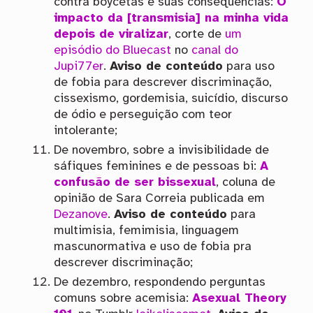
contra boycetas e suas consequências:
O
impacto da [transmisia] na minha vida
depois de viralizar
, corte de
um
episódio do Bluecast
no
canal do
Jupi77er
.
Aviso de conteúdo
para uso
de fobia para descrever discriminação,
cissexismo, gordemisia, suicídio, discurso
de ódio e perseguição com teor
intolerante;
De novembro, sobre a invisibilidade de
sáfiques feminines e de pessoas bi:
A
confusão de ser bissexual
, coluna de
opinião de Sara Correia publicada em
Dezanove
.
Aviso de conteúdo
para
multimisia, femimisia, linguagem
mascunormativa e uso de fobia pra
descrever discriminação;
De dezembro, respondendo perguntas
comuns sobre acemisia:
Asexual Theory