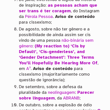
de inspiração:
as pessoas acham que
ser trans é ter coragem
, do Instagram
da
Pérola Pessoa
.
Aviso de conteúdo
para cissexismo;
De agosto, sobre não ter gênero e a
possibilidade de ainda assim ser cis
vindo de uma pessoa
não-binária
sem
gênero
:
(My reaction to) ‘Cis by
Default’, ‘Cis-genderless’, and
‘Gender Detachment’: Three Terms
You’ll Hopefully Be Hearing More Of
,
em
A³
.
Aviso de conteúdo
para
cissexismo (majoritariamente como
questão de ignorância);
De setembro, sobre a defesa da
pluralidade da
neolinguagem
:
Parecer
sobre linguagem
, da
ABRANB
;
De outubro, sobre a explosão de ódio