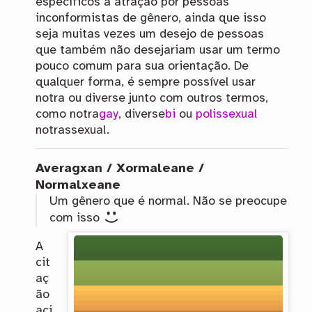
específicos a atração por pessoas
inconformistas de gênero, ainda que isso
seja muitas vezes um desejo de pessoas
que também não desejariam usar um termo
pouco comum para sua orientação. De
qualquer forma, é sempre possível usar
notra ou diverse junto com outros termos,
como notra
gay
, diverse
bi
ou
polissexual
notrassexual.
Averagxan / Xormaleane /
Normalxeane
Um gênero que é normal. Não se preocupe
com isso
A
cit
aç
ão
aci