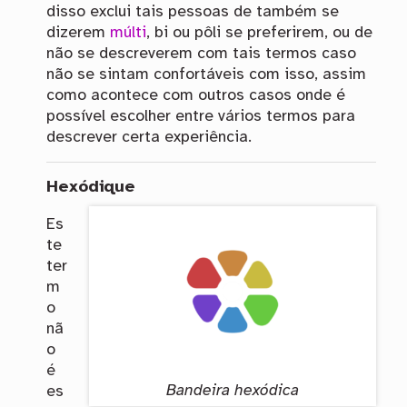
disso exclui tais pessoas de também se
dizerem
múlti
, bi ou pôli se preferirem, ou de
não se descreverem com tais termos caso
não se sintam confortáveis com isso, assim
como acontece com outros casos onde é
possível escolher entre vários termos para
descrever certa experiência.
Hexódique
Es
te
ter
m
o
nã
o
é
Bandeira hexódica
es