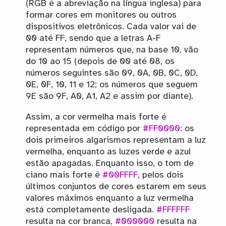
(RGB é a abreviação na língua inglesa) para
formar cores em monitores ou outros
dispositivos eletrônicos. Cada valor vai de
00 até FF, sendo que a letras A-F
representam números que, na base 10, vão
do 10 ao 15 (depois de 00 até 08, os
números seguintes são 09, 0A, 0B, 0C, 0D,
0E, 0F, 10, 11 e 12; os números que seguem
9E são 9F, A0, A1, A2 e assim por diante).
Assim, a cor vermelha mais forte é
representada em código por
#FF0000
: os
dois primeiros algarismos representam a luz
vermelha, enquanto as luzes verde e azul
estão apagadas. Enquanto isso, o tom de
ciano mais forte é
#00FFFF
, pelos dois
últimos conjuntos de cores estarem em seus
valores máximos enquanto a luz vermelha
está completamente desligada.
#FFFFFF
resulta na cor branca,
#000000
resulta na