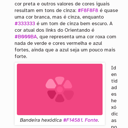
cor preta e outros valores de cores iguais
resultam em tons de cinza:
#F8F8F8
é quase
uma cor branca, mas é cinza, enquanto
#333333
é um tom de cinza bem escuro. A
cor atual dos links do Orientando é
#B000BA
, que representa uma cor roxa com
nada de verde e cores vermelha e azul
fortes, ainda que a azul seja um pouco mais
forte.
Id
en
tid
ad
es
he
xó
dic
Bandeira hexódica
#F14581
.
Fonte
.
as
po