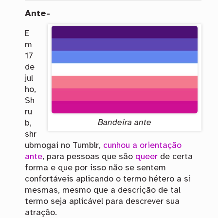
Ante-
E
m
17
de
jul
ho,
Sh
ru
Bandeira ante
b,
shr
ubmogai no Tumblr,
cunhou a orientação
ante
, para pessoas que são
queer
de certa
forma e que por isso não se sentem
confortáveis aplicando o termo hétero a si
mesmas, mesmo que a descrição de tal
termo seja aplicável para descrever sua
atração.