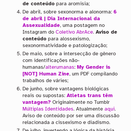
de conteúdo
para aromisia;
De abril, sobre sexonorma e alonorma:
6
de abril | Dia Internacional da
Assexualidade
, uma postagem no
Instagram do
Coletivo AbrAce
.
Aviso de
conteúdo
para alossexismo,
sexonormatividade e patologização;
De maio, sobre a intersecção de gênero
com identificações não-
humanas/
alterumanas
:
My Gender is
[NOT] Human Zine
, um PDF compilando
trabalhos de váries;
De junho, sobre vantagens biológicas
reais ou supostas:
Atletas trans têm
vantagem?
Originalmente no Tumblr
Múltiplas Identidades
. Atualmente
aqui
.
Aviso de conteúdo por ser uma discussão
relacionada a cissexismo e diadismo.
De julho, invertendo a lógica da história