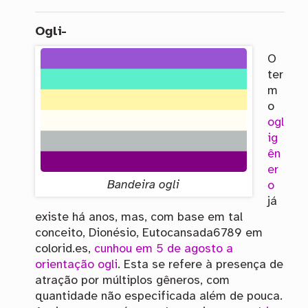
Ogli-
O
ter
m
o
ogl
ig
ên
er
Bandeira ogli
o
já
existe há anos, mas, com base em tal
conceito, Dionésio, Eutocansada6789 em
colorid.es,
cunhou em 5 de agosto a
orientação ogli
. Esta se refere à presença de
atração por múltiplos gêneros, com
quantidade não especificada além de pouca.