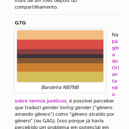
mais de um mês depois do
compartilhamento.
G7G
Na
pá
gin
a
do
Ori
en
ta
Bandeira
NB7NB
nd
o
sobre termos juvélicos
, é possível perceber
que traduzi
gender loving gender
(“gênero
amando gênero”) como “gênero atraído por
gênero” (ou
GAG
). Isso porque já havia
percebido um problema em potencial em