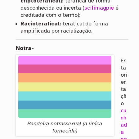
criptoteratical
)
:
teratical de forma
desconhecida ou incerta (
scifimagpie
é
creditada com o termo);
Racioteratical:
teratical de forma
amplificada por racialização.
Notra-
Es
ta
ori
en
ta
çã
o
cu
nh
Bandeira notrassexual (a única
ad
fornecida)
a