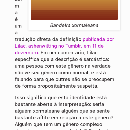
m
a
é
Bandeira xormaleana
um
a
tradução direta da definição
publicada por
Lilac, ashenwilting no Tumblr, em 11 de
dezembro
. Em um comentário, Lilac
especifica que a descrição é sarcástica:
uma pessoa com este gênero na verdade
não vê seu gênero como normal, e está
falando para que outres não se preocupem
de forma propositalmente suspeita.
Isso significa que esta identidade está
bastante aberta à interpretação: seria
alguém xormaleane alguém que se sente
bastante aflite em relação a este gênero?
Alguém que tem um gênero complexo