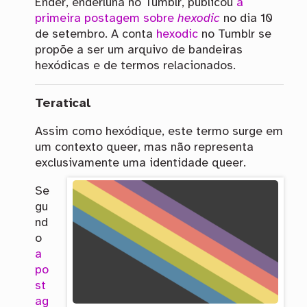
Ender, enderluna no Tumblr, publicou
a
primeira postagem sobre
hexodic
no dia 10
de setembro. A conta
hexodic
no Tumblr se
propõe a ser um arquivo de bandeiras
hexódicas e de termos relacionados.
Teratical
Assim como hexódique, este termo surge em
um contexto queer, mas não representa
exclusivamente uma identidade queer.
Se
gu
nd
o
a
po
st
ag