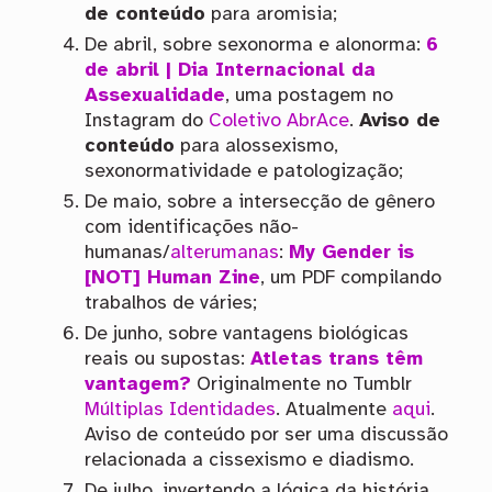
de conteúdo
para aromisia;
De abril, sobre sexonorma e alonorma:
6
de abril | Dia Internacional da
Assexualidade
, uma postagem no
Instagram do
Coletivo AbrAce
.
Aviso de
conteúdo
para alossexismo,
sexonormatividade e patologização;
De maio, sobre a intersecção de gênero
com identificações não-
humanas/
alterumanas
:
My Gender is
[NOT] Human Zine
, um PDF compilando
trabalhos de váries;
De junho, sobre vantagens biológicas
reais ou supostas:
Atletas trans têm
vantagem?
Originalmente no Tumblr
Múltiplas Identidades
. Atualmente
aqui
.
Aviso de conteúdo por ser uma discussão
relacionada a cissexismo e diadismo.
De julho, invertendo a lógica da história