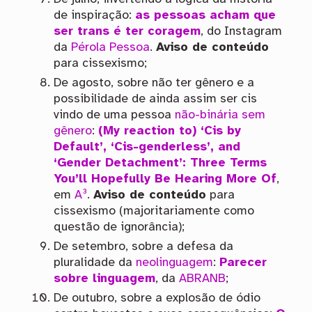
de inspiração:
as pessoas acham que
ser trans é ter coragem
, do Instagram
da
Pérola Pessoa
.
Aviso de conteúdo
para cissexismo;
De agosto, sobre não ter gênero e a
possibilidade de ainda assim ser cis
vindo de uma pessoa
não-binária
sem
gênero
:
(My reaction to) ‘Cis by
Default’, ‘Cis-genderless’, and
‘Gender Detachment’: Three Terms
You’ll Hopefully Be Hearing More Of
,
em
A³
.
Aviso de conteúdo
para
cissexismo (majoritariamente como
questão de ignorância);
De setembro, sobre a defesa da
pluralidade da
neolinguagem
:
Parecer
sobre linguagem
, da
ABRANB
;
De outubro, sobre a explosão de ódio