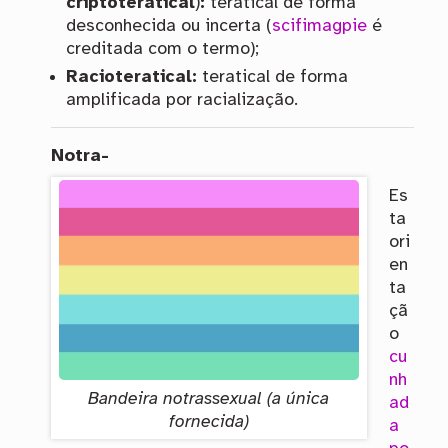
criptoteratical
)
:
teratical de forma
desconhecida ou incerta (
scifimagpie
é
creditada com o termo);
Racioteratical:
teratical de forma
amplificada por racialização.
Notra-
Es
ta
ori
en
ta
çã
o
cu
nh
Bandeira notrassexual (a única
ad
fornecida)
a