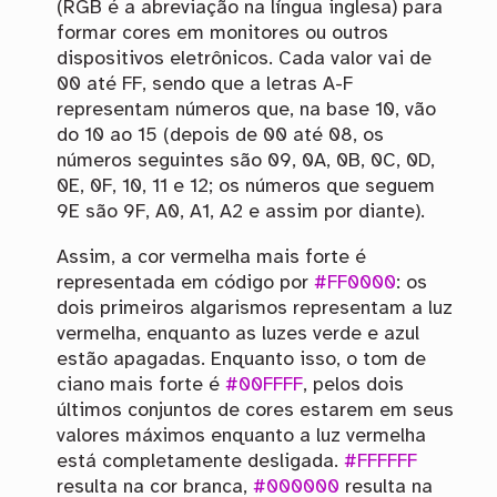
(RGB é a abreviação na língua inglesa) para
formar cores em monitores ou outros
dispositivos eletrônicos. Cada valor vai de
00 até FF, sendo que a letras A-F
representam números que, na base 10, vão
do 10 ao 15 (depois de 00 até 08, os
números seguintes são 09, 0A, 0B, 0C, 0D,
0E, 0F, 10, 11 e 12; os números que seguem
9E são 9F, A0, A1, A2 e assim por diante).
Assim, a cor vermelha mais forte é
representada em código por
#FF0000
: os
dois primeiros algarismos representam a luz
vermelha, enquanto as luzes verde e azul
estão apagadas. Enquanto isso, o tom de
ciano mais forte é
#00FFFF
, pelos dois
últimos conjuntos de cores estarem em seus
valores máximos enquanto a luz vermelha
está completamente desligada.
#FFFFFF
resulta na cor branca,
#000000
resulta na