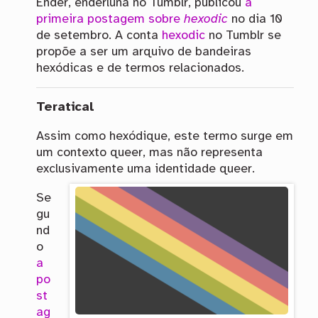
Ender, enderluna no Tumblr, publicou
a
primeira postagem sobre
hexodic
no dia 10
de setembro. A conta
hexodic
no Tumblr se
propõe a ser um arquivo de bandeiras
hexódicas e de termos relacionados.
Teratical
Assim como hexódique, este termo surge em
um contexto queer, mas não representa
exclusivamente uma identidade queer.
Se
gu
nd
o
a
po
st
ag