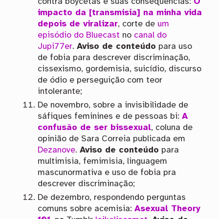
contra boycetas e suas consequências:
O
impacto da [transmisia] na minha vida
depois de viralizar
, corte de
um
episódio do Bluecast
no
canal do
Jupi77er
.
Aviso de conteúdo
para uso
de fobia para descrever discriminação,
cissexismo, gordemisia, suicídio, discurso
de ódio e perseguição com teor
intolerante;
De novembro, sobre a invisibilidade de
sáfiques feminines e de pessoas bi:
A
confusão de ser bissexual
, coluna de
opinião de Sara Correia publicada em
Dezanove
.
Aviso de conteúdo
para
multimisia, femimisia, linguagem
mascunormativa e uso de fobia pra
descrever discriminação;
De dezembro, respondendo perguntas
comuns sobre acemisia:
Asexual Theory