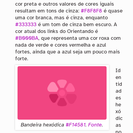
cor preta e outros valores de cores iguais
resultam em tons de cinza:
#F8F8F8
é quase
uma cor branca, mas é cinza, enquanto
#333333
é um tom de cinza bem escuro. A
cor atual dos links do Orientando é
#B000BA
, que representa uma cor roxa com
nada de verde e cores vermelha e azul
fortes, ainda que a azul seja um pouco mais
forte.
Id
en
tid
ad
es
he
xó
dic
Bandeira hexódica
#F14581
.
Fonte
.
as
po