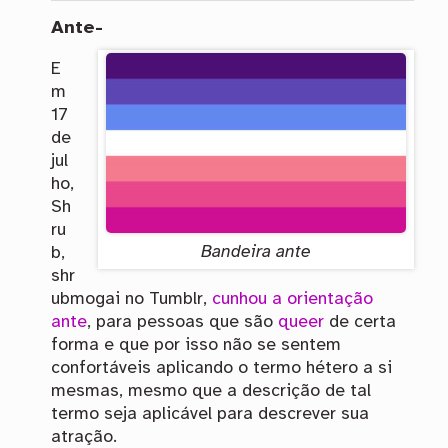
Ante-
E
m
17
de
jul
ho,
Sh
ru
Bandeira ante
b,
shr
ubmogai no Tumblr,
cunhou a orientação
ante
, para pessoas que são
queer
de certa
forma e que por isso não se sentem
confortáveis aplicando o termo hétero a si
mesmas, mesmo que a descrição de tal
termo seja aplicável para descrever sua
atração.