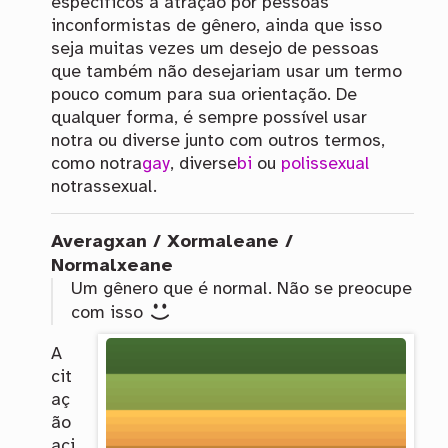
específicos a atração por pessoas
inconformistas de gênero, ainda que isso
seja muitas vezes um desejo de pessoas
que também não desejariam usar um termo
pouco comum para sua orientação. De
qualquer forma, é sempre possível usar
notra ou diverse junto com outros termos,
como notra
gay
, diverse
bi
ou
polissexual
notrassexual.
Averagxan / Xormaleane /
Normalxeane
Um gênero que é normal. Não se preocupe
com isso
A
cit
aç
ão
aci