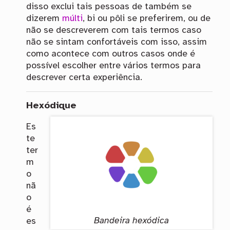
disso exclui tais pessoas de também se
dizerem
múlti
, bi ou pôli se preferirem, ou de
não se descreverem com tais termos caso
não se sintam confortáveis com isso, assim
como acontece com outros casos onde é
possível escolher entre vários termos para
descrever certa experiência.
Hexódique
Es
te
ter
m
o
nã
o
é
Bandeira hexódica
es