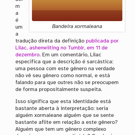
m
a
é
Bandeira xormaleana
um
a
tradução direta da definição
publicada por
Lilac, ashenwilting no Tumblr, em 11 de
dezembro
. Em um comentário, Lilac
especifica que a descrição é sarcástica:
uma pessoa com este gênero na verdade
não vê seu gênero como normal, e está
falando para que outres não se preocupem
de forma propositalmente suspeita.
Isso significa que esta identidade está
bastante aberta à interpretação: seria
alguém xormaleane alguém que se sente
bastante aflite em relação a este gênero?
Alguém que tem um gênero complexo