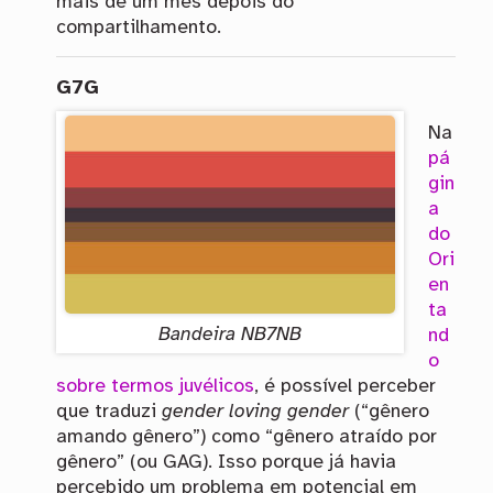
mais de um mês depois do
compartilhamento.
G7G
Na
pá
gin
a
do
Ori
en
ta
Bandeira
NB7NB
nd
o
sobre termos juvélicos
, é possível perceber
que traduzi
gender loving gender
(“gênero
amando gênero”) como “gênero atraído por
gênero” (ou
GAG
). Isso porque já havia
percebido um problema em potencial em