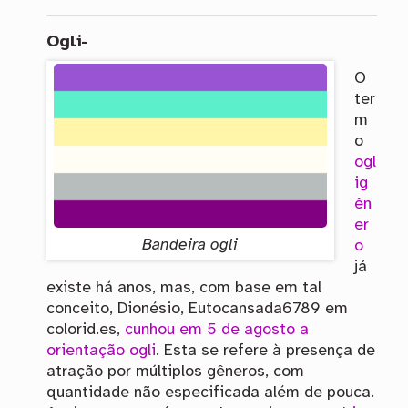
Ogli-
O
ter
m
o
ogl
ig
ên
er
Bandeira ogli
o
já
existe há anos, mas, com base em tal
conceito, Dionésio, Eutocansada6789 em
colorid.es,
cunhou em 5 de agosto a
orientação ogli
. Esta se refere à presença de
atração por múltiplos gêneros, com
quantidade não especificada além de pouca.