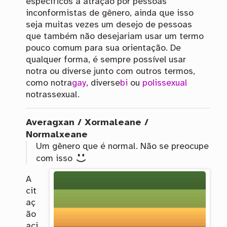
específicos a atração por pessoas
inconformistas de gênero, ainda que isso
seja muitas vezes um desejo de pessoas
que também não desejariam usar um termo
pouco comum para sua orientação. De
qualquer forma, é sempre possível usar
notra ou diverse junto com outros termos,
como notra
gay
, diverse
bi
ou
polissexual
notrassexual.
Averagxan / Xormaleane /
Normalxeane
Um gênero que é normal. Não se preocupe
com isso
A
cit
aç
ão
aci