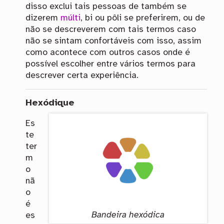
disso exclui tais pessoas de também se
dizerem
múlti
, bi ou pôli se preferirem, ou de
não se descreverem com tais termos caso
não se sintam confortáveis com isso, assim
como acontece com outros casos onde é
possível escolher entre vários termos para
descrever certa experiência.
Hexódique
Es
te
ter
m
o
nã
o
é
Bandeira hexódica
es