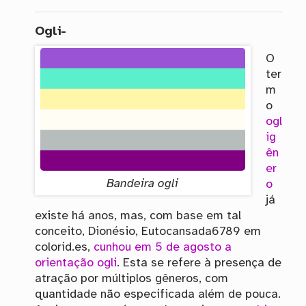
Ogli-
O
ter
m
o
ogl
ig
ên
er
Bandeira ogli
o
já
existe há anos, mas, com base em tal
conceito, Dionésio, Eutocansada6789 em
colorid.es,
cunhou em 5 de agosto a
orientação ogli
. Esta se refere à presença de
atração por múltiplos gêneros, com
quantidade não especificada além de pouca.