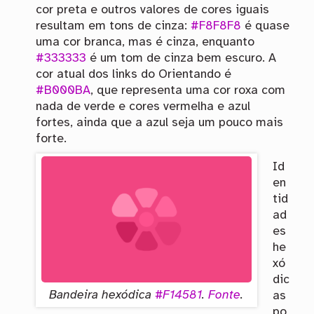
cor preta e outros valores de cores iguais
resultam em tons de cinza:
#F8F8F8
é quase
uma cor branca, mas é cinza, enquanto
#333333
é um tom de cinza bem escuro. A
cor atual dos links do Orientando é
#B000BA
, que representa uma cor roxa com
nada de verde e cores vermelha e azul
fortes, ainda que a azul seja um pouco mais
forte.
Id
en
tid
ad
es
he
xó
dic
Bandeira hexódica
#F14581
.
Fonte
.
as
po