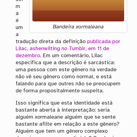
m
a
é
Bandeira xormaleana
um
a
tradução direta da definição
publicada por
Lilac, ashenwilting no Tumblr, em 11 de
dezembro
. Em um comentário, Lilac
especifica que a descrição é sarcástica:
uma pessoa com este gênero na verdade
não vê seu gênero como normal, e está
falando para que outres não se preocupem
de forma propositalmente suspeita.
Isso significa que esta identidade está
bastante aberta à interpretação: seria
alguém xormaleane alguém que se sente
bastante aflite em relação a este gênero?
Alguém que tem um gênero complexo