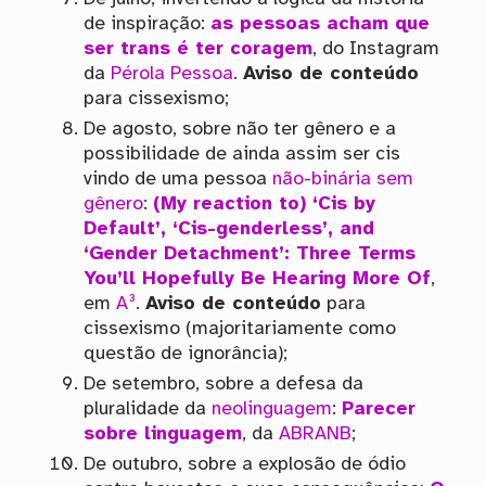
de inspiração:
as pessoas acham que
ser trans é ter coragem
, do Instagram
da
Pérola Pessoa
.
Aviso de conteúdo
para cissexismo;
De agosto, sobre não ter gênero e a
possibilidade de ainda assim ser cis
vindo de uma pessoa
não-binária
sem
gênero
:
(My reaction to) ‘Cis by
Default’, ‘Cis-genderless’, and
‘Gender Detachment’: Three Terms
You’ll Hopefully Be Hearing More Of
,
em
A³
.
Aviso de conteúdo
para
cissexismo (majoritariamente como
questão de ignorância);
De setembro, sobre a defesa da
pluralidade da
neolinguagem
:
Parecer
sobre linguagem
, da
ABRANB
;
De outubro, sobre a explosão de ódio