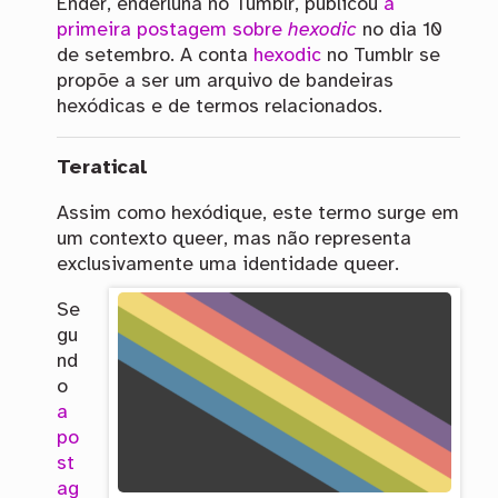
Ender, enderluna no Tumblr, publicou
a
primeira postagem sobre
hexodic
no dia 10
de setembro. A conta
hexodic
no Tumblr se
propõe a ser um arquivo de bandeiras
hexódicas e de termos relacionados.
Teratical
Assim como hexódique, este termo surge em
um contexto queer, mas não representa
exclusivamente uma identidade queer.
Se
gu
nd
o
a
po
st
ag