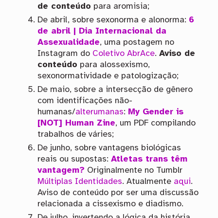
de conteúdo
para aromisia;
De abril, sobre sexonorma e alonorma:
6
de abril | Dia Internacional da
Assexualidade
, uma postagem no
Instagram do
Coletivo AbrAce
.
Aviso de
conteúdo
para alossexismo,
sexonormatividade e patologização;
De maio, sobre a intersecção de gênero
com identificações não-
humanas/
alterumanas
:
My Gender is
[NOT] Human Zine
, um PDF compilando
trabalhos de váries;
De junho, sobre vantagens biológicas
reais ou supostas:
Atletas trans têm
vantagem?
Originalmente no Tumblr
Múltiplas Identidades
. Atualmente
aqui
.
Aviso de conteúdo por ser uma discussão
relacionada a cissexismo e diadismo.
De julho, invertendo a lógica da história