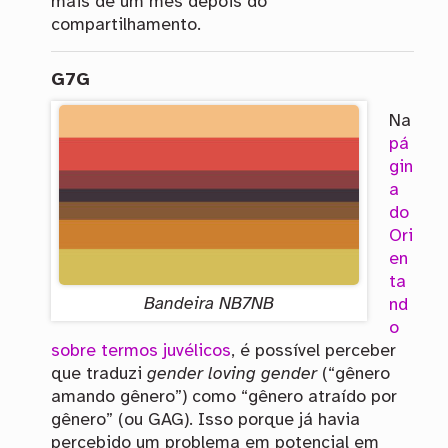
mais de um mês depois do
compartilhamento.
G7G
Na
pá
gin
a
do
Ori
en
ta
Bandeira
NB7NB
nd
o
sobre termos juvélicos
, é possível perceber
que traduzi
gender loving gender
(“gênero
amando gênero”) como “gênero atraído por
gênero” (ou
GAG
). Isso porque já havia
percebido um problema em potencial em