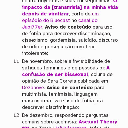
contra boycetas e suas consequências:
O
impacto da [transmisia] na minha vida
depois de viralizar
, corte de
um
episódio do Bluecast
no
canal do
Jupi77er
.
Aviso de conteúdo
para uso
de fobia para descrever discriminação,
cissexismo, gordemisia, suicídio, discurso
de ódio e perseguição com teor
intolerante;
De novembro, sobre a invisibilidade de
sáfiques feminines e de pessoas bi:
A
confusão de ser bissexual
, coluna de
opinião de Sara Correia publicada em
Dezanove
.
Aviso de conteúdo
para
multimisia, femimisia, linguagem
mascunormativa e uso de fobia pra
descrever discriminação;
De dezembro, respondendo perguntas
comuns sobre acemisia:
Asexual Theory