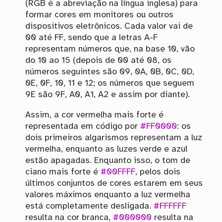
(RGB é a abreviação na língua inglesa) para
formar cores em monitores ou outros
dispositivos eletrônicos. Cada valor vai de
00 até FF, sendo que a letras A-F
representam números que, na base 10, vão
do 10 ao 15 (depois de 00 até 08, os
números seguintes são 09, 0A, 0B, 0C, 0D,
0E, 0F, 10, 11 e 12; os números que seguem
9E são 9F, A0, A1, A2 e assim por diante).
Assim, a cor vermelha mais forte é
representada em código por
#FF0000
: os
dois primeiros algarismos representam a luz
vermelha, enquanto as luzes verde e azul
estão apagadas. Enquanto isso, o tom de
ciano mais forte é
#00FFFF
, pelos dois
últimos conjuntos de cores estarem em seus
valores máximos enquanto a luz vermelha
está completamente desligada.
#FFFFFF
resulta na cor branca,
#000000
resulta na