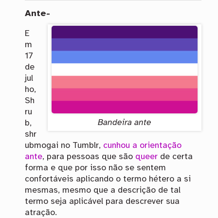
Ante-
E
m
17
de
jul
ho,
Sh
ru
Bandeira ante
b,
shr
ubmogai no Tumblr,
cunhou a orientação
ante
, para pessoas que são
queer
de certa
forma e que por isso não se sentem
confortáveis aplicando o termo hétero a si
mesmas, mesmo que a descrição de tal
termo seja aplicável para descrever sua
atração.