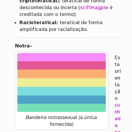
criptoteratical
)
:
teratical de forma
desconhecida ou incerta (
scifimagpie
é
creditada com o termo);
Racioteratical:
teratical de forma
amplificada por racialização.
Notra-
Es
ta
ori
en
ta
çã
o
cu
nh
Bandeira notrassexual (a única
ad
fornecida)
a