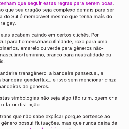
tenham que seguir estas regras para serem boas
.
o que seu dragão seja complexo demais para ser
ca do Sul é memorável mesmo que tenha mais do
ra gay.
elas acabam caindo em certos clichês. Por
azul para homens/masculinidade, roxo para uma
-binários, amarelo ou verde para gêneros não-
masculino/feminino, branco para neutralidade ou
is.
ndeira transgênero, a bandeira pansexual, a
 a bandeira genderflux… e isso sem mencionar cinza
bandeiras de gêneros.
stas simbologias não seja algo tão ruim, quem cria
o fator distinção.
rans que não sabe explicar porque pertence ao
 gênero possui flutuações, mas que nunca deixa de