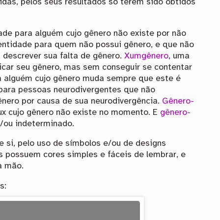
das, pelos seus resultados só terem sido obtidos
ade para alguém cujo gênero não existe por não
entidade para quem não possui gênero, e que não
 descrever sua falta de gênero.
Xumgênero
, uma
icar seu gênero, mas sem conseguir se contentar
a alguém cujo gênero muda sempre que este é
 para pessoas neurodivergentes que não
ero por causa de sua neurodivergência.
Gênero-
ux cujo gênero não existe no momento. E
gênero-
e/ou indeterminado.
e si, pelo uso de símbolos e/ou de designs
as possuem cores simples e fáceis de lembrar, e
à mão.
s: