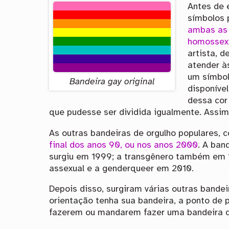
Antes de e
símbolos 
ambas as 
homossex
artista, 
atender à
um símbol
Bandeira gay original
disponíve
dessa cor
que pudesse ser dividida igualmente. Assim
As outras bandeiras de orgulho populares, 
final dos anos 90, ou nos anos 2000
. A ban
surgiu em 1999; a transgênero também em 
assexual e a genderqueer em 2010.
Depois disso, surgiram várias outras bande
orientação tenha sua bandeira, a ponto de 
fazerem ou mandarem fazer uma bandeira de