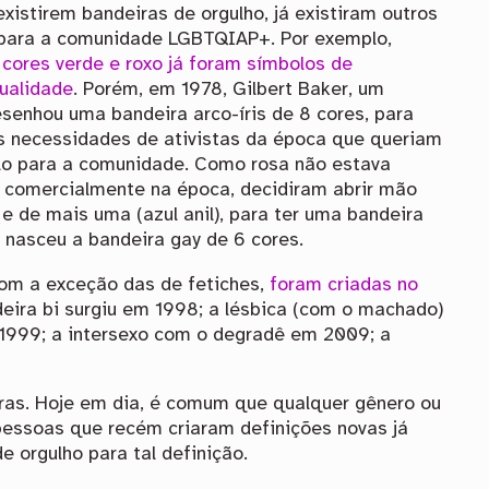
xistirem bandeiras de orgulho, já existiram outros
para a comunidade LGBTQIAP+. Por exemplo,
cores verde e roxo já foram símbolos de
ualidade
. Porém, em 1978, Gilbert Baker, um
desenhou uma bandeira arco-íris de 8 cores, para
s necessidades de ativistas da época que queriam
o para a comunidade. Como rosa não estava
l comercialmente na época, decidiram abrir mão
 e de mais uma (azul anil), para ter uma bandeira
 nasceu a bandeira gay de 6 cores.
com a exceção das de fetiches,
foram criadas no
deira bi surgiu em 1998; a lésbica (com o machado)
1999; a intersexo com o degradê em 2009; a
iras. Hoje em dia, é comum que qualquer gênero ou
pessoas que recém criaram definições novas já
 orgulho para tal definição.