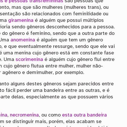
ns e pessoas transfemininas
são pessoas que
to, mas que são mulheres (mulheres trans), ou
esentação são relacionados com feminilidade ou
 Uma
giramenina
é alguém que possui múltiplos
aioria sendo gêneros desconhecidos para a pessoa.
 do gênero é feminino, sendo que a outra parte do
. Uma
anomenina
é alguém que tem um gênero
, e que eventualmente ressurge, sendo que ele vai
é uma menina cujo gênero está em constante fase
te. Uma
scorimenina
é alguém cujo gênero flui entre
 cujo gênero flutua entre mulher, mulher não-
er agênero e demimulher, por exemplo.
anto alguns destes gêneros sejam parecidos entre
to fácil perder uma bandeira entre as outras, e é
parte delas, especialmente as que possuem vários
ina
,
necromenina
, ou como
esta outra bandeira
m se distinguir mais, porém, elas acabam se