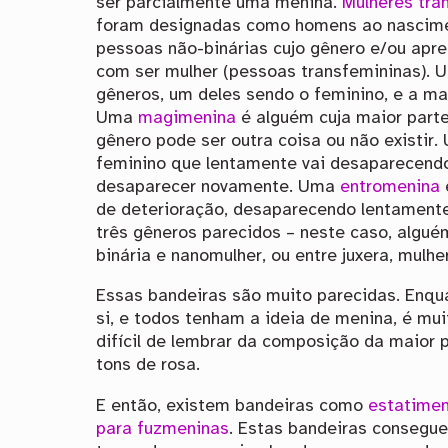
ser parcialmente uma menina.
Mulheres tra
foram designadas como homens ao nascimen
pessoas não-binárias cujo gênero e/ou apr
com ser mulher (pessoas transfemininas).
gêneros, um deles sendo o feminino, e a m
Uma
magimenina
é alguém cuja maior parte
gênero pode ser outra coisa ou não existir
feminino que lentamente vai desaparecendo
desaparecer novamente. Uma
entromenina
de deterioração, desaparecendo lentamen
três gêneros parecidos – neste caso, alguém
binária e nanomulher, ou entre juxera, mulh
Essas bandeiras são muito parecidas. Enqu
si, e todos tenham a ideia de menina, é mui
difícil de lembrar da composição da maior 
tons de rosa.
E então, existem bandeiras como
estatimen
para fuzmeninas
. Estas bandeiras consegue