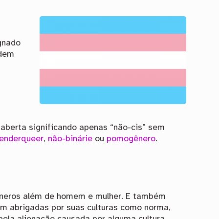
ignado
odem
 aberta significando apenas “não-cis” sem
enderqueer
,
não-binárie
ou
pomogênero
.
êneros além de homem e mulher. E também
am abrigadas por suas culturas como norma,