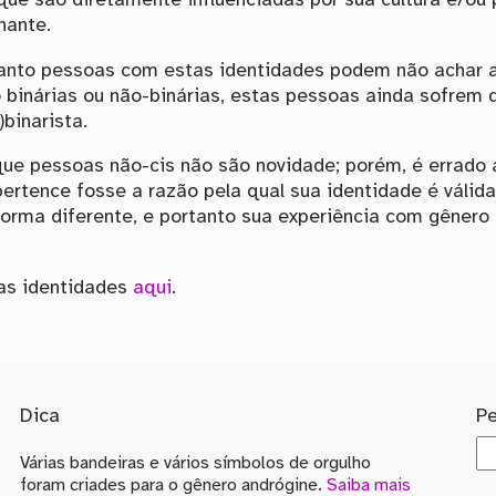
ue são diretamente influenciadas por sua cultura e/ou 
nante.
nto pessoas com estas identidades podem não achar ad
binárias ou não-binárias, estas pessoas ainda sofrem 
)binarista.
ue pessoas não-cis não são novidade; porém, é errado 
pertence fosse a razão pela qual sua identidade é váli
orma diferente, e portanto sua experiência com gênero é 
as identidades
aqui
.
Dica
P
Várias bandeiras e vários símbolos de orgulho
foram criades para o gênero andrógine.
Saiba mais