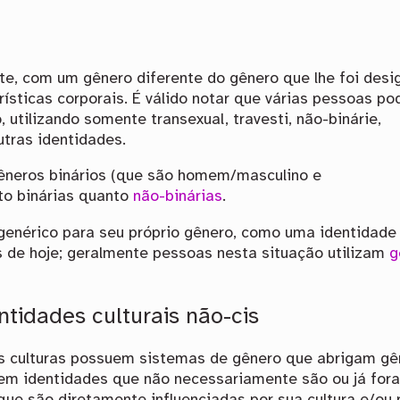
te, com um gênero diferente do gênero que lhe foi des
ísticas corporais. É válido notar que várias pessoas p
, utilizando somente transexual, travesti, não-binárie,
utras identidades.
êneros binários (que são homem/masculino e
to binárias quanto
não-binárias
.
 genérico para seu próprio gênero, como uma identidade
as de hoje; geralmente pessoas nesta situação utilizam
g
ntidades culturais não-cis
as culturas possuem sistemas de gênero que abrigam g
em identidades que não necessariamente são ou já for