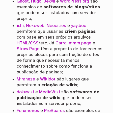
Ghost
,
Hugo
,
Jekyll
e
WordPress.org
são
exemplos de
softwares de blogs/sites
que podem ser instalados num servidor
próprio;
ichi
,
Nekoweb
,
Neocities
e
yay.boo
permitem que usuáries
criem páginas
com base em seus próprios arquivos
HTML
/
CSS
/etc. Já
Carrd
,
mmm.page
e
Straw.Page
têm a proposta de fornecer os
próprios blocos para construção de sites
de forma que necessita menos
conhecimento sobre como funciona a
publicação de páginas;
Miraheze
e
Wikidot
são lugares que
permitem a
criação de wikis
;
dokuwiki
e
MediaWiki
são
softwares de
publicação de wikis
que podem ser
instalados num servidor próprio;
Forumeiros
e
ProBoards
são exemplos de