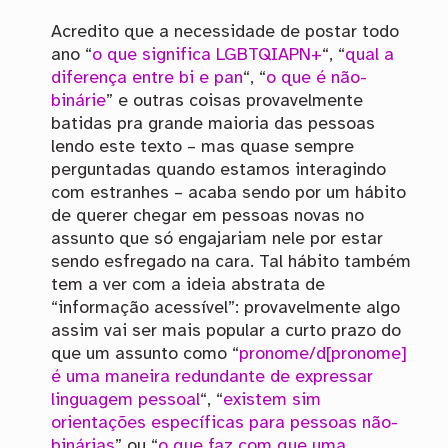
Acredito que a necessidade de postar todo
ano “
o que significa LGBTQIAPN+
“, “
qual a
diferença entre bi e pan
“, “
o que é não-
binárie
” e outras coisas provavelmente
batidas pra grande maioria das pessoas
lendo este texto – mas quase sempre
perguntadas quando estamos interagindo
com estranhes – acaba sendo por um hábito
de querer chegar em pessoas novas no
assunto que só engajariam nele por estar
sendo esfregado na cara. Tal hábito também
tem a ver com a ideia abstrata de
“informação acessível”: provavelmente algo
assim vai ser mais popular a curto prazo do
que um assunto como “
pronome/d[pronome]
é uma maneira redundante de expressar
linguagem pessoal
“, “
existem sim
orientações específicas para pessoas não-
binárias
” ou “
o que faz com que uma