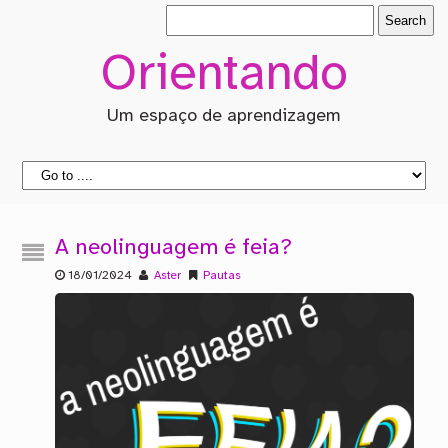
Orientando
Um espaço de aprendizagem
A neolinguagem é feia?
18/01/2024
Aster
Pautas