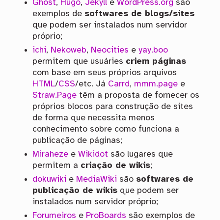
Ghost
,
Hugo
,
Jekyll
e
WordPress.org
são
exemplos de
softwares de blogs/sites
que podem ser instalados num servidor
próprio;
ichi
,
Nekoweb
,
Neocities
e
yay.boo
permitem que usuáries
criem páginas
com base em seus próprios arquivos
HTML
/
CSS
/etc. Já
Carrd
,
mmm.page
e
Straw.Page
têm a proposta de fornecer os
próprios blocos para construção de sites
de forma que necessita menos
conhecimento sobre como funciona a
publicação de páginas;
Miraheze
e
Wikidot
são lugares que
permitem a
criação de wikis
;
dokuwiki
e
MediaWiki
são
softwares de
publicação de wikis
que podem ser
instalados num servidor próprio;
Forumeiros
e
ProBoards
são exemplos de