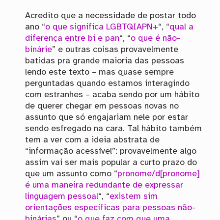
Acredito que a necessidade de postar todo
ano “
o que significa LGBTQIAPN+
“, “
qual a
diferença entre bi e pan
“, “
o que é não-
binárie
” e outras coisas provavelmente
batidas pra grande maioria das pessoas
lendo este texto – mas quase sempre
perguntadas quando estamos interagindo
com estranhes – acaba sendo por um hábito
de querer chegar em pessoas novas no
assunto que só engajariam nele por estar
sendo esfregado na cara. Tal hábito também
tem a ver com a ideia abstrata de
“informação acessível”: provavelmente algo
assim vai ser mais popular a curto prazo do
que um assunto como “
pronome/d[pronome]
é uma maneira redundante de expressar
linguagem pessoal
“, “
existem sim
orientações específicas para pessoas não-
binárias
” ou “
o que faz com que uma