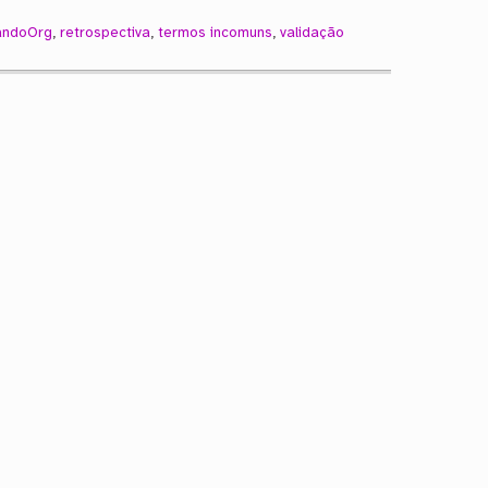
andoOrg
,
retrospectiva
,
termos incomuns
,
validação