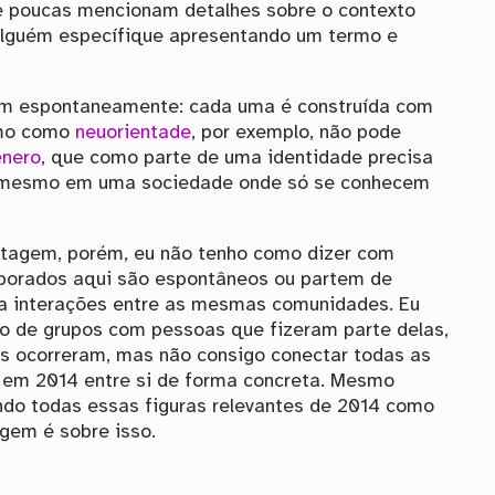
, e poucas mencionam detalhes sobre o contexto
alguém específique apresentando um termo e
m espontaneamente: cada uma é construída com
rmo como
neuorientade
, por exemplo, não pode
ênero
, que como parte de uma identidade precisa
 mesmo em uma sociedade onde só se conhecem
stagem, porém, eu não tenho como dizer com
aborados aqui são espontâneos ou partem de
 a interações entre as mesmas comunidades. Eu
ado de grupos com pessoas que fizeram parte delas,
ias ocorreram, mas não consigo conectar todas as
em 2014 entre si de forma concreta. Mesmo
do todas essas figuras relevantes de 2014 como
gem é sobre isso.