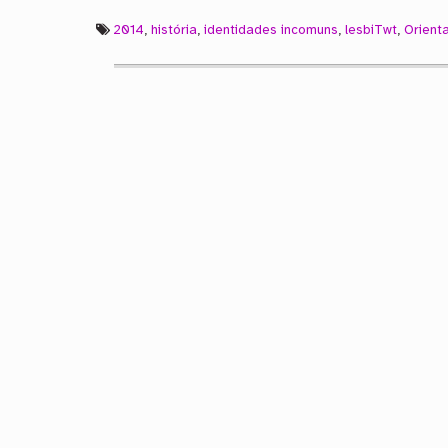
2014
,
história
,
identidades incomuns
,
lesbiTwt
,
Orient