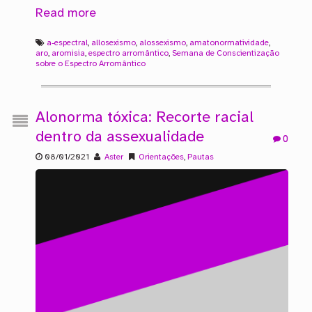
Read more
a-espectral
,
allosexismo
,
alossexismo
,
amatonormatividade
,
aro
,
aromisia
,
espectro arromântico
,
Semana de Conscientização
sobre o Espectro Arromântico
Alonorma tóxica: Recorte racial
dentro da assexualidade
0
08/01/2021
Aster
Orientações
,
Pautas