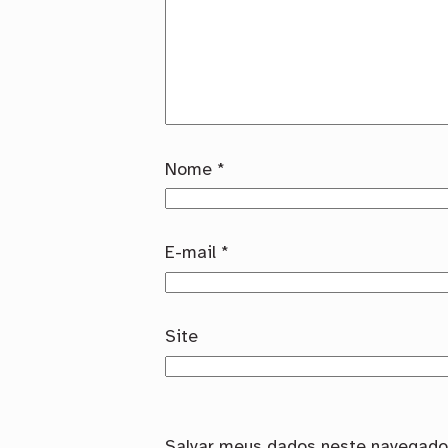
Nome
*
E-mail
*
Site
Salvar meus dados neste navegador