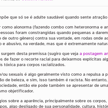
põe que só se é adulte saudável quando sente atração 
r como alonorma (fazendo combo com heteronorma e am
pessoas foram constrangidas quando pequenas a darem 
o de outro gênero) contra sua vontade, em rodas onde
 e abusivo, na verdade, mas que é extremamente natura
 surgem desta premissa (sugiro que veja
a postagem an
s de fazer o recorte racial para deixarmos explícitas 
 tóxica para corpos racializados.
/ou sexuais é algo geralmente visto como a repulsa a 
o de beleza, e sim, isso também é racista. No entanto,
ociedade, então ele pode também se apresentar de uma 
smo objetificador.
gios sobre a aparência, principalmente sobre os corpos, 
os, algo desligado de sua personalidade, cultura, histó