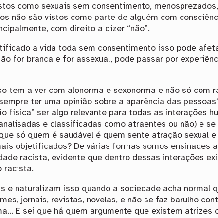
istos como sexuais sem consentimento, menosprezados,
pos não são vistos como parte de alguém com consciênci
ncipalmente, com direito a dizer “não”.
ificado a vida toda sem consentimento isso pode afeta
o for branca e for assexual, pode passar por experiênci
sso tem a ver com alonorma e sexonorma e não só com r
 sempre ter uma opinião sobre a aparência das pessoas
 física” ser algo relevante para todas as interações h
nalisadas e classificadas como atraentes ou não) e se 
e que só quem é saudável é quem sente atração sexual 
ais objetificados? De várias formas somos ensinades a e
dade racista, evidente que dentro dessas interações ex
 racista.
s e naturalizam isso quando a sociedade acha normal q
lmes, jornais, revistas, novelas, e não se faz barulho co
orma… E sei que há quem argumente que existem atrizes 