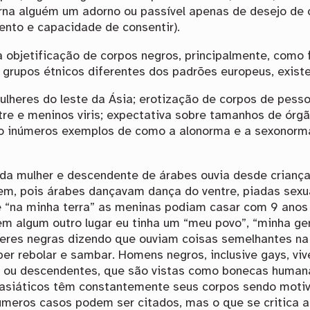
torna alguém um adorno ou passível apenas de desejo de
ento e capacidade de consentir).
 objetificação de corpos negros, principalmente, como f
grupos étnicos diferentes dos padrões europeus, existe
ulheres do leste da Ásia; erotização de corpos de pess
tre e meninos viris; expectativa sobre tamanhos de órg
o inúmeros exemplos de como a alonorma e a sexonorma
da mulher e descendente de árabes ouvia desde criança
bem, pois árabes dançavam dança do ventre, piadas sexu
na minha terra” as meninas podiam casar com 9 anos d
 algum outro lugar eu tinha um “meu povo”, “minha gent
ulheres negras dizendo que ouviam coisas semelhantes n
ber rebolar e sambar. Homens negros, inclusive gays, v
ia ou descendentes, que são vistas como bonecas human
asiáticos têm constantemente seus corpos sendo motiv
meros casos podem ser citados, mas o que se critica aq