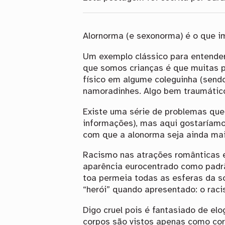
Alornorma (e sexonorma) é o que im
Um exemplo clássico para entende
que somos crianças é que muitas 
físico em algume coleguinha (send
namoradinhes. Algo bem traumático
Existe uma série de problemas que
informações), mas aqui gostaríamo
com que a alonorma seja ainda mais
Racismo nas atrações românticas e
aparência eurocentrado como padrã
toa permeia todas as esferas da s
“herói” quando apresentado: o raci
Digo cruel pois é fantasiado de elo
corpos são vistos apenas como corp