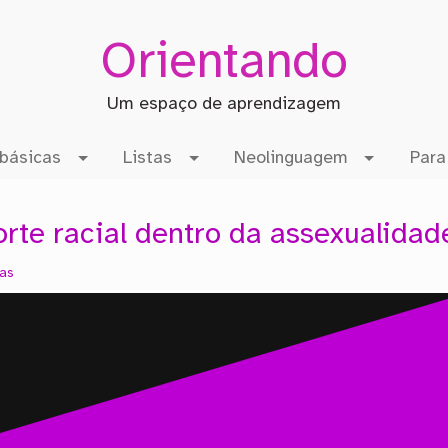
Orientando
Um espaço de aprendizagem
básicas
Listas
Neolinguagem
Para
rte racial dentro da assexualidad
as