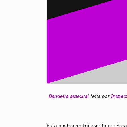
Bandeira assexual
feita por
Inspec
Esta postagem foi escrita por Sar