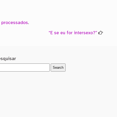
 processados
.
“E se eu for intersexo?”
esquisar